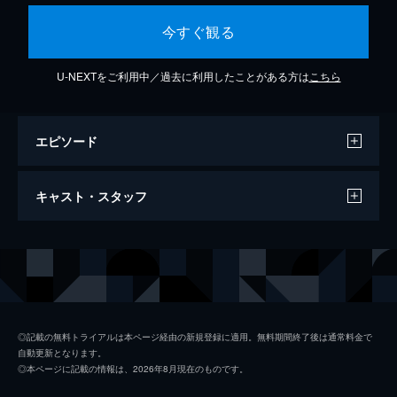
今すぐ観る
U-NEXTをご利用中／過去に利用したことがある方は
こちら
エピソード
ジャズィ・カンヴァセイション
キャスト・スタッフ
5分
出演
SOIL&"PIMP"SESSIONS
RHYMESTER
◎記載の無料トライアルは本ページ経由の新規登録に適用。無料期間終了後は通常料金で
自動更新となります。
◎本ページに記載の情報は、2026年8月現在のものです。