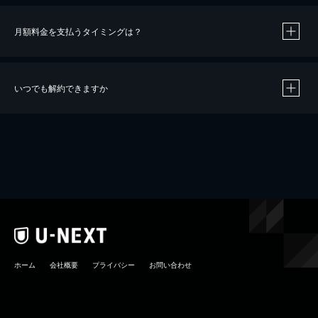
月額料金を支払うタイミングは？
※
40％ポイント還元の対象は、クレジットカード決済による作品の購入 / レンタルです。
※
iOSアプリのUコイン決済による作品の購入 / レンタルは、20％のポイント還元です。
※
還元の対象外となる決済方法や商品があります。くわしくは
こちら
をご確認ください。
いつでも解約できますか
こちら
ホーム
会社概要
プライバシー
お問い合わせ