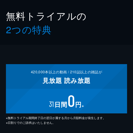
無料トライアルの
2つの特典
420,000
本以上の動画 /
210
誌以上の雑誌が
見放題
読み放題
0
31
日間
円
※
※無料トライアル期間終了日の翌日が属する月から月額料金が発生します。
※日割りでのご請求はいたしません。