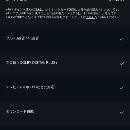
※
40％ポイント還元の対象は、クレジットカード決済による作品の購入 / レンタルです。
※
iOSアプリのUコイン決済による作品の購入 / レンタルは、20％のポイント還元です。
※
還元の対象外となる決済方法や商品があります。くわしくは
こちら
をご確認ください。
フルHD画質 / 4K画質
⾼⾳質（DOLBY DIGITAL PLUS）
テレビ / スマホ / PCなどに対応
ダウンロード機能