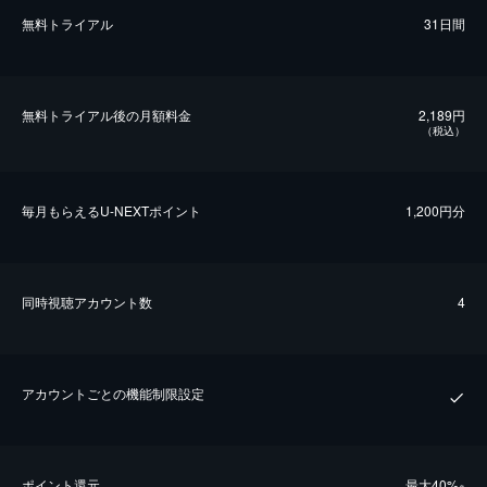
無料トライアル
31日間
無料トライアル後の⽉額料金
2,189円
（税込）
毎⽉もらえるU-NEXTポイント
1,200円分
同時視聴アカウント数
4
アカウントごとの機能制限設定
ポイント還元
最⼤40%
※