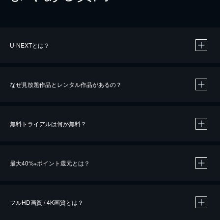
U-NEXTとは？
なぜ見放題作品とレンタル作品があるの？
無料トライアルは何が無料？
※
最大40%
ポイント還元とは？
※
※
作品によって必要なポイントが異なります。
フルHD画質 / 4K画質とは？