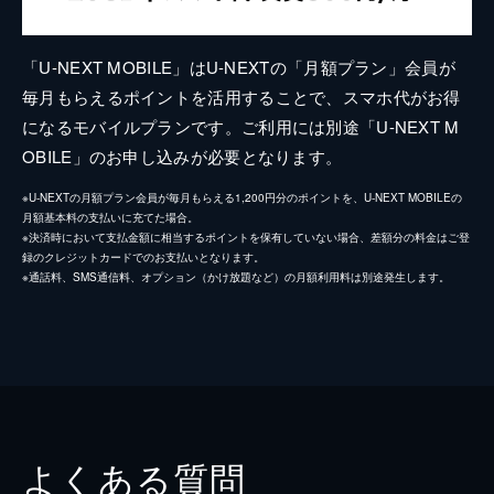
「U-NEXT MOBILE」はU-NEXTの「月額プラン」会員が
毎月もらえるポイントを活用することで、スマホ代がお得
になるモバイルプランです。ご利用には別途「U-NEXT M
OBILE」のお申し込みが必要となります。
※U-NEXTの月額プラン会員が毎月もらえる1,200円分のポイントを、U-NEXT MOBILEの
月額基本料の支払いに充てた場合。
※決済時において支払金額に相当するポイントを保有していない場合、差額分の料金はご登
録のクレジットカードでのお支払いとなります。
※通話料、SMS通信料、オプション（かけ放題など）の月額利用料は別途発生します。
よくある質問