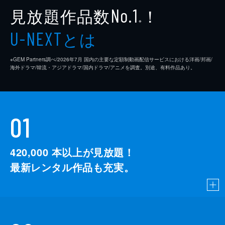
見放題作品数
！
No.1
※
とは
U-NEXT
※GEM Partners調べ/2026年7⽉ 国内の主要な定額制動画配信サービスにおける洋画/邦画/
海外ドラマ/韓流・アジアドラマ/国内ドラマ/アニメを調査。別途、有料作品あり。
01
420,000
本以上が見放題！
最新レンタル作品も充実。