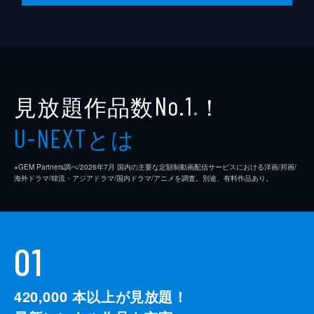
見放題作品数
！
No.1
※
とは
U-NEXT
※GEM Partners調べ/2026年7⽉ 国内の主要な定額制動画配信サービスにおける洋画/邦画/
海外ドラマ/韓流・アジアドラマ/国内ドラマ/アニメを調査。別途、有料作品あり。
01
420,000
本以上が見放題！