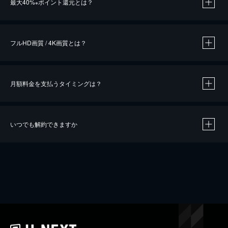
最大40%
ポイント還元とは？
※
※
作品によって必要なポイントが異なります。
フルHD画質 / 4K画質とは？
月額料金を支払うタイミングは？
※
40％ポイント還元の対象は、クレジットカード決済による作品の購入 / レンタルです。
※
iOSアプリのUコイン決済による作品の購入 / レンタルは、20％のポイント還元です。
※
還元の対象外となる決済方法や商品があります。くわしくは
こちら
をご確認ください。
いつでも解約できますか
こちら