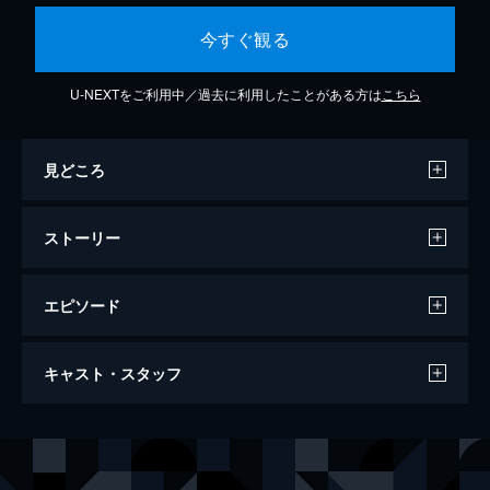
今すぐ観る
U-NEXTをご利用中／過去に利用したことがある方は
こちら
見どころ
ストーリー
エピソード
ヘイティング・ゲーム ～恋とキャリアの
キャスト・スタッフ
必勝法～
102分
出演
ルーシー・ヘイル
オースティン・ストウェル