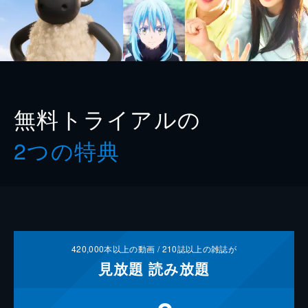
無料トライアルの
2つの特典
420,000
本以上の動画 /
210
誌以上の雑誌が
見放題
読み放題