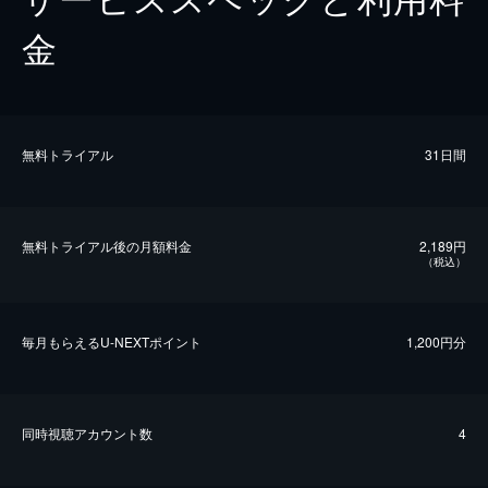
金
無料トライアル
31日間
無料トライアル後の⽉額料金
2,189円
（税込）
毎⽉もらえるU-NEXTポイント
1,200円分
同時視聴アカウント数
4