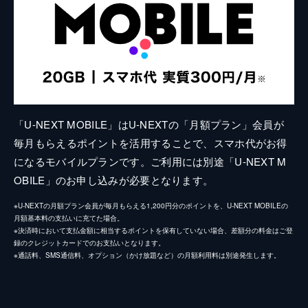
「U-NEXT MOBILE」はU-NEXTの「月額プラン」会員が
毎月もらえるポイントを活用することで、スマホ代がお得
になるモバイルプランです。ご利用には別途「U-NEXT M
OBILE」のお申し込みが必要となります。
※U-NEXTの月額プラン会員が毎月もらえる1,200円分のポイントを、U-NEXT MOBILEの
月額基本料の支払いに充てた場合。
※決済時において支払金額に相当するポイントを保有していない場合、差額分の料金はご登
録のクレジットカードでのお支払いとなります。
※通話料、SMS通信料、オプション（かけ放題など）の月額利用料は別途発生します。