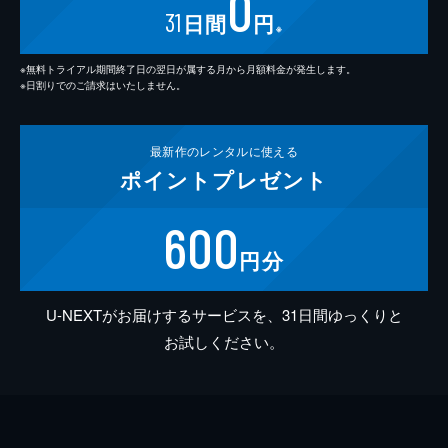
0
31
日間
円
※
※無料トライアル期間終了日の翌日が属する月から月額料金が発生します。
※日割りでのご請求はいたしません。
最新作の
レンタルに使える
ポイント
プレゼント
600
円分
U-NEXTがお届けするサービスを、31日間ゆっくりと
お試しください。