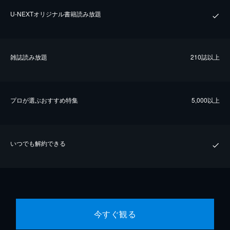
U-NEXTオリジナル書籍読み放題
雑誌読み放題
210誌以上
プロが選ぶおすすめ特集
5,000以上
いつでも解約できる
今すぐ観る