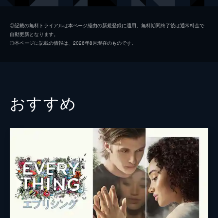
デイモン・ダウンノ
◎記載の無料トライアルは本ページ経由の新規登録に適用。無料期間終了後は通常料金で
自動更新となります。
サキナ・ジャフリー
◎本ページに記載の情報は、2026年8月現在のものです。
コービン・バーンセン
監督
ピーター・ハッチングズ
脚本
クリスティーナ・メンガート
おすすめ
原作
サリー・ソーン
音楽
スペンサー・デヴィッド・ハッチングズ