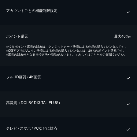
アカウントごとの機能制限設定
ポイント還元
最⼤40%
※
※
40％ポイント還元の対象は、クレジットカード決済による作品の購入 / レンタルです。
※
iOSアプリのUコイン決済による作品の購入 / レンタルは、20％のポイント還元です。
※
還元の対象外となる決済方法や商品があります。くわしくは
こちら
をご確認ください。
フルHD画質 / 4K画質
⾼⾳質（DOLBY DIGITAL PLUS）
テレビ / スマホ / PCなどに対応