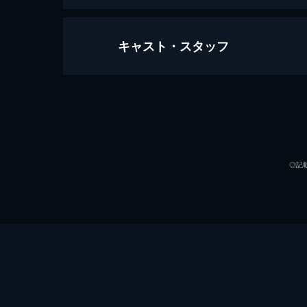
キャスト・スタッフ
劇場版 呪術廻戦 0
105分
声の出演
◎記