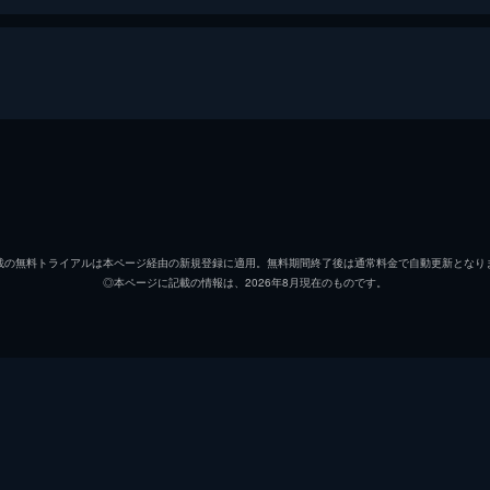
乙骨憂太
緒方恵
祈本里香
花澤香
載の無料トライアルは本ページ経由の新規登録に適用。無料期間終了後は通常料金で自動更新となり
◎本ページに記載の情報は、2026年8月現在のものです。
禪院真希
小松未
狗巻棘
内山昂
パンダ
関智一
五条悟
中村悠