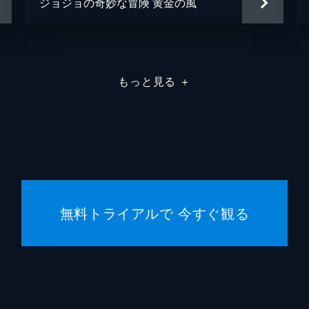
ジョジョの奇妙な冒険 黄金の風
MAPP
松岡宏
大田圭
もっと見る
＋
無料トライアルで 今すぐ観る