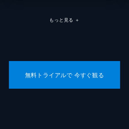
家入硝子
遠藤綾
もっと見る
＋
猪野琢真
林勇
冥冥
三石琴
日下部篤也
三木眞
七海建人
津田健
無料トライアルで 今すぐ観る
東堂葵
木村昴
加茂憲紀
日野聡
西宮桃
釘宮理
禪院真依
井上麻