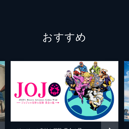
三輪霞
赤崎千
究極メカ丸
松岡禎
おすすめ
朴性厚
瀬古浩
芥見下
堤博明
照井順
桶狭間