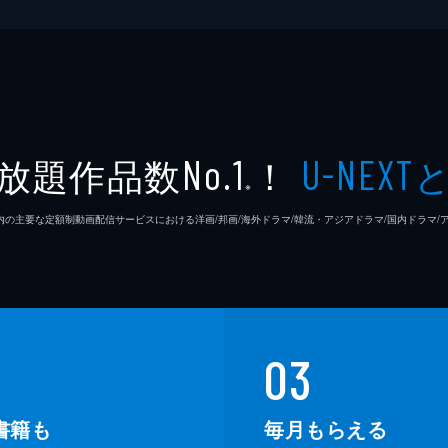
放題作品数
！
No.1
U-NEXT
※
26年7⽉ 国内の主要な定額制動画配信サービスにおける洋画/邦画/海外ドラマ/韓流・アジアドラマ/国内ドラ
03
書籍も
毎月もらえる