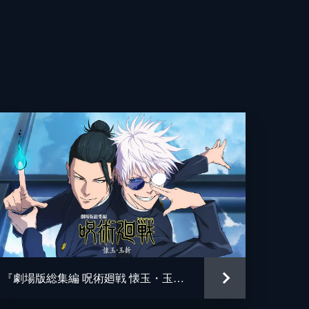
宏
央
矢
一
空
冴
『劇場版総集編 呪術廻戦 懐玉・玉折』
水