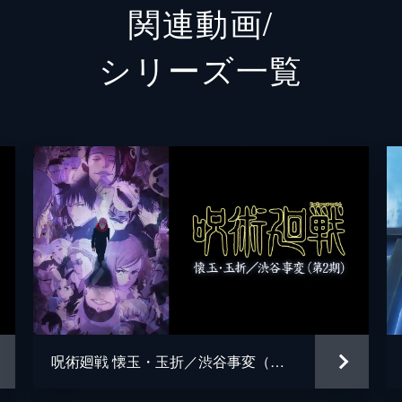
関連動画/
夏油傑
櫻井孝
シリーズ⼀覧
伊地知潔高
岩田光
夜蛾正道
黒田崇
ミゲル
山寺宏
新田明
徳井青
菅田真奈美
伊藤静
ラルゥ
速水奨
枷場美々子
松田利
呪術廻戦 懐玉・玉折／渋谷事変（第2期）
枷場菜々子
松田颯