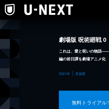
本文へスキップ
劇場版 呪術廻戦 0
これは、愛と呪いの物語―
編の前日譚を劇場アニメ化
2021年
見放題
無料トライアル