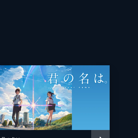
夏
丞
司
々
政
ありさ