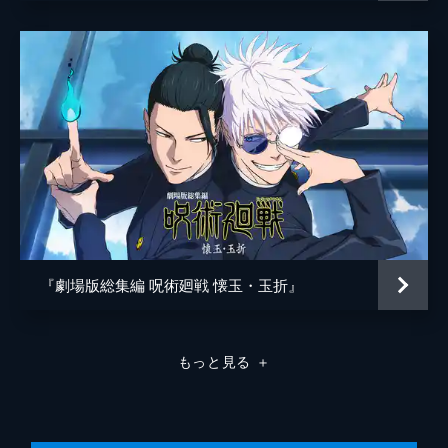
究極メカ丸
松岡禎丞
監督
朴性厚
脚本
瀬古浩司
原作
芥見下々
音楽
堤博明
照井順政
桶狭間ありさ
アニメーション制作
MAPPA
『劇場版総集編 呪術廻戦 懐玉・玉折』
製作
松岡宏泰
大田圭二
もっと見る
＋