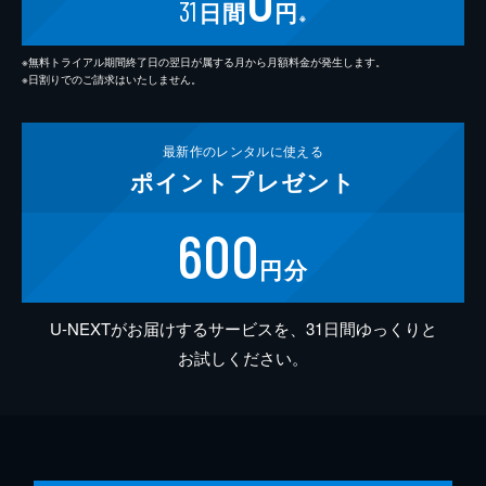
31
日間
円
※
※無料トライアル期間終了日の翌日が属する月から月額料金が発生します。
※日割りでのご請求はいたしません。
最新作の
レンタルに使える
ポイント
プレゼント
600
円分
U-NEXTがお届けするサービスを、31日間ゆっくりと
お試しください。