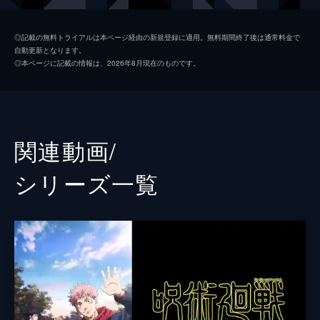
禪院真希
小松未可子
◎記載の無料トライアルは本ページ経由の新規登録に適用。無料期間終了後は通常料金で
自動更新となります。
狗巻棘
内山昂輝
◎本ページに記載の情報は、2026年8月現在のものです。
パンダ
関智一
五条悟
中村悠一
夏油傑
櫻井孝宏
関連動画/
伊地知潔高
岩田光央
シリーズ⼀覧
夜蛾正道
黒田崇矢
ミゲル
山寺宏一
新田明
徳井青空
菅田真奈美
伊藤静
ラルゥ
速水奨