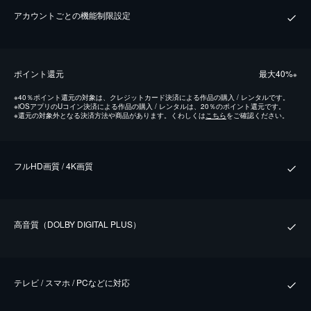
アカウントごとの機能制限設定
ポイント還元
最⼤40%
※
※
40％ポイント還元の対象は、クレジットカード決済による作品の購入 / レンタルです。
※
iOSアプリのUコイン決済による作品の購入 / レンタルは、20％のポイント還元です。
※
還元の対象外となる決済方法や商品があります。くわしくは
こちら
をご確認ください。
フルHD画質 / 4K画質
⾼⾳質（DOLBY DIGITAL PLUS）
テレビ / スマホ / PCなどに対応