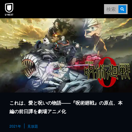
本文へスキップ
これは、愛と呪いの物語――『呪術廻戦』の原点、本
編の前日譚を劇場アニメ化
2021年
見放題