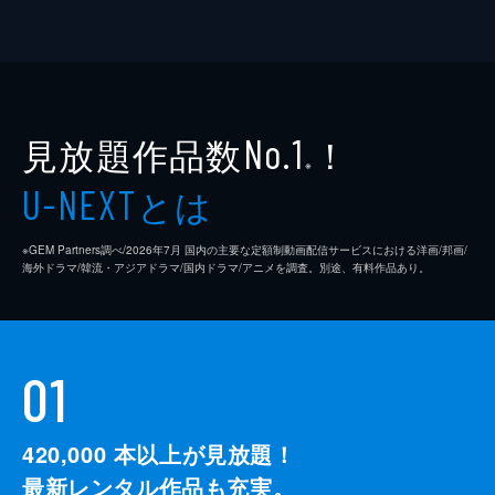
見放題作品数
！
No.1
※
とは
U-NEXT
※GEM Partners調べ/2026年7⽉ 国内の主要な定額制動画配信サービスにおける洋画/邦画/
海外ドラマ/韓流・アジアドラマ/国内ドラマ/アニメを調査。別途、有料作品あり。
01
420,000
本以上が見放題！
最新レンタル作品も充実。