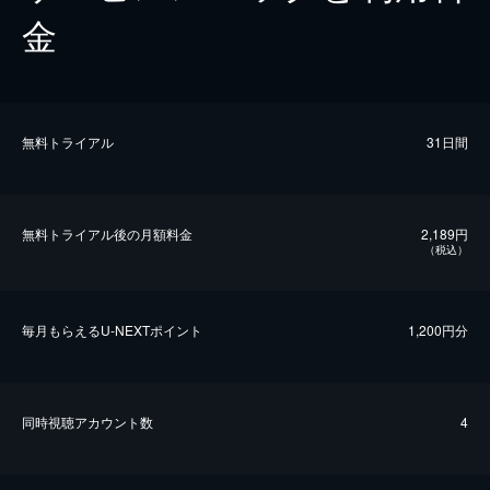
金
無料トライアル
31日間
無料トライアル後の⽉額料金
2,189円
（税込）
毎⽉もらえるU-NEXTポイント
1,200円分
同時視聴アカウント数
4