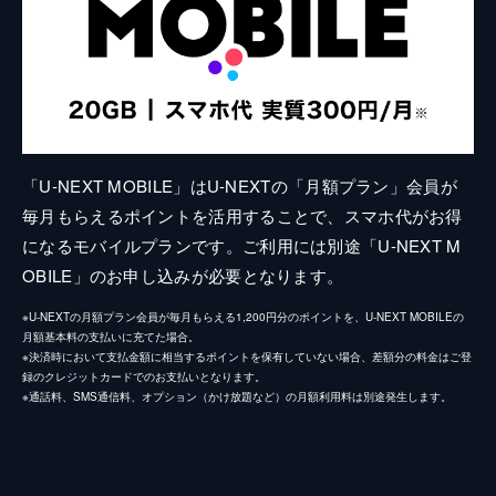
「U-NEXT MOBILE」はU-NEXTの「月額プラン」会員が
毎月もらえるポイントを活用することで、スマホ代がお得
になるモバイルプランです。ご利用には別途「U-NEXT M
OBILE」のお申し込みが必要となります。
※U-NEXTの月額プラン会員が毎月もらえる1,200円分のポイントを、U-NEXT MOBILEの
月額基本料の支払いに充てた場合。
※決済時において支払金額に相当するポイントを保有していない場合、差額分の料金はご登
録のクレジットカードでのお支払いとなります。
※通話料、SMS通信料、オプション（かけ放題など）の月額利用料は別途発生します。