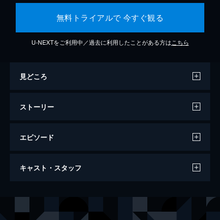
無料トライアルで 今すぐ観る
U-NEXTをご利用中／過去に利用したことがある方は
こちら
見どころ
ストーリー
エピソード
劇場版 呪術廻戦 0
キャスト・スタッフ
105分
声の出演
乙骨憂太
緒方恵美
祈本里香
花澤香菜