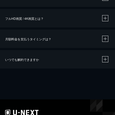
※
作品によって必要なポイントが異なります。
フルHD画質 / 4K画質とは？
月額料金を支払うタイミングは？
※
40％ポイント還元の対象は、クレジットカード決済による作品の購入 / レンタルです。
※
iOSアプリのUコイン決済による作品の購入 / レンタルは、20％のポイント還元です。
※
還元の対象外となる決済方法や商品があります。くわしくは
こちら
をご確認ください。
いつでも解約できますか
こちら