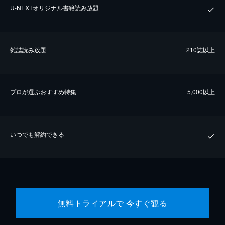
U-NEXTオリジナル書籍読み放題
雑誌読み放題
210誌以上
プロが選ぶおすすめ特集
5,000以上
いつでも解約できる
無料トライアルで 今すぐ観る