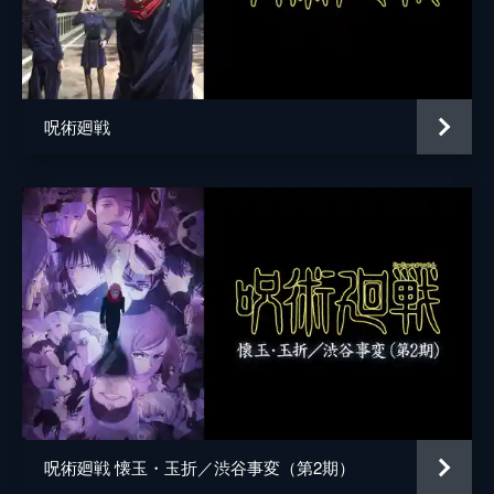
枷場美々子
松田利冴
枷場菜々子
松田颯水
家入硝子
遠藤綾
呪術廻戦
猪野琢真
林勇
冥冥
三石琴乃
日下部篤也
三木眞一郎
七海建人
津田健次郎
東堂葵
木村昴
加茂憲紀
日野聡
西宮桃
釘宮理恵
禪院真依
井上麻里奈
呪術廻戦 懐玉・玉折／渋谷事変（第2期）
三輪霞
赤崎千夏