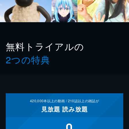
無料トライアルの
2つの特典
420,000
本以上の動画 /
210
誌以上の雑誌が
見放題
読み放題
0