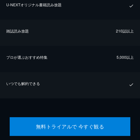
U-NEXTオリジナル書籍読み放題
雑誌読み放題
210誌以上
プロが選ぶおすすめ特集
5,000以上
いつでも解約できる
無料トライアルで 今すぐ観る