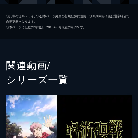
禪院真希
小松未可子
◎記載の無料トライアルは本ページ経由の新規登録に適用。無料期間終了後は通常料金で
自動更新となります。
狗巻棘
内山昂輝
◎本ページに記載の情報は、2026年8月現在のものです。
パンダ
関智一
五条悟
中村悠一
夏油傑
櫻井孝宏
関連動画/
伊地知潔高
岩田光央
シリーズ⼀覧
夜蛾正道
黒田崇矢
ミゲル
山寺宏一
新田明
徳井青空
菅田真奈美
伊藤静
ラルゥ
速水奨