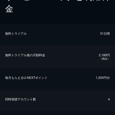
金
無料トライアル
31日間
無料トライアル後の⽉額料金
2,189円
（税込）
毎⽉もらえるU-NEXTポイント
1,200円分
同時視聴アカウント数
4