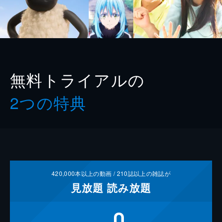
無料トライアルの
2つの特典
420,000
本以上の動画 /
210
誌以上の雑誌が
見放題
読み放題
0