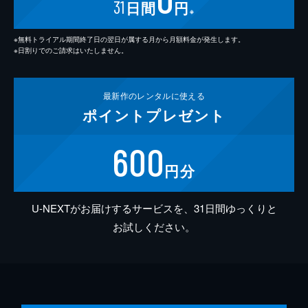
31
日間
円
※
※無料トライアル期間終了日の翌日が属する月から月額料金が発生します。
※日割りでのご請求はいたしません。
最新作の
レンタルに使える
ポイント
プレゼント
600
円分
U-NEXTがお届けするサービスを、31日間ゆっくりと
お試しください。