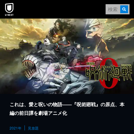
本文へスキップ
これは、愛と呪いの物語――『呪術廻戦』の原点、本
編の前日譚を劇場アニメ化
2021年
見放題