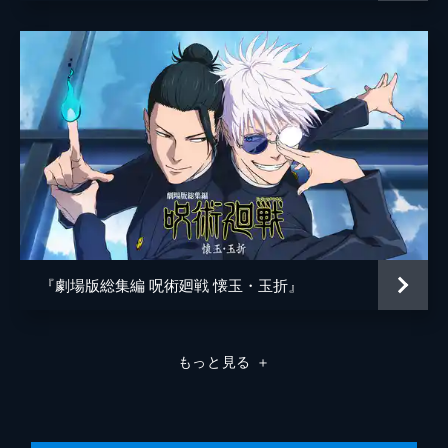
究極メカ丸
松岡禎丞
監督
朴性厚
脚本
瀬古浩司
原作
芥見下々
音楽
堤博明
照井順政
桶狭間ありさ
アニメーション制作
MAPPA
『劇場版総集編 呪術廻戦 懐玉・玉折』
製作
松岡宏泰
大田圭二
もっと見る
＋