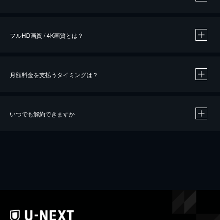
※
作品によって必要なポイントが異なります。
フルHD画質 / 4K画質とは？
月額料金を支払うタイミングは？
※
40％ポイント還元の対象は、クレジットカード決済による作品の購入 / レンタルです。
※
iOSアプリのUコイン決済による作品の購入 / レンタルは、20％のポイント還元です。
※
還元の対象外となる決済方法や商品があります。くわしくは
こちら
をご確認ください。
いつでも解約できますか
こちら