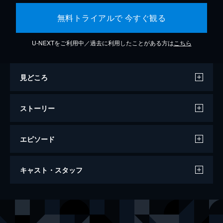
無料トライアルで 今すぐ観る
U-NEXTをご利用中／過去に利用したことがある方は
こちら
見どころ
ストーリー
エピソード
劇場版 呪術廻戦 0
キャスト・スタッフ
105分
声の出演
乙骨憂太
緒方恵美
祈本里香
花澤香菜