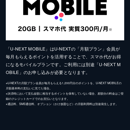
「U-NEXT MOBILE」はU-NEXTの「月額プラン」会員が
毎月もらえるポイントを活用することで、スマホ代がお得
になるモバイルプランです。ご利用には別途「U-NEXT M
OBILE」のお申し込みが必要となります。
※U-NEXTの月額プラン会員が毎月もらえる1,200円分のポイントを、U-NEXT MOBILEの
月額基本料の支払いに充てた場合。
※決済時において支払金額に相当するポイントを保有していない場合、差額分の料金はご登
録のクレジットカードでのお支払いとなります。
※通話料、SMS通信料、オプション（かけ放題など）の月額利用料は別途発生します。