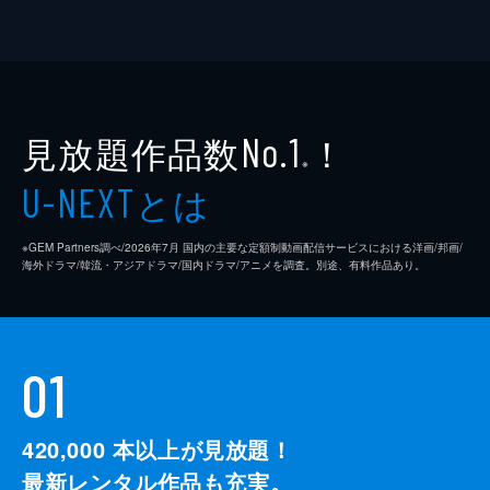
見放題作品数
！
No.1
※
とは
U-NEXT
※GEM Partners調べ/2026年7⽉ 国内の主要な定額制動画配信サービスにおける洋画/邦画/
海外ドラマ/韓流・アジアドラマ/国内ドラマ/アニメを調査。別途、有料作品あり。
01
420,000
本以上が見放題！
最新レンタル作品も充実。