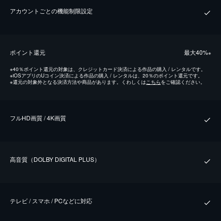
アカウントごとの機能制限設定
ポイント還元
最⼤40%
※
※
40％ポイント還元の対象は、クレジットカード決済による作品の購入 / レンタルです。
※
iOSアプリのUコイン決済による作品の購入 / レンタルは、20％のポイント還元です。
※
還元の対象外となる決済方法や商品があります。くわしくは
こちら
をご確認ください。
フルHD画質 / 4K画質
⾼⾳質（DOLBY DIGITAL PLUS）
テレビ / スマホ / PCなどに対応