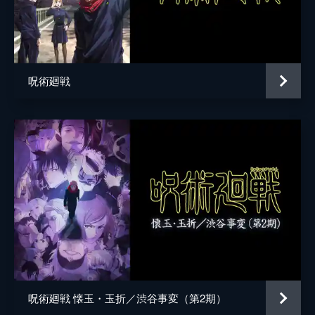
枷場美々子
松田利冴
枷場菜々子
松田颯水
家入硝子
遠藤綾
呪術廻戦
猪野琢真
林勇
冥冥
三石琴乃
日下部篤也
三木眞一郎
七海建人
津田健次郎
東堂葵
木村昴
加茂憲紀
日野聡
西宮桃
釘宮理恵
禪院真依
井上麻里奈
呪術廻戦 懐玉・玉折／渋谷事変（第2期）
三輪霞
赤崎千夏