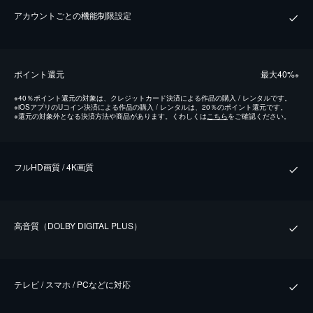
アカウントごとの機能制限設定
ポイント還元
最⼤40%
※
※
40％ポイント還元の対象は、クレジットカード決済による作品の購入 / レンタルです。
※
iOSアプリのUコイン決済による作品の購入 / レンタルは、20％のポイント還元です。
※
還元の対象外となる決済方法や商品があります。くわしくは
こちら
をご確認ください。
フルHD画質 / 4K画質
⾼⾳質（DOLBY DIGITAL PLUS）
テレビ / スマホ / PCなどに対応