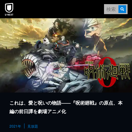
本文へスキップ
これは、愛と呪いの物語――『呪術廻戦』の原点、本
編の前日譚を劇場アニメ化
2021年
見放題