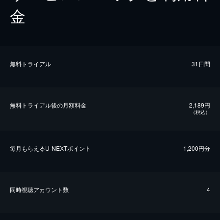
金
無料トライアル
31日間
無料トライアル後の⽉額料金
2,189円
（税込）
毎⽉もらえるU-NEXTポイント
1,200円分
同時視聴アカウント数
4