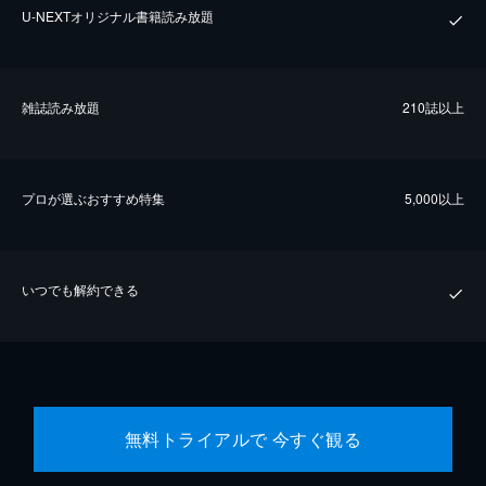
U-NEXTオリジナル書籍読み放題
雑誌読み放題
210誌以上
プロが選ぶおすすめ特集
5,000以上
いつでも解約できる
無料トライアルで 今すぐ観る