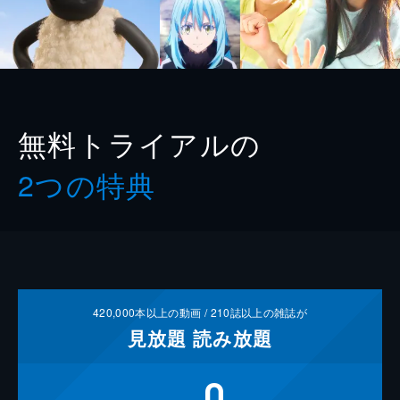
無料トライアルの
2つの特典
420,000
本以上の動画 /
210
誌以上の雑誌が
見放題
読み放題
0