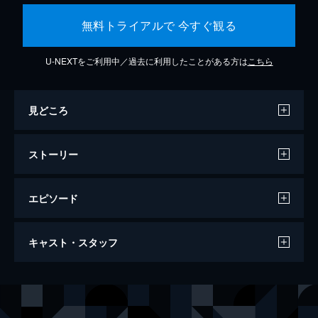
無料トライアルで 今すぐ観る
U-NEXTをご利用中／過去に利用したことがある方は
こちら
見どころ
ストーリー
エピソード
劇場版 呪術廻戦 0
キャスト・スタッフ
105分
声の出演
乙骨憂太
緒方恵美
祈本里香
花澤香菜