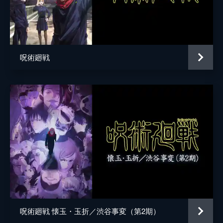
枷場美々子
松田利冴
枷場菜々子
松田颯水
家入硝子
遠藤綾
呪術廻戦
猪野琢真
林勇
冥冥
三石琴乃
日下部篤也
三木眞一郎
七海建人
津田健次郎
東堂葵
木村昴
加茂憲紀
日野聡
西宮桃
釘宮理恵
禪院真依
井上麻里奈
呪術廻戦 懐玉・玉折／渋谷事変（第2期）
三輪霞
赤崎千夏