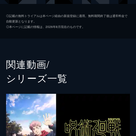
禪院真希
小松未可子
◎記載の無料トライアルは本ページ経由の新規登録に適用。無料期間終了後は通常料金で
自動更新となります。
狗巻棘
内山昂輝
◎本ページに記載の情報は、2026年8月現在のものです。
パンダ
関智一
五条悟
中村悠一
夏油傑
櫻井孝宏
関連動画/
伊地知潔高
岩田光央
シリーズ⼀覧
夜蛾正道
黒田崇矢
ミゲル
山寺宏一
新田明
徳井青空
菅田真奈美
伊藤静
ラルゥ
速水奨