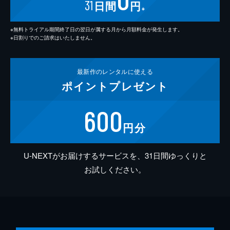
31
日間
円
※
※無料トライアル期間終了日の翌日が属する月から月額料金が発生します。
※日割りでのご請求はいたしません。
最新作の
レンタルに使える
ポイント
プレゼント
600
円分
U-NEXTがお届けするサービスを、31日間ゆっくりと
お試しください。