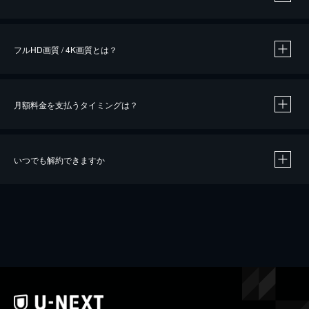
※
作品によって必要なポイントが異なります。
フルHD画質 / 4K画質とは？
月額料金を支払うタイミングは？
※
40％ポイント還元の対象は、クレジットカード決済による作品の購入 / レンタルです。
※
iOSアプリのUコイン決済による作品の購入 / レンタルは、20％のポイント還元です。
※
還元の対象外となる決済方法や商品があります。くわしくは
こちら
をご確認ください。
いつでも解約できますか
こちら