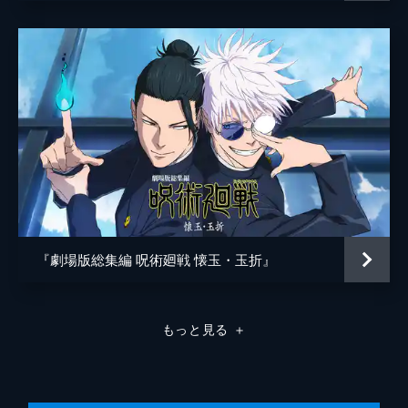
究極メカ丸
松岡禎丞
監督
朴性厚
脚本
瀬古浩司
原作
芥見下々
音楽
堤博明
照井順政
桶狭間ありさ
アニメーション制作
MAPPA
『劇場版総集編 呪術廻戦 懐玉・玉折』
製作
松岡宏泰
大田圭二
もっと見る
＋