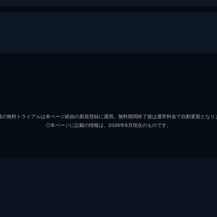
青山霜介
横浜流
篠田千瑛
清原果
載の無料トライアルは本ページ経由の新規登録に適用。無料期間終了後は通常料金で自動更新となり
◎本ページに記載の情報は、2026年8月現在のものです。
古前巧
細田佳
川岸美嘉
河合優
国枝豊
矢島健
滝柳康博
夙川ア