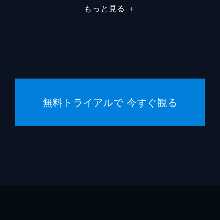
もっと見る
＋
沢桂一
松岡宏
高津英
藤本鈴
無料トライアルで 今すぐ観る
森田圭
弓矢政
高見洋
長瀬俊
村上範