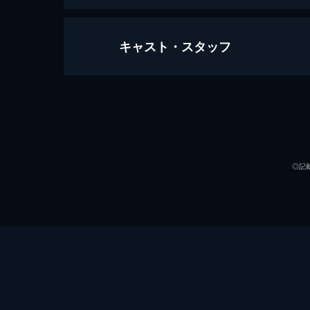
キャスト・スタッフ
線は、僕を描く
107分
出演
◎記