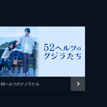
良
子
介
和
宏
宏
52ヘルツのクジラたち
將