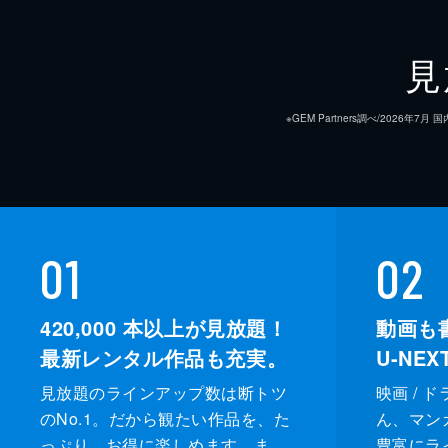
見
※GEM Partners調べ/20
01
02
420,000
本以上が見放題！
動画も
最新レンタル作品も充実。
U-NE
見放題のラインアップ数は断トツ
映画 / 
のNo.1。だから観たい作品を、た
ん、マンガ 
っぷり、お得に楽しめます。ま
豊富にラ