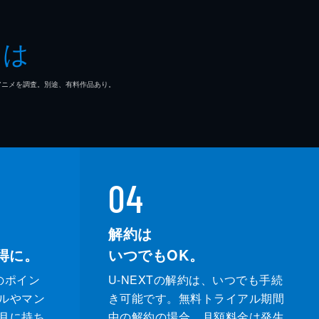
とは
マ/アニメを調査。別途、有料作品あり。
04
解約は
得に。
いつでもOK。
のポイン
U-NEXTの解約は、いつでも手続
ルやマン
き可能です。無料トライアル期間
月に持ち
中の解約の場合、月額料金は発生