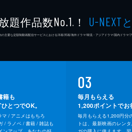
放題作品数
！
No.1
U-NEXT
※
26年7⽉ 国内の主要な定額制動画配信サービスにおける洋画/邦画/海外ドラマ/韓流・アジアドラマ/国内ドラ
03
書籍も
毎月もらえる
XTひとつでOK。
1,200
ポイントでお
ドラマ / アニメはもちろ
毎月もらえる1,200円分
/ ラノベ / 書籍 / 雑誌も
トは、最新映画のレンタ
インアップ。あなたの好
ガの購入に使えます。翌