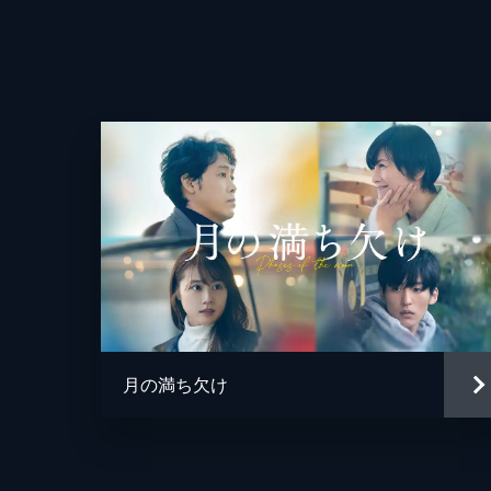
監督
脚本
月の満ち欠け
原作
音楽