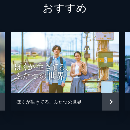
おすすめ
笹久保隆
井上想
藤堂翠山
富田靖
西濱湖峰
江口洋
篠田湖山
三浦友
小泉徳
片岡翔
小泉徳
ぼくが生きてる、ふたつの世界
砥上裕
横山克