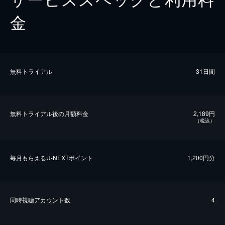
金
無料トライアル
31日間
無料トライアル後の⽉額料金
2,189円
（税込）
毎⽉もらえるU-NEXTポイント
1,200円分
同時視聴アカウント数
4