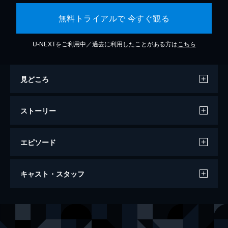
無料トライアルで 今すぐ観る
U-NEXTをご利用中／過去に利用したことがある方は
こちら
見どころ
ストーリー
エピソード
夜、鳥たちが啼く
キャスト・スタッフ
115分
出演
慎一
山田裕貴
裕子
松本まりか