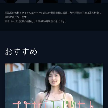
アキラ
森優理斗
◎記載の無料トライアルは本ページ経由の新規登録に適用。無料期間終了後は通常料金で
自動更新となります。
中村ゆりか
◎本ページに記載の情報は、2026年8月現在のものです。
カトウシンスケ
藤田朋子
宇野祥平
おすすめ
吉田浩太
縄田カノン
加治将樹
監督
城定秀夫
脚本
高田亮
原作
佐藤泰志