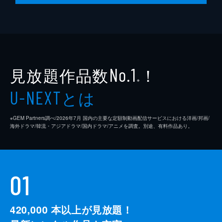
見放題作品数
！
No.1
※
とは
U-NEXT
※GEM Partners調べ/2026年7⽉ 国内の主要な定額制動画配信サービスにおける洋画/邦画/
海外ドラマ/韓流・アジアドラマ/国内ドラマ/アニメを調査。別途、有料作品あり。
01
420,000
本以上が見放題！