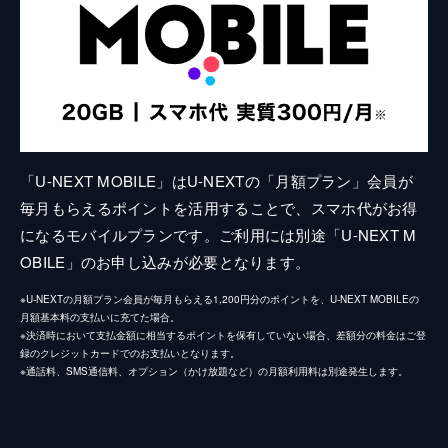
「U-NEXT MOBILE」はU-NEXTの「月額プラン」会員が
毎月もらえるポイントを活用することで、スマホ代がお得
になるモバイルプランです。ご利用には別途「U-NEXT M
OBILE」のお申し込みが必要となります。
※U-NEXTの月額プラン会員が毎月もらえる1,200円分のポイントを、U-NEXT MOBILEの
月額基本料の支払いに充てた場合。
※決済時において支払金額に相当するポイントを保有していない場合、差額分の料金はご登
録のクレジットカードでのお支払いとなります。
※通話料、SMS通信料、オプション（かけ放題など）の月額利用料は別途発生します。