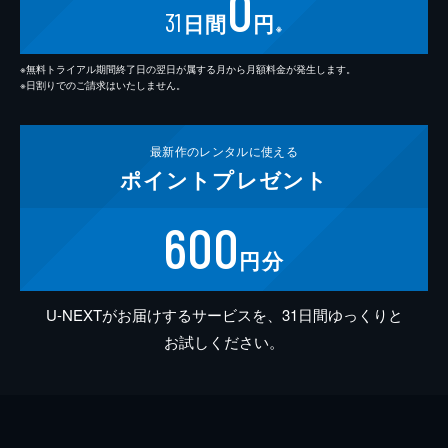
0
31
日間
円
※
※無料トライアル期間終了日の翌日が属する月から月額料金が発生します。
※日割りでのご請求はいたしません。
最新作の
レンタルに使える
ポイント
プレゼント
600
円分
U-NEXTがお届けするサービスを、31日間ゆっくりと
お試しください。