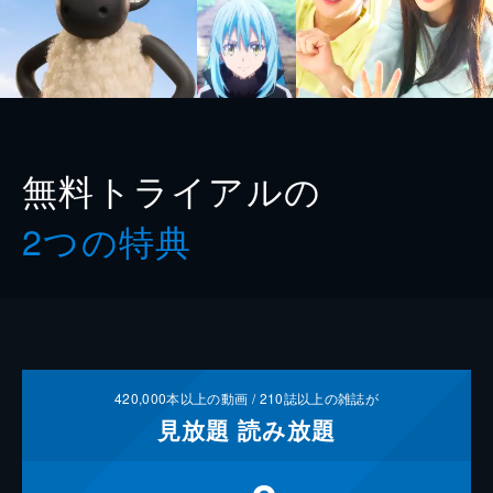
無料トライアルの
2つの特典
420,000
本以上の動画 /
210
誌以上の雑誌が
見放題
読み放題