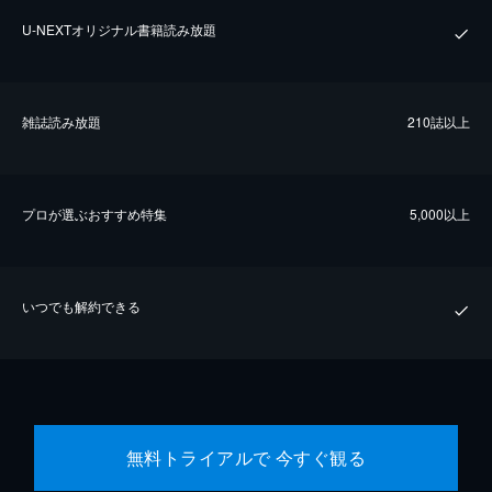
U-NEXTオリジナル書籍読み放題
雑誌読み放題
210誌以上
プロが選ぶおすすめ特集
5,000以上
いつでも解約できる
無料トライアルで 今すぐ観る