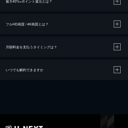
最大40%
ポイント還元とは？
※
※
作品によって必要なポイントが異なります。
フルHD画質 / 4K画質とは？
月額料金を支払うタイミングは？
※
40％ポイント還元の対象は、クレジットカード決済による作品の購入 / レンタルです。
※
iOSアプリのUコイン決済による作品の購入 / レンタルは、20％のポイント還元です。
※
還元の対象外となる決済方法や商品があります。くわしくは
こちら
をご確認ください。
いつでも解約できますか
こちら