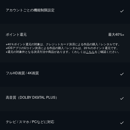
アカウントごとの機能制限設定
ポイント還元
最⼤40%
※
※
40％ポイント還元の対象は、クレジットカード決済による作品の購入 / レンタルです。
※
iOSアプリのUコイン決済による作品の購入 / レンタルは、20％のポイント還元です。
※
還元の対象外となる決済方法や商品があります。くわしくは
こちら
をご確認ください。
フルHD画質 / 4K画質
⾼⾳質（DOLBY DIGITAL PLUS）
テレビ / スマホ / PCなどに対応