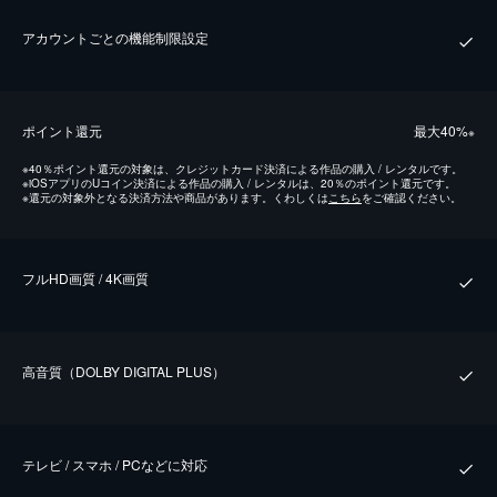
アカウントごとの機能制限設定
ポイント還元
最⼤40%
※
※
40％ポイント還元の対象は、クレジットカード決済による作品の購入 / レンタルです。
※
iOSアプリのUコイン決済による作品の購入 / レンタルは、20％のポイント還元です。
※
還元の対象外となる決済方法や商品があります。くわしくは
こちら
をご確認ください。
フルHD画質 / 4K画質
⾼⾳質（DOLBY DIGITAL PLUS）
テレビ / スマホ / PCなどに対応