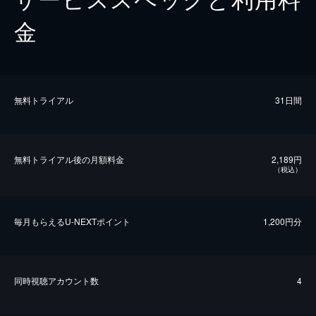
金
無料トライアル
31日間
無料トライアル後の⽉額料金
2,189円
（税込）
毎⽉もらえるU-NEXTポイント
1,200円分
同時視聴アカウント数
4