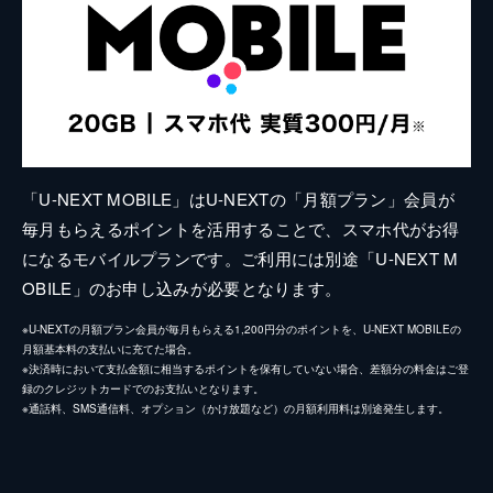
「U-NEXT MOBILE」はU-NEXTの「月額プラン」会員が
毎月もらえるポイントを活用することで、スマホ代がお得
になるモバイルプランです。ご利用には別途「U-NEXT M
OBILE」のお申し込みが必要となります。
※U-NEXTの月額プラン会員が毎月もらえる1,200円分のポイントを、U-NEXT MOBILEの
月額基本料の支払いに充てた場合。
※決済時において支払金額に相当するポイントを保有していない場合、差額分の料金はご登
録のクレジットカードでのお支払いとなります。
※通話料、SMS通信料、オプション（かけ放題など）の月額利用料は別途発生します。