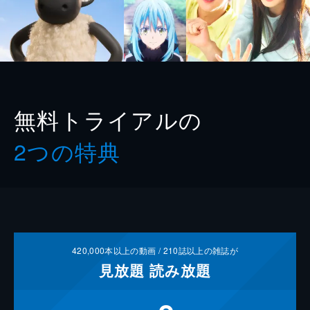
無料トライアルの
2つの特典
420,000
本以上の動画 /
210
誌以上の雑誌が
見放題
読み放題