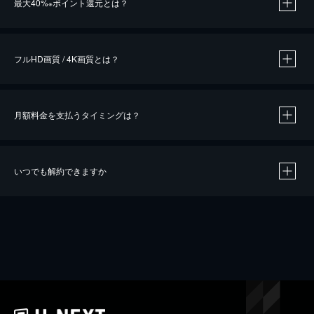
最大40%
ポイント還元とは？
※
※
作品によって必要なポイントが異なります。
フルHD画質 / 4K画質とは？
月額料金を支払うタイミングは？
※
40％ポイント還元の対象は、クレジットカード決済による作品の購入 / レンタルです。
※
iOSアプリのUコイン決済による作品の購入 / レンタルは、20％のポイント還元です。
※
還元の対象外となる決済方法や商品があります。くわしくは
こちら
をご確認ください。
いつでも解約できますか
こちら