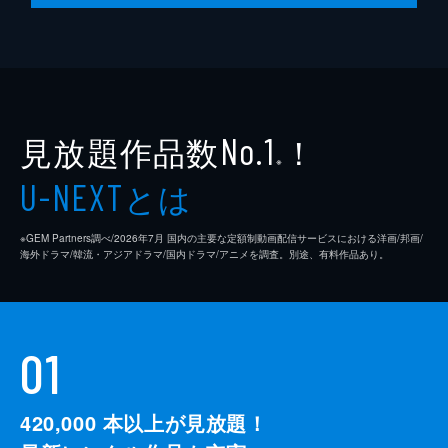
見放題作品数
！
No.1
※
とは
U-NEXT
※GEM Partners調べ/2026年7⽉ 国内の主要な定額制動画配信サービスにおける洋画/邦画/
海外ドラマ/韓流・アジアドラマ/国内ドラマ/アニメを調査。別途、有料作品あり。
01
420,000
本以上が見放題！