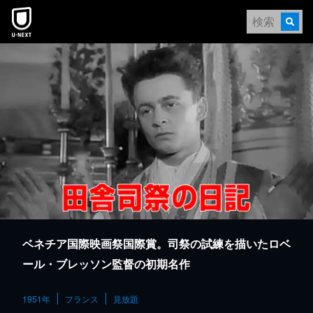
本文へスキップ
ベネチア国際映画祭国際賞。司祭の試練を描いたロベ
ール・ブレッソン監督の初期名作
1951年
フランス
見放題