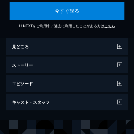
今すぐ観る
U-NEXTをご利用中／過去に利用したことがある方は
こちら
見どころ
ストーリー
エピソード
田舎司祭の日記
キャスト・スタッフ
115分
出演
クロード・レデュ
ジャン・リヴィエール