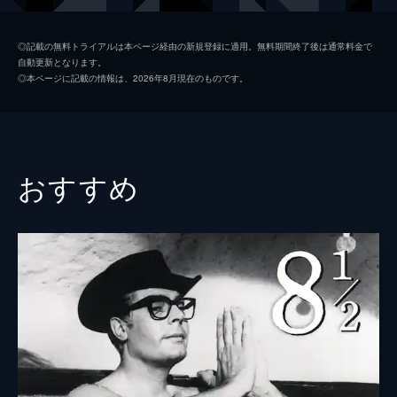
ニコル・ラドラミル
◎記載の無料トライアルは本ページ経由の新規登録に適用。無料期間終了後は通常料金で
自動更新となります。
マリ＝モニーク・アルケル
◎本ページに記載の情報は、2026年8月現在のものです。
アンドレ・ギベール
ニコール・モーレイ
監督
ロベール・ブレッソン
おすすめ
脚本
ロベール・ブレッソン
原作
ジョルジュ・ベルナノス
音楽
ジャン＝ジャック・グリューネンヴァルト