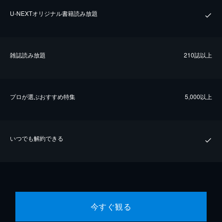
U-NEXTオリジナル書籍読み放題
雑誌読み放題
210誌以上
プロが選ぶおすすめ特集
5,000以上
いつでも解約できる
今すぐ観る