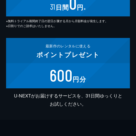
0
31
日間
円
※
※無料トライアル期間終了日の翌日が属する月から月額料金が発生します。
※日割りでのご請求はいたしません。
最新作の
レンタルに使える
ポイント
プレゼント
600
円分
U-NEXTがお届けするサービスを、31日間ゆっくりと
お試しください。