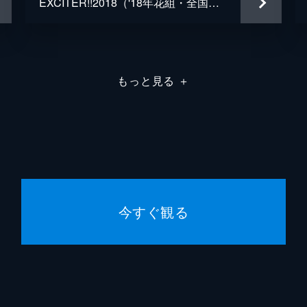
EXCITER!!2018（'18年花組・全国・千秋楽）
もっと見る
＋
今すぐ観る