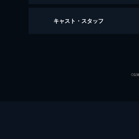
キャスト・スタッフ
Cafe ふぉるだ #17
29分
出演
◎記