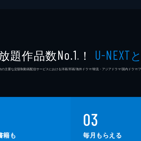
放題作品数
！
No.1
U-NEXT
※
26年7⽉ 国内の主要な定額制動画配信サービスにおける洋画/邦画/海外ドラマ/韓流・アジアドラマ/国内ドラ
03
書籍も
毎月もらえる