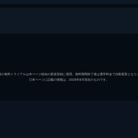
蘭尚樹
凪七瑠海
載の無料トライアルは本ページ経由の新規登録に適用。無料期間終了後は通常料金で自動更新となり
◎本ページに記載の情報は、2026年8月現在のものです。