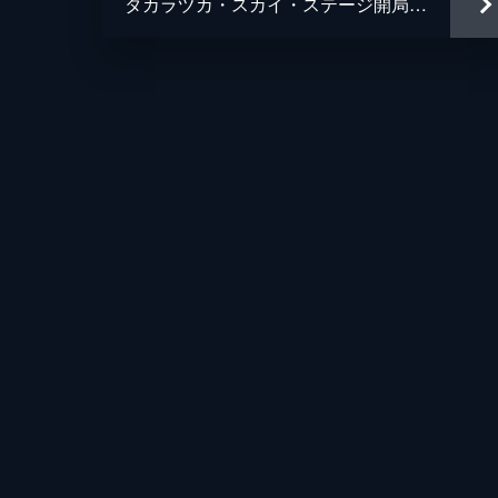
タカラヅカ・スカイ・ステージ開局23周年特別番組「SKY STAGE SUMMER SCHOOL リターンズ ～夢のお楽しみ会～」