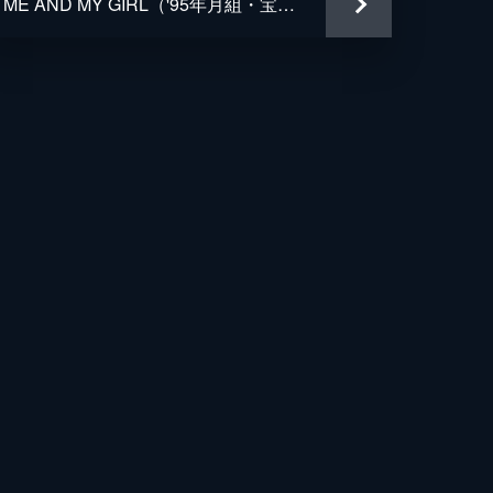
ME AND MY GIRL（'95年月組・宝塚）