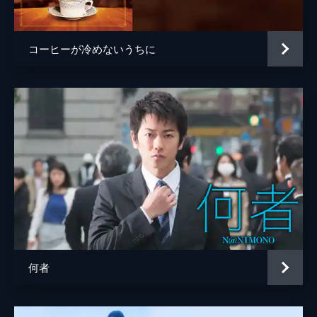
音楽
コトリンゴ
製作
高橋雅美
コーヒーが冷めないうちに
池田宏之
勝股英夫
名倉健司
田中祐介
五十嵐淳之
何者