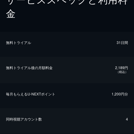
金
無料トライアル
31日間
無料トライアル後の⽉額料金
2,189円
（税込）
毎⽉もらえるU-NEXTポイント
1,200円分
同時視聴アカウント数
4