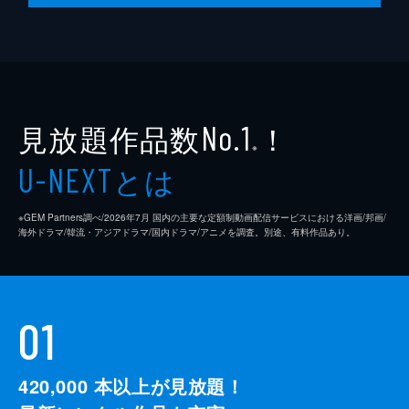
見放題作品数
！
No.1
※
とは
U-NEXT
※GEM Partners調べ/2026年7⽉ 国内の主要な定額制動画配信サービスにおける洋画/邦画/
海外ドラマ/韓流・アジアドラマ/国内ドラマ/アニメを調査。別途、有料作品あり。
01
420,000
本以上が見放題！