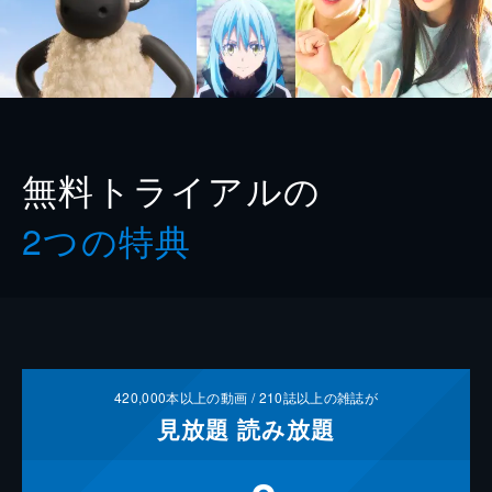
無料トライアルの
2つの特典
420,000
本以上の動画 /
210
誌以上の雑誌が
見放題
読み放題