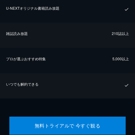
U-NEXTオリジナル書籍読み放題
雑誌読み放題
210誌以上
プロが選ぶおすすめ特集
5,000以上
いつでも解約できる
無料トライアルで 今すぐ観る