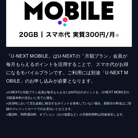
「U-NEXT MOBILE」はU-NEXTの「月額プラン」会員が
毎月もらえるポイントを活用することで、スマホ代がお得
になるモバイルプランです。ご利用には別途「U-NEXT M
OBILE」のお申し込みが必要となります。
※U-NEXTの月額プラン会員が毎月もらえる1,200円分のポイントを、U-NEXT MOBILEの
月額基本料の支払いに充てた場合。
※決済時において支払金額に相当するポイントを保有していない場合、差額分の料金はご登
録のクレジットカードでのお支払いとなります。
※通話料、SMS通信料、オプション（かけ放題など）の月額利用料は別途発生します。