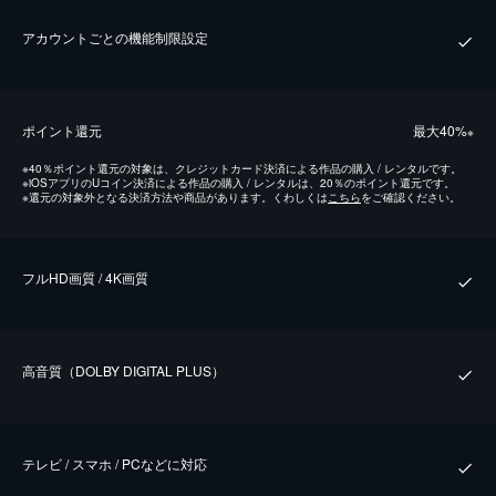
アカウントごとの機能制限設定
ポイント還元
最⼤40%
※
※
40％ポイント還元の対象は、クレジットカード決済による作品の購入 / レンタルです。
※
iOSアプリのUコイン決済による作品の購入 / レンタルは、20％のポイント還元です。
※
還元の対象外となる決済方法や商品があります。くわしくは
こちら
をご確認ください。
フルHD画質 / 4K画質
⾼⾳質（DOLBY DIGITAL PLUS）
テレビ / スマホ / PCなどに対応