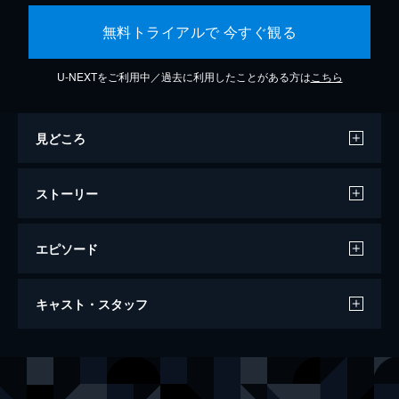
無料トライアルで 今すぐ観る
U-NEXTをご利用中／過去に利用したことがある方は
こちら
見どころ
ストーリー
エピソード
母性
キャスト・スタッフ
116分
出演
ルミ子
戸田恵梨香
清佳
永野芽郁