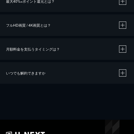
最大40%
ポイント還元とは？
※
※
作品によって必要なポイントが異なります。
フルHD画質 / 4K画質とは？
月額料金を支払うタイミングは？
※
40％ポイント還元の対象は、クレジットカード決済による作品の購入 / レンタルです。
※
iOSアプリのUコイン決済による作品の購入 / レンタルは、20％のポイント還元です。
※
還元の対象外となる決済方法や商品があります。くわしくは
こちら
をご確認ください。
いつでも解約できますか
こちら