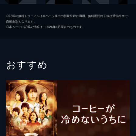
ルミ子の夫
三浦誠己
◎記載の無料トライアルは本ページ経由の新規登録に適用。無料期間終了後は通常料金で
自動更新となります。
ルミ子の親友
中村ゆり
◎本ページに記載の情報は、2026年8月現在のものです。
ルミ子の義妹
山下リオ
神父
吹越満
中谷亨
高橋侃
おすすめ
清佳（幼少時）
落井実結子
ルミ子の義母
高畑淳子
ルミ子の実母
大地真央
監督
廣木隆一
脚本
堀泉杏
原作
湊かなえ