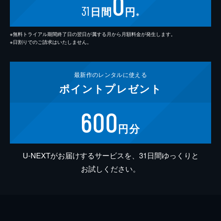
0
31
日間
円
※
※無料トライアル期間終了日の翌日が属する月から月額料金が発生します。
※日割りでのご請求はいたしません。
最新作の
レンタルに使える
ポイント
プレゼント
600
円分
U-NEXTがお届けするサービスを、31日間ゆっくりと
お試しください。