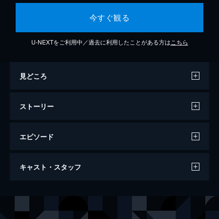
今すぐ観る
U-NEXTをご利用中／過去に利用したことがある方は
こちら
見どころ
ストーリー
エピソード
アタック・ザ・ガス・ステーション！
キャスト・スタッフ
112分
出演
イ・ソンジェ
ユ・オソン