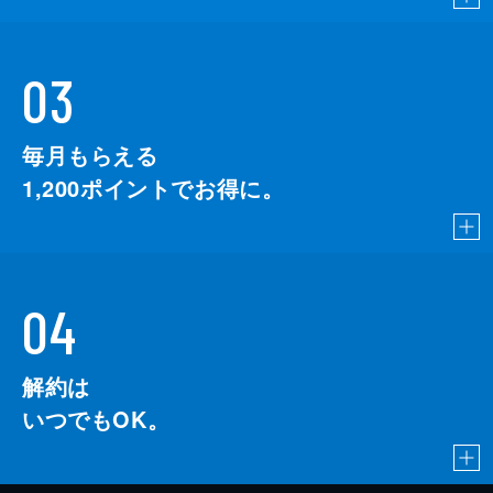
03
毎月もらえる
1,200
ポイントでお得に。
04
解約は
いつでもOK。