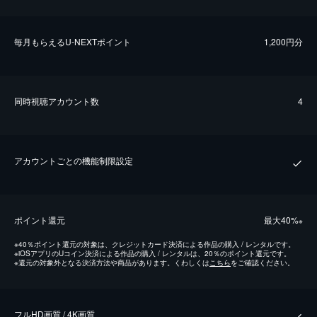
毎⽉もらえるU-NEXTポイント
1,200円分
同時視聴アカウント数
4
アカウントごとの機能制限設定
ポイント還元
最⼤40%
※
※
40％ポイント還元の対象は、クレジットカード決済による作品の購入 / レンタルです。
※
iOSアプリのUコイン決済による作品の購入 / レンタルは、20％のポイント還元です。
※
還元の対象外となる決済方法や商品があります。くわしくは
こちら
をご確認ください。
フルHD画質 / 4K画質