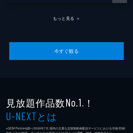
もっと見る
＋
今すぐ観る
見放題作品数
！
No.1
※
とは
U-NEXT
※GEM Partners調べ/2026年7⽉ 国内の主要な定額制動画配信サービスにおける洋画/邦画/
海外ドラマ/韓流・アジアドラマ/国内ドラマ/アニメを調査。別途、有料作品あり。