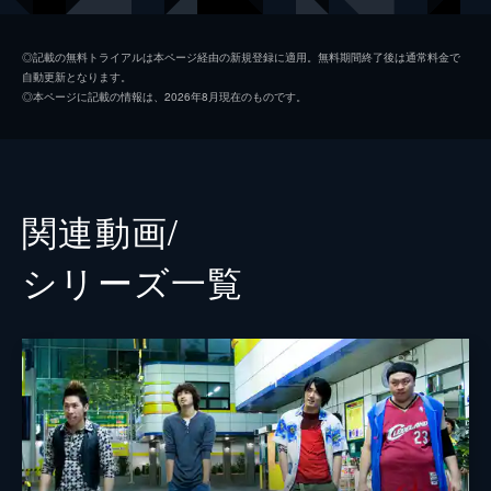
カン・ソンジン
◎記載の無料トライアルは本ページ経由の新規登録に適用。無料期間終了後は通常料金で
自動更新となります。
ユ・ジテ
◎本ページに記載の情報は、2026年8月現在のものです。
パク・ヨンギュ
チョン・ジュン
イ・ヨウォン
関連動画/
監督
キム・サンジン
シリーズ⼀覧
脚本
パク・チヨンウ
音楽
ソン・ムヒョン
製作
キム・ミヒ