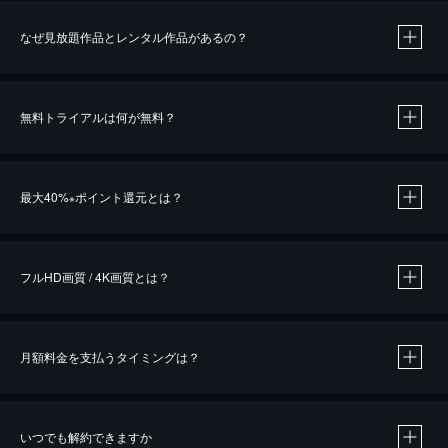
なぜ見放題作品とレンタル作品があるの？
無料トライアルは何が無料？
※
最大40%
ポイント還元とは？
※
※
作品によって必要なポイントが異なります。
フルHD画質 / 4K画質とは？
月額料金を支払うタイミングは？
※
40％ポイント還元の対象は、クレジットカード決済による作品の購入 / レンタルです。
※
iOSアプリのUコイン決済による作品の購入 / レンタルは、20％のポイント還元です。
※
還元の対象外となる決済方法や商品があります。くわしくは
こちら
をご確認ください。
いつでも解約できますか