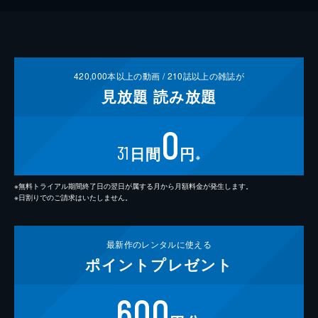
420,000
本以上の動画 /
210
誌以上の雑誌が
見放題
読み放題
0
31
日間
円
※
※無料トライアル期間終了日の翌日が属する月から月額料金が発生します。
※日割りでのご請求はいたしません。
最新作の
レンタルに使える
ポイント
プレゼント
600