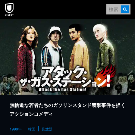
本文へスキップ
無軌道な若者たちのガソリンスタンド襲撃事件を描く
アクションコメディ
1999年
韓国
見放題