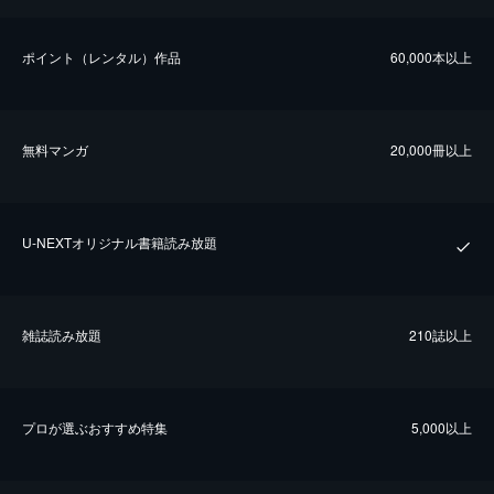
ポイント（レンタル）作品
60,000本以上
無料マンガ
20,000冊以上
U-NEXTオリジナル書籍読み放題
雑誌読み放題
210誌以上
プロが選ぶおすすめ特集
5,000以上