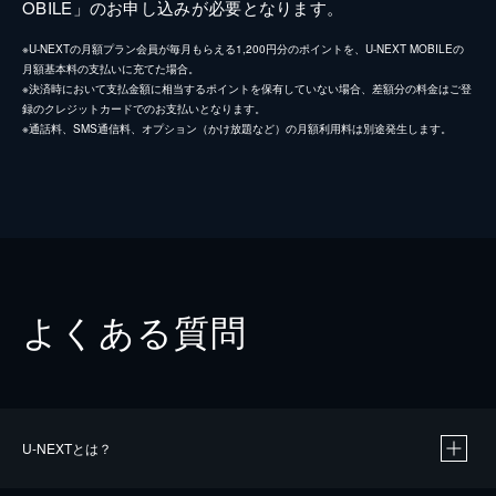
OBILE」のお申し込みが必要となります。
※U-NEXTの月額プラン会員が毎月もらえる1,200円分のポイントを、U-NEXT MOBILEの
月額基本料の支払いに充てた場合。
※決済時において支払金額に相当するポイントを保有していない場合、差額分の料金はご登
録のクレジットカードでのお支払いとなります。
※通話料、SMS通信料、オプション（かけ放題など）の月額利用料は別途発生します。
よくある質問
U-NEXTとは？