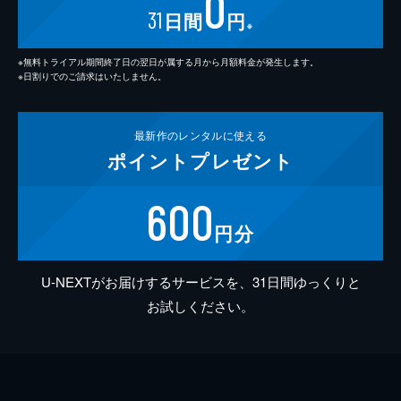
0
31
日間
円
※
※無料トライアル期間終了日の翌日が属する月から月額料金が発生します。
※日割りでのご請求はいたしません。
最新作の
レンタルに使える
ポイント
プレゼント
600
円分
U-NEXTがお届けするサービスを、31日間ゆっくりと
お試しください。