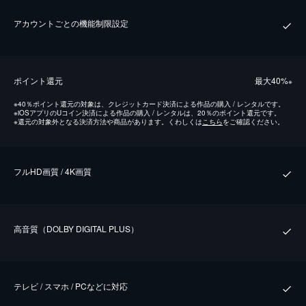
アカウントごとの機能制限設定
ポイント還元
最⼤40%
※
※
40％ポイント還元の対象は、クレジットカード決済による作品の購入 / レンタルです。
※
iOSアプリのUコイン決済による作品の購入 / レンタルは、20％のポイント還元です。
※
還元の対象外となる決済方法や商品があります。くわしくは
こちら
をご確認ください。
フルHD画質 / 4K画質
⾼⾳質（DOLBY DIGITAL PLUS）
テレビ / スマホ / PCなどに対応