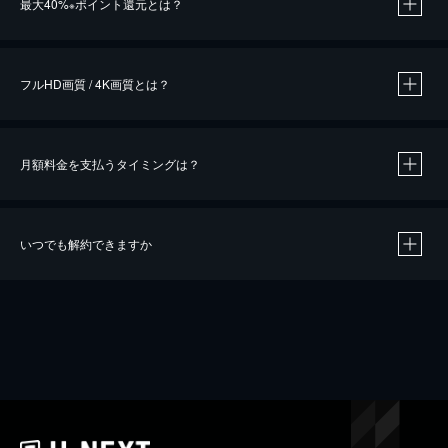
最大40%
ポイント還元とは？
※
※
作品によって必要なポイントが異なります。
フルHD画質 / 4K画質とは？
月額料金を支払うタイミングは？
※
40％ポイント還元の対象は、クレジットカード決済による作品の購入 / レンタルです。
※
iOSアプリのUコイン決済による作品の購入 / レンタルは、20％のポイント還元です。
※
還元の対象外となる決済方法や商品があります。くわしくは
こちら
をご確認ください。
いつでも解約できますか
こちら