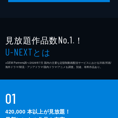
#10 僕がした１つのこと
恭一が見せたわずかなほころびを見逃さず、
おとしめることに成功した。哲雄は安堵し、
歌仙に自身の無事と全てが終わったことを知
らせる。一方、組織から追われる身となった
恭一は、哲雄への復讐のため行動を起こす。
見放題作品数
！
No.1
24分
※
とは
U-NEXT
※GEM Partners調べ/2026年7⽉ 国内の主要な定額制動画配信サービスにおける洋画/邦画/
海外ドラマ/韓流・アジアドラマ/国内ドラマ/アニメを調査。別途、有料作品あり。
01
420,000
本以上が見放題！