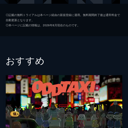
う信じられない言葉を耳にして...。
24分
鳥栖零花
白田千尋
#2 20年目の共同作業
◎記載の無料トライアルは本ページ経由の新規登録に適用。無料期間終了後は通常料金で
自動更新となります。
延人を殴り殺してしまった哲雄は、趣味の推
間島恭一
伊東健人
◎本ページに記載の情報は、2026年8月現在のものです。
理小説で得た知識を活かして、妻・歌仙と協
麻取義辰
三木眞一郎
力して死体の処理を試みる。殺害現場から自
宅まで死体を持ち帰った2人は、零花と共に
麻取延人
多田啓太
束の間の家族だんらんを過ごすが...。
24分
響
大久保瑠美
おすすめ
#3 正解への道
窪
大塚明夫
突然、組織に襲撃された哲雄。時を同じくし
て、歌仙も自宅で襲撃を受けていた。襲撃者
志野
山寺宏一
の間島恭一は強引な手段で延人の情報を引き
出そうとする。恭一に追い詰められながら、
竹田
徳石勝大
哲雄は窮地を脱するべく思考をめぐらせる。
田端敏
酒巻光宏
24分
#4 暴力の世界
監督
亀井隆
失踪した延人の行方を捜すという条件で、監
禁を解かれた哲雄と歌仙。提示された捜索期
キャラクターデザイン
野口征恒
限が数日後に迫るなか、これ以上家族を巻き