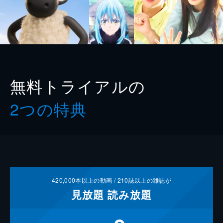
無料トライアルの
2つの特典
420,000
本以上の動画 /
210
誌以上の雑誌が
見放題
読み放題