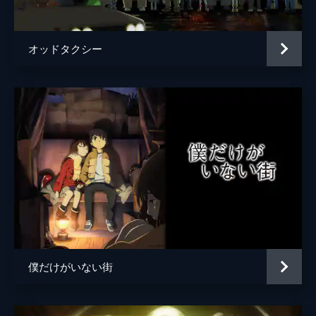
原作
山川直輝
込みたくない哲雄は、恭一と共に延人をよく
知る人物・響が働くキャバクラを訪れる。
朝基まさし
24分
オッドタクシー
音楽
川井憲次
#5 幸せ？
恭一と共に窪に窮地を救われた哲雄だが、あ
総作画監督
野口征恒
る映像を撮影されてしまったことで、さらに
窮地に追い込まれる。延人の捜索期限が後3
内田裕
日と迫るなか、哲雄は大学の後輩・田端を巻
き込み、歌仙と共にある計画を実行に移す。
大下久馬
24分
蓮生霞
#6 歌仙流おもてなし
延人の父親・麻取義辰と話し、延人にも親が
諸葛子敬
いることを思い、悩む哲雄。延人が生存して
Song Jin-hee
いるという偽映像の情報を流すことに成功し
た哲雄だったが、組織に恭一と共に呼び出さ
Ryu Seungcheol
れ、映像のチェックに立ち会うことに。
僕だけがいない街
24分
舘崎大
#7 母と母
アニメーション制作
手塚プロダクション
「あなたのご両親は、隠しごとをしている」