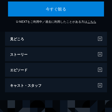
今すぐ観る
U-NEXTをご利用中／過去に利用したことがある方は
こちら
見どころ
ストーリー
エピソード
#1 今日から殺人鬼
キャスト・スタッフ
家族を愛するしがない会社員・鳥栖哲雄、47
歳。大学生の娘・零花の様子がおかしいこと
に気づいた哲雄は、素行の悪そうな零花の彼
声の出演
鳥栖哲雄
諏訪部順一
氏・麻取延人の口から「零花を殴った」とい
鳥栖歌仙
大原さやか