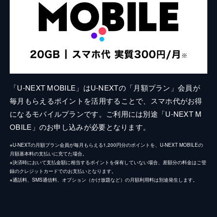
「U-NEXT MOBILE」はU-NEXTの「月額プラン」会員が
毎月もらえるポイントを活用することで、スマホ代がお得
になるモバイルプランです。ご利用には別途「U-NEXT M
OBILE」のお申し込みが必要となります。
※U-NEXTの月額プラン会員が毎月もらえる1,200円分のポイントを、U-NEXT MOBILEの
月額基本料の支払いに充てた場合。
※決済時において支払金額に相当するポイントを保有していない場合、差額分の料金はご登
録のクレジットカードでのお支払いとなります。
※通話料、SMS通信料、オプション（かけ放題など）の月額利用料は別途発生します。