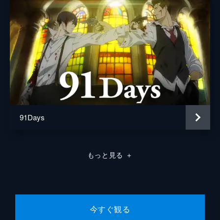
と、恭一はメールを使い零花に接触を図り、
少しずつ確実に哲雄を追い詰めていく。一
方、延人殺しの証拠となる遺骨を持った歌仙
は、恭一の母親と遭遇する。
24分
#8 蜘蛛の糸
「早く帰ってきてくださいね。みんなでご飯
を食べましょう」と、零花と落ち合い危機を
脱した歌仙は他愛のない約束を哲雄と交わ
す。そして、組織への不信感を恭一に植えつ
けた哲雄は、恭一の自宅への侵入に成功す
91Days
る。
24分
#9 運命の日
もっと見る
＋
恭一と食事を共にし、濃密な1週間の終わり
を感じる哲雄。明日自分か、目の前の男のど
ちらかが死ぬ。哲雄は恭一と共に組織の構成
員・竹田のもとへ向かう。疑心暗鬼になる
面々のもとに、窪も合流し...。
今すぐ観る
24分