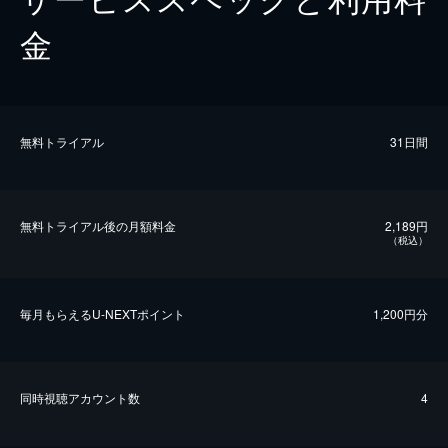
金
無料トライアル
31日間
無料トライアル後の⽉額料金
2,189円
（税込）
毎⽉もらえるU-NEXTポイント
1,200円分
同時視聴アカウント数
4