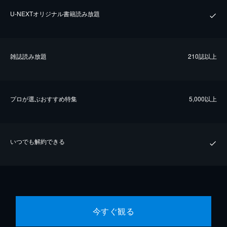
U-NEXTオリジナル書籍読み放題
雑誌読み放題
210誌以上
プロが選ぶおすすめ特集
5,000以上
いつでも解約できる
今すぐ観る