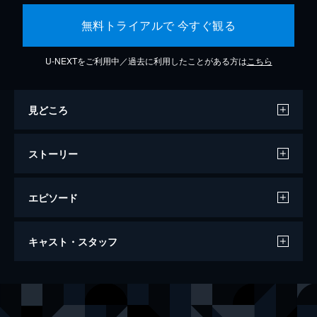
無料トライアルで 今すぐ観る
U-NEXTをご利用中／過去に利用したことがある方は
こちら
見どころ
ストーリー
エピソード
なん・なんだ
キャスト・スタッフ
108分
出演
小田三郎
下元史朗
小田美智子
烏丸せつこ