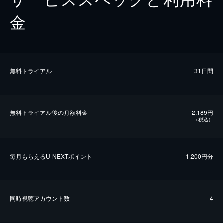
金
無料トライアル
31日間
無料トライアル後の⽉額料金
2,189円
（税込）
毎⽉もらえるU-NEXTポイント
1,200円分
同時視聴アカウント数
4