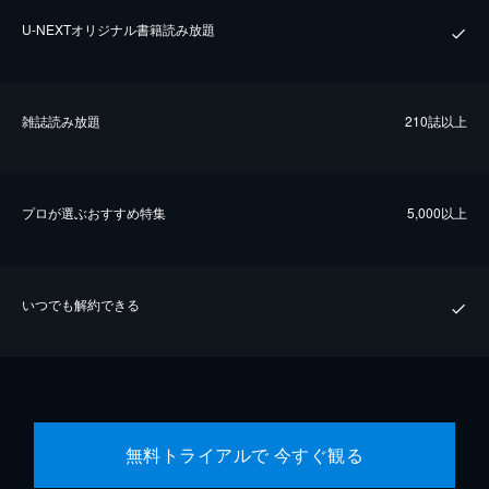
U-NEXTオリジナル書籍読み放題
雑誌読み放題
210誌以上
プロが選ぶおすすめ特集
5,000以上
いつでも解約できる
無料トライアルで 今すぐ観る