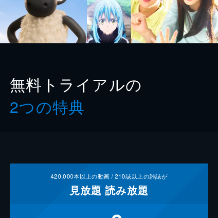
無料トライアルの
2つの特典
420,000
本以上の動画 /
210
誌以上の雑誌が
見放題
読み放題