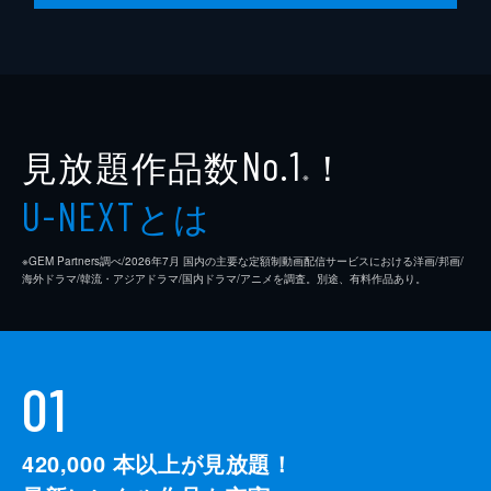
見放題作品数
！
No.1
※
とは
U-NEXT
※GEM Partners調べ/2026年7⽉ 国内の主要な定額制動画配信サービスにおける洋画/邦画/
海外ドラマ/韓流・アジアドラマ/国内ドラマ/アニメを調査。別途、有料作品あり。
01
420,000
本以上が見放題！