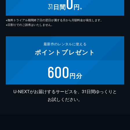
0
31
日間
円
※
※無料トライアル期間終了日の翌日が属する月から月額料金が発生します。
※日割りでのご請求はいたしません。
最新作の
レンタルに使える
ポイント
プレゼント
600
円分
U-NEXTがお届けするサービスを、31日間ゆっくりと
お試しください。