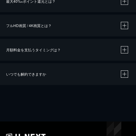
最大40%
ポイント還元とは？
※
※
作品によって必要なポイントが異なります。
フルHD画質 / 4K画質とは？
月額料金を支払うタイミングは？
※
40％ポイント還元の対象は、クレジットカード決済による作品の購入 / レンタルです。
※
iOSアプリのUコイン決済による作品の購入 / レンタルは、20％のポイント還元です。
※
還元の対象外となる決済方法や商品があります。くわしくは
こちら
をご確認ください。
いつでも解約できますか
こちら