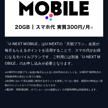
「U-NEXT MOBILE」はU-NEXTの「月額プラン」会員が
毎月もらえるポイントを活用することで、スマホ代がお得
になるモバイルプランです。ご利用には別途「U-NEXT M
OBILE」のお申し込みが必要となります。
※U-NEXTの月額プラン会員が毎月もらえる1,200円分のポイントを、U-NEXT MOBILEの
月額基本料の支払いに充てた場合。
※決済時において支払金額に相当するポイントを保有していない場合、差額分の料金はご登
録のクレジットカードでのお支払いとなります。
※通話料、SMS通信料、オプション（かけ放題など）の月額利用料は別途発生します。