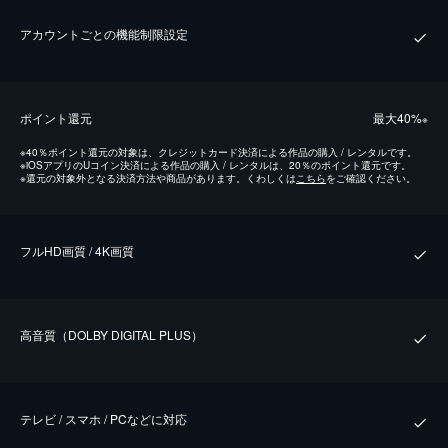
アカウントごとの機能制限設定
ポイント還元
最⼤40%
※
※
40％ポイント還元の対象は、クレジットカード決済による作品の購入 / レンタルです。
※
iOSアプリのUコイン決済による作品の購入 / レンタルは、20％のポイント還元です。
※
還元の対象外となる決済方法や商品があります。くわしくは
こちら
をご確認ください。
フルHD画質 / 4K画質
⾼⾳質（DOLBY DIGITAL PLUS）
テレビ / スマホ / PCなどに対応