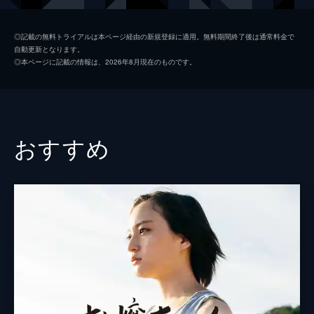
甲斐田一雄
佐野和宏
◎記載の無料トライアルは本ページ経由の新規登録に適用。無料期間終了後は通常料金で
自動更新となります。
知美
和田光沙
◎本ページに記載の情報は、2026年8月現在のものです。
鴨下
吉岡睦雄
梅田勇
外波山文明
絹代
三島ゆり子
おすすめ
監督
山嵜晋平
脚本
中野太
音楽
下社敦郎