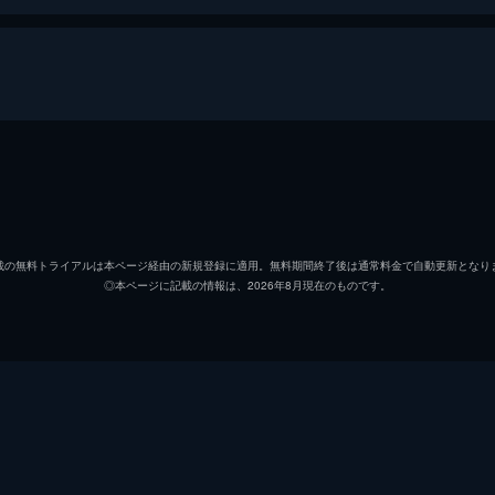
アンディ・オン
ヤン・シン
載の無料トライアルは本ページ経由の新規登録に適用。無料期間終了後は通常料金で自動更新となり
◎本ページに記載の情報は、2026年8月現在のものです。
ワン・ハンヤン
チー・シェンハン
タオ・タオ
チャン・ヤーチー