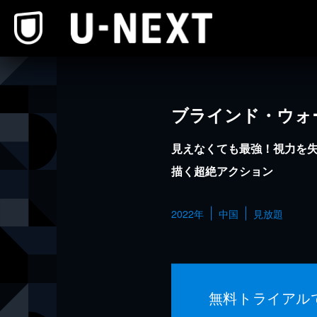
本文へスキップ
ブラインド・ウォ
見えなくても最強！視力を
描く超絶アクション
2022年
中国
見放題
無料トライアル