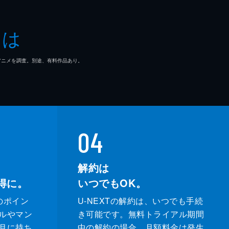
とは
マ/アニメを調査。別途、有料作品あり。
04
解約は
得に。
いつでもOK。
のポイン
U-NEXTの解約は、いつでも手続
ルやマン
き可能です。無料トライアル期間
月に持ち
中の解約の場合、月額料金は発生