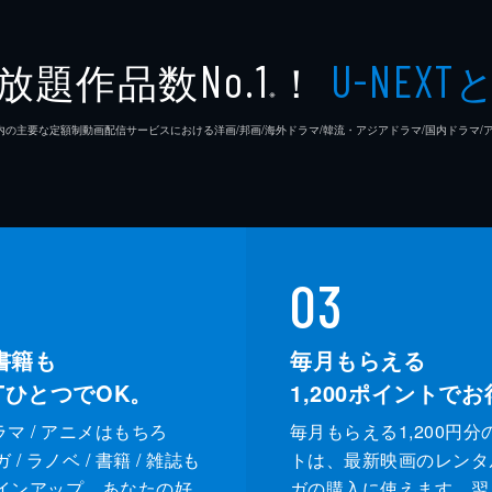
放題作品数
！
No.1
U-NEXT
※
26年7⽉ 国内の主要な定額制動画配信サービスにおける洋画/邦画/海外ドラマ/韓流・アジアドラマ/国内ドラ
03
書籍も
毎月もらえる
XTひとつでOK。
1,200
ポイントでお
ドラマ / アニメはもちろ
毎月もらえる1,200円分
/ ラノベ / 書籍 / 雑誌も
トは、最新映画のレンタ
インアップ。あなたの好
ガの購入に使えます。翌