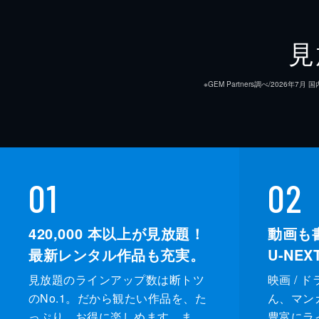
見
※GEM Partners調べ/20
01
02
420,000
本以上が見放題！
動画も
最新レンタル作品も充実。
U-NE
見放題のラインアップ数は断トツ
映画 / 
のNo.1。だから観たい作品を、た
ん、マンガ 
っぷり、お得に楽しめます。ま
豊富にラ