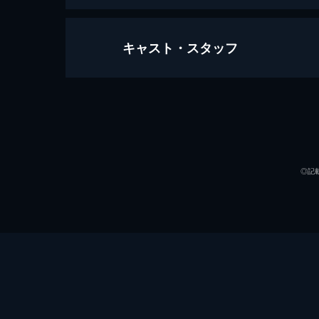
キャスト・スタッフ
ブラインド・ウォー 盲目の戦士
107分
出演
◎記