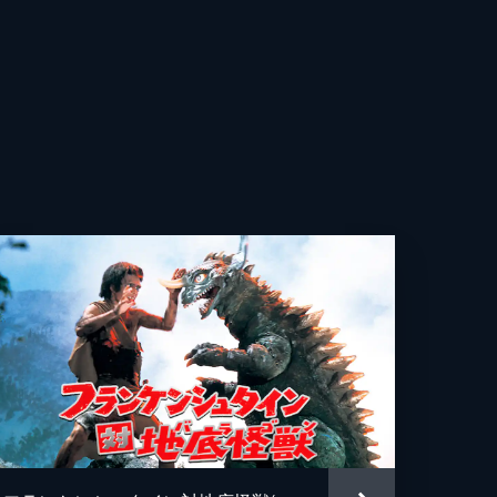
蔵
雄
三
司
一