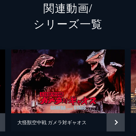
関連動画/
警視総監
伊東光
シリーズ⼀覧
大阪府知事
高村栄
松下医師
菅井一
佐藤（あわじ丸船医）
藤岡琢
天野教授
北原義
平田さだ江（一郎の妻）
若松和
李（宝石ブローカー）
谷謙一
岸本（圭介の元上司）
原田該
大怪獣空中戦 ガメラ対ギャオス
自衛隊副官
北城寿