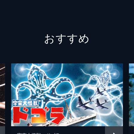
若山弦
田中重
おすすめ
高橋二
木下忠
永田雅