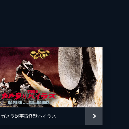
一
一
郎
也
郎
子
ガメラ対宇宙怪獣バイラス
太郎