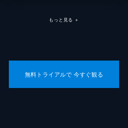
酋長（カレンの父）
ジョー
もっと見る
＋
あわじ丸船長
星ひか
観測員
山根圭
観測員
加川東
操舵員
浜口喜
無料トライアルで 今すぐ観る
アナウンサー
森矢雄
小野寺の情婦
紺野ユ
あわじ丸船員
阿部脩
林（天野教授の助手）
中田勉