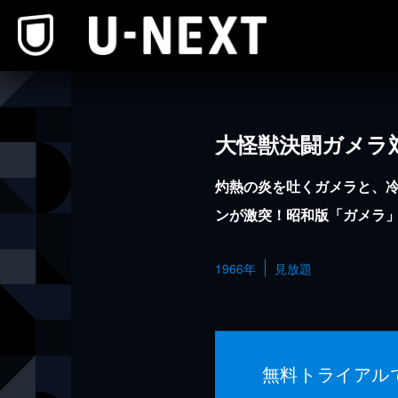
本文へスキップ
大怪獣決闘ガメラ
灼熱の炎を吐くガメラと、
ンが激突！昭和版「ガメラ」
1966年
見放題
無料トライアル