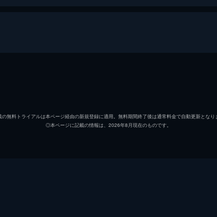
平田圭介（パイロット）
本郷功
カレン（現地娘）
江波杏
載の無料トライアルは本ページ経由の新規登録に適用。無料期間終了後は通常料金で自動更新となり
◎本ページに記載の情報は、2026年8月現在のものです。
平田一郎（圭介の兄）
夏木章
小野寺
藤山浩
川尻（あわじ丸船員）
早川雄
自衛隊司令官
見明凡