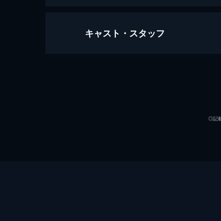
キャスト・スタッフ
大怪獣決闘ガメラ対バルゴン
100分
出演
◎記