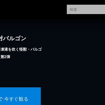
対バルゴン
冷凍液を吹く怪獣・バルゴ
第2弾
で 今すぐ観る