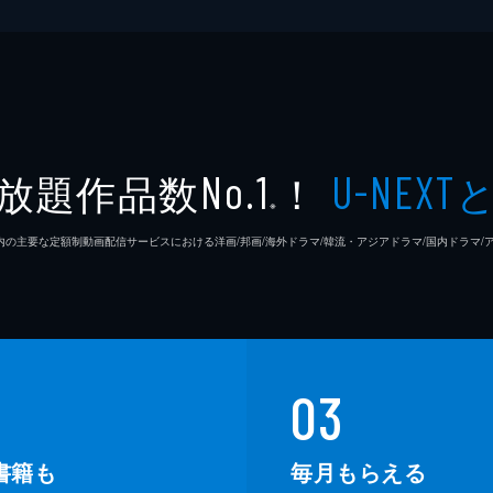
放題作品数
！
No.1
U-NEXT
※
26年7⽉ 国内の主要な定額制動画配信サービスにおける洋画/邦画/海外ドラマ/韓流・アジアドラマ/国内ドラ
03
書籍も
毎月もらえる