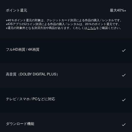
ポイント還元
最⼤40%
※
※
40％ポイント還元の対象は、クレジットカード決済による作品の購入 / レンタルです。
※
iOSアプリのUコイン決済による作品の購入 / レンタルは、20％のポイント還元です。
※
還元の対象外となる決済方法や商品があります。くわしくは
こちら
をご確認ください。
フルHD画質 / 4K画質
⾼⾳質（DOLBY DIGITAL PLUS）
テレビ / スマホ / PCなどに対応
ダウンロード機能