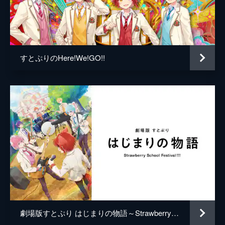
けにくえすとっ！
「すとぷり」がSNSでバズる振り付けに挑
戦!TikToker「おおしま兄妹」の驚きの撮影テ
クニックとは!?「Everybody」が表現する衝
撃の「ガンス」とは!?完成したバズる振り付
すとぷりのHere!We!GO!!
けをはやらせることはできるのか!?
24分
#5 色んな世代を知り尽くせ！ジェネレー
ションクイズにくえすとっ！
いろいろな世代を知るためにすとぷりがジェ
ネレーションクイズに挑戦!土佐兄弟の2人が
助っ人として参戦!10代の間ではやっている
ことや、40代のニキ世代の難問クイズにメン
バーと土佐兄弟が大苦戦!
24分
#6 そのすとぷり愛は本物なのか？ガリレ
コすとぷり愛にくえすとっ！
すとぷりの番組によく出演しているガーリィ
レコードチャンネルのすとぷり愛は果たして
劇場版すとぷり はじまりの物語～Strawberry School Festival!!!～
本物なのかを検証!出された50のお題をクリ