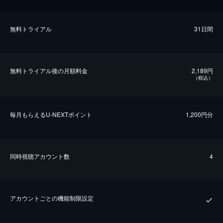
無料トライアル
31日間
無料トライアル後の⽉額料金
2,189円
（税込）
毎⽉もらえるU-NEXTポイント
1,200円分
同時視聴アカウント数
4
アカウントごとの機能制限設定