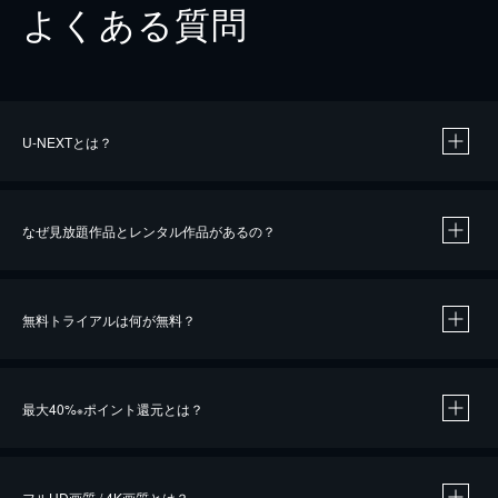
よくある質問
U-NEXTとは？
なぜ見放題作品とレンタル作品があるの？
無料トライアルは何が無料？
※
最大40%
ポイント還元とは？
※
※
作品によって必要なポイントが異なります。
フルHD画質 / 4K画質とは？