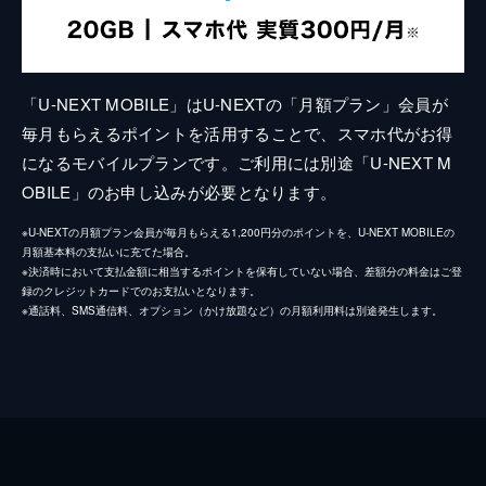
「U-NEXT MOBILE」はU-NEXTの「月額プラン」会員が
毎月もらえるポイントを活用することで、スマホ代がお得
になるモバイルプランです。ご利用には別途「U-NEXT M
OBILE」のお申し込みが必要となります。
※U-NEXTの月額プラン会員が毎月もらえる1,200円分のポイントを、U-NEXT MOBILEの
月額基本料の支払いに充てた場合。
※決済時において支払金額に相当するポイントを保有していない場合、差額分の料金はご登
録のクレジットカードでのお支払いとなります。
※通話料、SMS通信料、オプション（かけ放題など）の月額利用料は別途発生します。