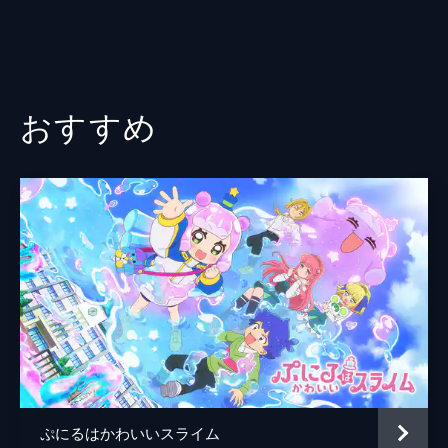
権にくえすとっ！
今回は大久保佳代子ネキが登場!上の世代か
らの人気を獲得するために大人の魅力を学ぼ
う!▽ネキのチェックをクリアしていい男選
手権NO.1になるのは誰なのか!?そしてラスト
おすすめ
はまさかの展開が...!?
24分
#10 ４人の絆を見せつけろ！すとぷり真贋
チェックにくえすとっ！
いつも一緒にいるメンバーのことならわかる
よね?番組が送った刺客・クロちゃんとメン
バーの作品を比べてメンバーの作品を見つけ
出し、お互いの絆を見せつけろ!失敗したら
まさかの罰ゲームが待っている...!?
24分
ぷにるはかわいいスライム