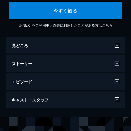
今すぐ観る
U-NEXTをご利用中／過去に利用したことがある方は
こちら
見どころ
ストーリー
エピソード
#1 リニューアル初回！７周年を記念した
キャスト・スタッフ
ドミノ作りにくえすとっ！前編
人気エンタメユニット「すとぷり」の冠番組
がリニューアル。初回の放送は、すとぷりの
出演
すとぷり
7周年記念日!そんな記念日にすとぷりがドミ
ノ作りに挑戦することに。初めてのドミノ作