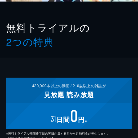
無料トライアルの
2つの特典
420,000
本以上の動画 /
210
誌以上の雑誌が
見放題
読み放題
0
31
日間
円
※
※無料トライアル期間終了日の翌日が属する月から月額料金が発生します。