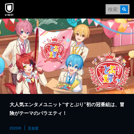
本文へスキップ
大人気エンタメユニット“すとぷり”初の冠番組は、冒
険がテーマのバラエティ！
2023年
見放題