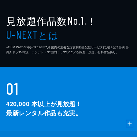
見放題作品数
！
No.1
※
とは
U-NEXT
※GEM Partners調べ/2026年7⽉ 国内の主要な定額制動画配信サービスにおける洋画/邦画/
海外ドラマ/韓流・アジアドラマ/国内ドラマ/アニメを調査。別途、有料作品あり。
01
420,000
本以上が見放題！
最新レンタル作品も充実。