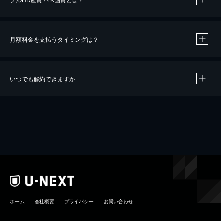
月額料金を支払うタイミングは？
※
40％ポイント還元の対象は、クレジットカード決済による作品の購入 / レンタルです。
※
iOSアプリのUコイン決済による作品の購入 / レンタルは、20％のポイント還元です。
※
還元の対象外となる決済方法や商品があります。くわしくは
こちら
をご確認ください。
いつでも解約できますか
こちら
ホーム
会社概要
プライバシー
お問い合わせ