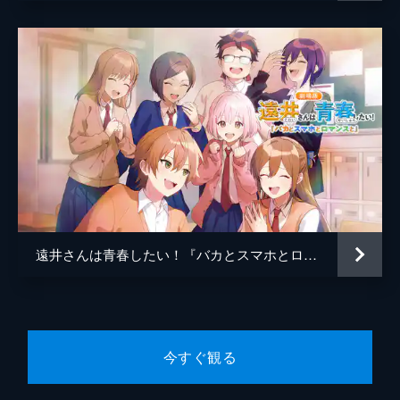
アして、すとぷり愛を証明しろ!ラストはす
とぷりの曲を完全再現!?
24分
#7 夏休み特別企画！謎解き×ケイドロのオ
リジナルゲームにくえすとっ！前編
夏休み特別企画ということで、謎解き×ケイ
ドロのオリジナルゲームにすとぷりが挑戦!
人気芸人・土佐兄弟登場!すとぷりは捕まら
ずに全ての謎を解くことができるのか!?
24分
#8 夏休み特別企画！謎解き×ケイドロのオ
リジナルゲームにくえすとっ！後編
遠井さんは青春したい！『バカとスマホとロマンスと』
すとぷり流「ケイドロ」が後半戦に突入!い
ちごニキがいきなり仕掛ける!?人気お笑いト
リオ・四千頭身が参戦!そしてすとぷりがま
さかの全員逮捕の危機に!?クエストクリアを
目指して難問を解け!
今すぐ観る
24分
#9 大人の魅力を手に入れろ！いい男選手