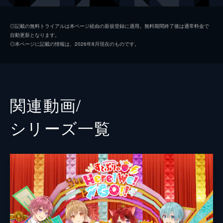
りにメンバーは大苦戦!?
24分
◎記載の無料トライアルは本ページ経由の新規登録に適用。無料期間終了後は通常料金で
自動更新となります。
#2 リニューアル初回！７周年を記念した
◎本ページに記載の情報は、2026年8月現在のものです。
ドミノ作りにくえすとっ！後編
前回に引き続き、7周年記念ドミノ作り後半
戦!前回あんな事件があったが本当に完成す
るの?そんなすとぷりのために助っ人参上!?
助っ人参戦でスピードアップ!果たしてドミ
関連動画/
ノは完成、そして成功するのか!?
24分
シリーズ⼀覧
#3 真の力を見せつけろ！るぅと常識力チ
ェッククイズにくえすとっ！
ちまたでささやかれるあの噂「るぅとの常識
力問題」に切り込む!漢字が読めない...英語が
苦手...そんなマイナスイメージを払拭せよ!メ
ンバーが力を合わせて常識クイズに挑む!と
ころが罰ゲームで現場は大混乱...!?
24分
#4 さらなる人気を目指せ！ バズる振り付