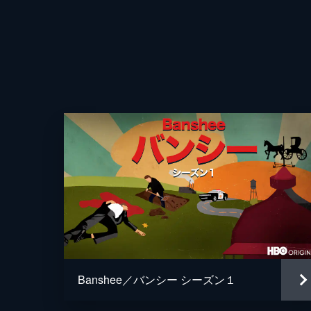
生じさせる。キャリーが意外な訪問者
受ける。
52分
第4話 血統
ルーカスはキナホ族のラナ・クリアリ
しいアーミッシュの学校教師を訪ねる
発生する。
53分
第5話 ユニコーンの真実
キャリーを連れてバンシーに戻る途中
ことに。ラシーン捜査官は、何年も前
46分
Banshee／バンシー シーズン１
第6話 一匹狼