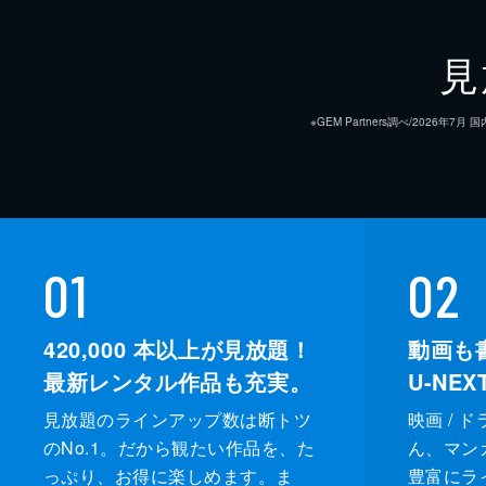
見
※GEM Partners調べ/20
01
02
420,000
本以上が見放題！
動画も
最新レンタル作品も充実。
U-NE
見放題のラインアップ数は断トツ
映画 / 
のNo.1。だから観たい作品を、た
ん、マンガ 
っぷり、お得に楽しめます。ま
豊富にラ