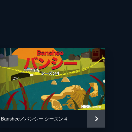
を
ら
が
る
。
Banshee／バンシー シーズン４