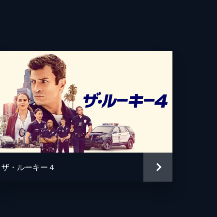
な
代の
は
ザ・ルーキー４