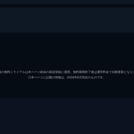
ス、キャリー、そしてバンシー保安官事務所の連中はFBI特
る。ラシーンはそれぞれが犯した罪にふさわしい罰を与えるこ
アントニー・スター
イワナ・ミルセヴィッチ
載の無料トライアルは本ページ経由の新規登録に適用。無料期間終了後は通常料金で自動更新となり
◎本ページに記載の情報は、2026年8月現在のものです。
ウルリク・トムセン
ャリーは新たな居を構えることを余儀なくされる。ジョージ・
首長としての力量を問われたアレックスは、失った金を取り戻
フランキー・フェイソン
フーン・リー
ルス・ブラックウェル
ッキングな殺害事件が、キナホ族とアーミッシュとの間に亀裂