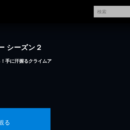
シー シーズン２
る！手に汗握るクライムア
観る