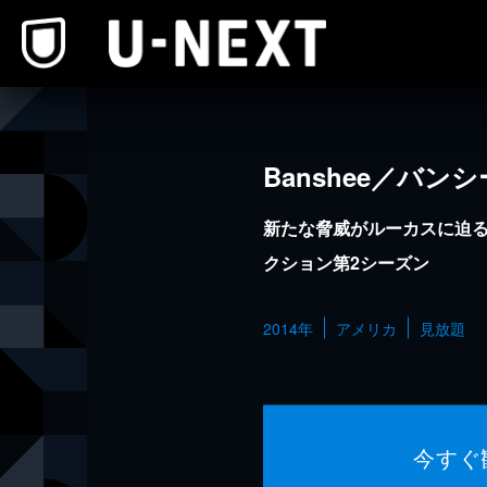
本文へスキップ
Banshee／バン
新たな脅威がルーカスに迫
クション第2シーズン
2014年
アメリカ
見放題
今すぐ