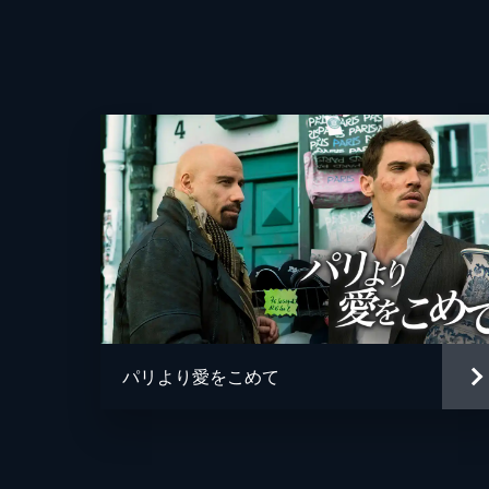
第9話 ホームカミング
ジョブはラビットとつながりのある牧
試練を迎える。バートンは裏切り者の
決戦に臨む。
49分
第10話 弾丸と涙
彼らを後戻りできないところまで追い
団結する。復讐に燃えるラビットと凶暴
60分
パリより愛をこめて