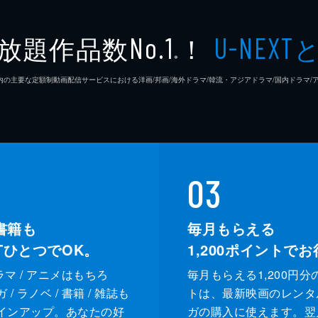
放題作品数
！
No.1
U-NEXT
※
26年7⽉ 国内の主要な定額制動画配信サービスにおける洋画/邦画/海外ドラマ/韓流・アジアドラマ/国内ドラ
03
書籍も
毎月もらえる
XTひとつでOK。
1,200
ポイントでお
ドラマ / アニメはもちろ
毎月もらえる1,200円分
/ ラノベ / 書籍 / 雑誌も
トは、最新映画のレンタ
インアップ。あなたの好
ガの購入に使えます。翌