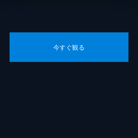
に襲いかかる。ルーカスはジェイソンと自分自身の命を救うた
ープウェル家では、ゴードンとディーヴァの生活は荒れる一方
今すぐ観る
ーカスは、ある計画を立てる。サヴォイで常連客やストリッパ
ちはシャープという男からエクスタシー製造ビジネスに関する
スはプロクターをしょっぴくが、犠牲も伴う結果に。シャープ
の復讐を画策。これにより、エメットの我慢は限界を超えてし