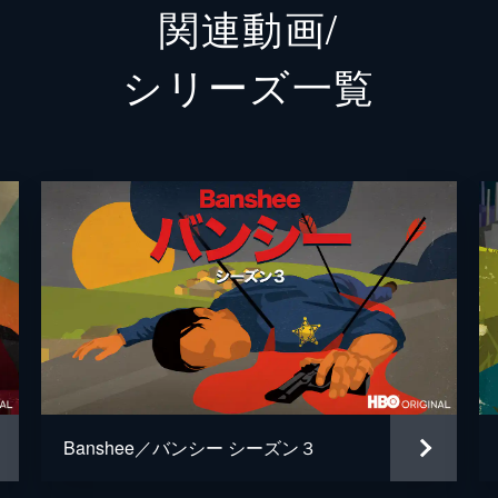
関連動画/
を迎える一方で、ルーカスは最も都合の悪い人物の突然の訪問
マット・セルヴィット
シリーズ⼀覧
デミトリアス・グロッセ
トリエスト・ケリー・デュン
ーの殺害とソロモン・ボウマンの失踪について何か知っている
ライアン・シェーン
。エメットとショバーンはチェイトンの護送中に予想外の問題
リリー・シモンズ
アンソニー・ルイヴィヴァー
、ルーカスは寄り道をし、2人で人生をやり直すことを検討す
ベン・クロス
にラビット投獄に失敗した事件を思い出し、苦悩を新たにする
Banshee／バンシー シーズン３