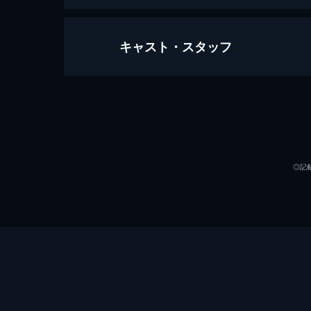
キャスト・スタッフ
第1話 雑魚
ラビットとの血の銃撃戦の後、ルーカ
査官、ジム・ラシーンの尋問を受け
に。
出演
50分
第2話 雷鳴の男
◎記
ディーヴァとゴードンに拒絶されたキ
ンターと部族会議のメンバーたちから
うと躍起になる。
57分
第3話 戦士の階級
アーミッシュの農場近くで起きたショ