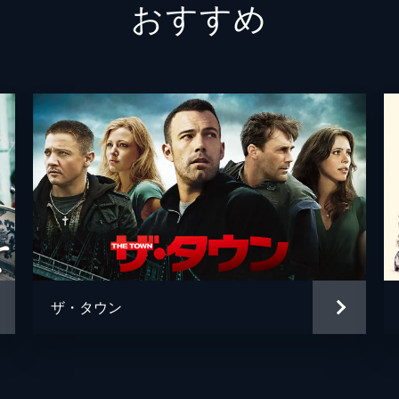
おすすめ
師を訪れるが、逆に痛い目に遭う。キャリーとゴードンは新た
1人を葬るが、もう1人は逃走。ルーカスとキャリーは一世一
詰めた過去の辛い思い出に勢いづけられ、ルーカスとキャリー
な彼の部下たちとの命を懸けた戦いに挑むことになり...。
ザ・タウン