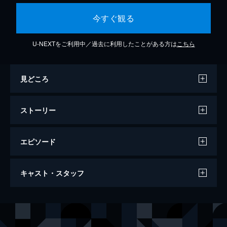
今すぐ観る
U-NEXTをご利用中／過去に利用したことがある方は
こちら
見どころ
ストーリー
エピソード
えいが うちの3姉妹
キャスト・スタッフ
15分
声の出演
フー
大谷育江
スー
かないみか