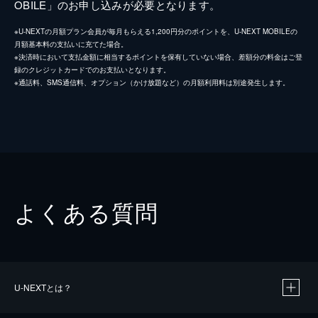
OBILE」のお申し込みが必要となります。
※U-NEXTの月額プラン会員が毎月もらえる1,200円分のポイントを、U-NEXT MOBILEの
月額基本料の支払いに充てた場合。
※決済時において支払金額に相当するポイントを保有していない場合、差額分の料金はご登
録のクレジットカードでのお支払いとなります。
※通話料、SMS通信料、オプション（かけ放題など）の月額利用料は別途発生します。
よくある質問
U-NEXTとは？