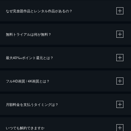
なぜ見放題作品とレンタル作品があるの？
無料トライアルは何が無料？
※
最大40%
ポイント還元とは？
※
※
作品によって必要なポイントが異なります。
フルHD画質 / 4K画質とは？
月額料金を支払うタイミングは？
※
40％ポイント還元の対象は、クレジットカード決済による作品の購入 / レンタルです。
※
iOSアプリのUコイン決済による作品の購入 / レンタルは、20％のポイント還元です。
※
還元の対象外となる決済方法や商品があります。くわしくは
こちら
をご確認ください。
いつでも解約できますか