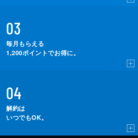
03
毎月もらえる
1,200
ポイントでお得に。
04
解約は
いつでもOK。