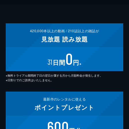
420,000
本以上の動画 /
210
誌以上の雑誌が
見放題
読み放題
0
31
日間
円
※
※無料トライアル期間終了日の翌日が属する月から月額料金が発生します。
※日割りでのご請求はいたしません。
最新作の
レンタルに使える
ポイント
プレゼント
600