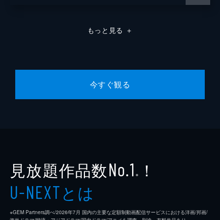
もっと見る
＋
今すぐ観る
見放題作品数
！
No.1
※
とは
U-NEXT
※GEM Partners調べ/2026年7⽉ 国内の主要な定額制動画配信サービスにおける洋画/邦画/
海外ドラマ/韓流・アジアドラマ/国内ドラマ/アニメを調査。別途、有料作品あり。