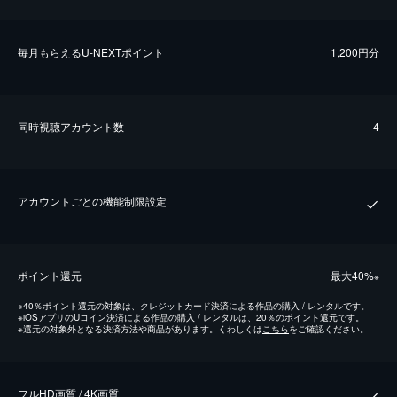
毎⽉もらえるU-NEXTポイント
1,200円分
同時視聴アカウント数
4
アカウントごとの機能制限設定
ポイント還元
最⼤40%
※
※
40％ポイント還元の対象は、クレジットカード決済による作品の購入 / レンタルです。
※
iOSアプリのUコイン決済による作品の購入 / レンタルは、20％のポイント還元です。
※
還元の対象外となる決済方法や商品があります。くわしくは
こちら
をご確認ください。
フルHD画質 / 4K画質