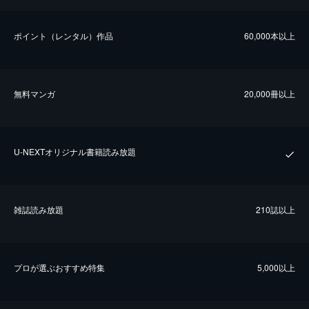
ポイント（レンタル）作品
60,000本以上
無料マンガ
20,000冊以上
U-NEXTオリジナル書籍読み放題
雑誌読み放題
210誌以上
プロが選ぶおすすめ特集
5,000以上