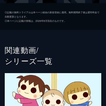
チー
川田妙子
◎記載の無料トライアルは本ページ経由の新規登録に適用。無料期間終了後は通常料金で
自動更新となります。
監督
大宮一仁
◎本ページに記載の情報は、2026年8月現在のものです。
原作
松本ぷりっつ
関連動画/
シリーズ⼀覧