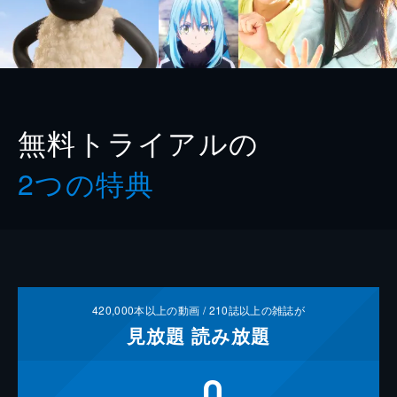
無料トライアルの
2つの特典
420,000
本以上の動画 /
210
誌以上の雑誌が
見放題
読み放題
0