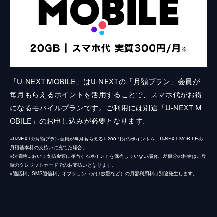
「U-NEXT MOBILE」はU-NEXTの「月額プラン」会員が
毎月もらえるポイントを活用することで、スマホ代がお得
になるモバイルプランです。ご利用には別途「U-NEXT M
OBILE」のお申し込みが必要となります。
※U-NEXTの月額プラン会員が毎月もらえる1,200円分のポイントを、U-NEXT MOBILEの
月額基本料の支払いに充てた場合。
※決済時において支払金額に相当するポイントを保有していない場合、差額分の料金はご登
録のクレジットカードでのお支払いとなります。
※通話料、SMS通信料、オプション（かけ放題など）の月額利用料は別途発生します。