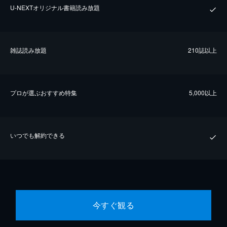
U-NEXTオリジナル書籍読み放題
雑誌読み放題
210誌以上
プロが選ぶおすすめ特集
5,000以上
いつでも解約できる
今すぐ観る