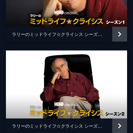
の件で悲惨な目に遭い、ラリーは左利きのよ
うに話す能力がないことを証明する。
30分
第5話 奇人変人の本
ラリーは今回もトラブルを巻き起こしてしま
ラリーのミッドライフ☆クライシス シーズン１
う。奇人変人の本に運転手の能力欠如が組み
あわさり、ラリーはテッドやジョンを含めた
追悼者からつまはじきにされてしまう。
29分
第6話 ラットドッグ
ラリーは病的なセックスの限界をテストし、
ロレッタとレオンの就職可能性は遅いトース
ターによって燃え尽きた。そしてラリーは、
害虫駆除業者と友達になるが、難聴の女性を
落胆させてしまう。
30分
第7話 ティヴォの男
壊れたテレビが原因で、ラリーとシェリルと
ラリーのミッドライフ☆クライシス シーズン２
の結婚は危機モードに突入する。シェリルが