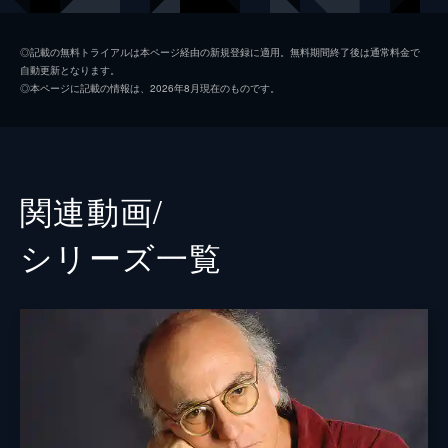
出て...。
30分
ジェフ・ガーリン
第2話 匿名ドナー
◎記載の無料トライアルは本ページ経由の新規登録に適用。無料期間終了後は通常料金で
自動更新となります。
デイビッド家とブラック家の人々は、新居に
スージー・エスマン
◎本ページに記載の情報は、2026年8月現在のものです。
引っ越した。ラリーはドライクリーニング規
監督
ラリー・チャールズ
則を書き換え、ジェフは自分の評判に傷がつ
けられたことを知り、ラリーは匿名でいられ
ロバート・Ｂ・ウィード
るテッドをうらやましく思う。
30分
デヴィッド・マンデル
関連動画/
第3話 記念式典
アレック・バーグ
追悼に関して、ラリーはスージーとリチャー
シリーズ⼀覧
ドと議論する。アイスクリーム屋と香水屋で
ブライアン・ゴードン
は「サンプル乱用者」に立ち向かい、そこで
花を傷めたとしてマーティ・ファンクハウザ
デヴィッド・スタインバーグ
ーに非難される。
ジェフ・シェイファー
30分
第4話 左利きの話
トム・クレイマー
ラリーは、リチャードの彼女・チャチャにオ
フィスのトイレ近くの仕事を任せたことを後
悔する。ウエーターは残飯持ち帰り用の容器