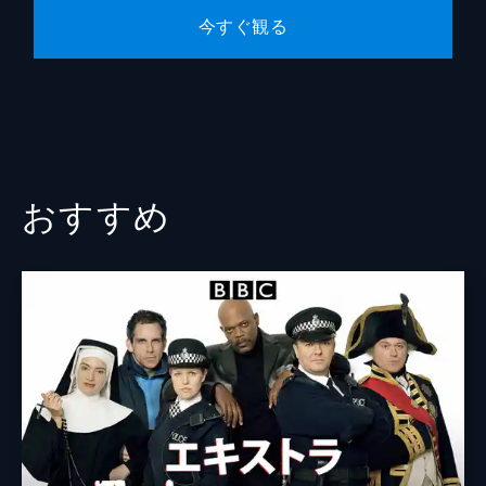
バの儀式によって、ラリーに最近の家庭内不
今すぐ観る
和の原因および、不名誉な噂を一掃する機会
が与えられる。
35分
おすすめ