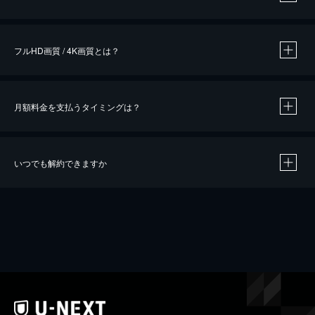
※
作品によって必要なポイントが異なります。
フルHD画質 / 4K画質とは？
月額料金を支払うタイミングは？
※
40％ポイント還元の対象は、クレジットカード決済による作品の購入 / レンタルです。
※
iOSアプリのUコイン決済による作品の購入 / レンタルは、20％のポイント還元です。
※
還元の対象外となる決済方法や商品があります。くわしくは
こちら
をご確認ください。
いつでも解約できますか
こちら