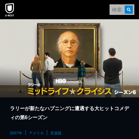
本文へスキップ
ラリーが新たなハプニングに遭遇する大ヒットコメデ
ィの第6シーズン
2007年
アメリカ
見放題