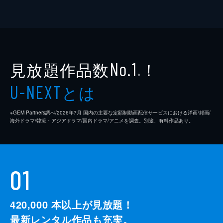
見放題作品数
！
No.1
※
とは
U-NEXT
※GEM Partners調べ/2026年7⽉ 国内の主要な定額制動画配信サービスにおける洋画/邦画/
海外ドラマ/韓流・アジアドラマ/国内ドラマ/アニメを調査。別途、有料作品あり。
01
420,000
本以上が見放題！
最新レンタル作品も充実。