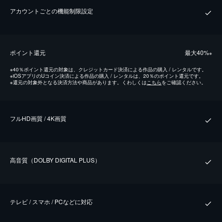
アカウントごとの機能制限設定
ポイント還元
最⼤40%
※
※
40％ポイント還元の対象は、クレジットカード決済による作品の購入 / レンタルです。
※
iOSアプリのUコイン決済による作品の購入 / レンタルは、20％のポイント還元です。
※
還元の対象外となる決済方法や商品があります。くわしくは
こちら
をご確認ください。
フルHD画質 / 4K画質
⾼⾳質（DOLBY DIGITAL PLUS）
テレビ / スマホ / PCなどに対応