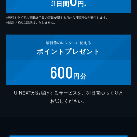
31
日間
円
※
※無料トライアル期間終了日の翌日が属する月から月額料金が発生します。
※日割りでのご請求はいたしません。
最新作の
レンタルに使える
ポイント
プレゼント
600
円分
U-NEXTがお届けするサービスを、31日間ゆっくりと
お試しください。