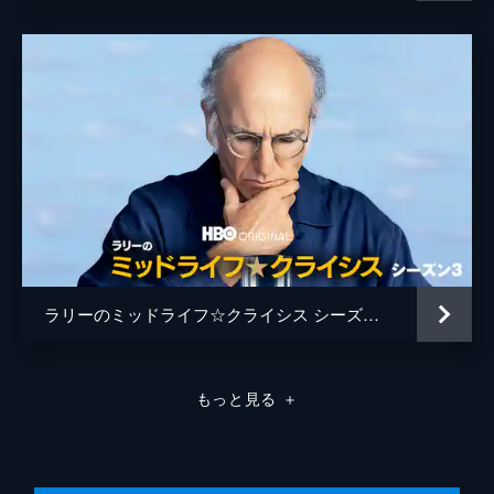
ラリーとの別れを宣言した結果、ラリーの友
人たちは誰の味方なのかが露わになり、分裂
する。
30分
第8話 「N」ワード
ラリーはレイおばさんに親切にしようとする
が、おばさんは気分を害してしまう。ジェフ
の入院によって、ラリーは新しい「いびき仕
事」の機会を得た。ラリーは、この好機を逃
すまいと奮闘する。
30分
第9話 セラピスト
ラリーはシェリルを取り戻すため、手の込ん
ラリーのミッドライフ☆クライシス シーズン３
だ計画を練る。シェリルのセラピストに取り
入ったラリーは、シェリルに好印象を与える
ために張り切りだす。
もっと見る
＋
30分
第10話 バート・ミツバ―
番組の黒子たちはやっと家に帰ることができ
ると知る。一方、間近に迫ったバート・ミツ