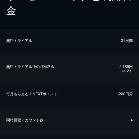
金
無料トライアル
31日間
無料トライアル後の⽉額料金
2,189円
（税込）
毎⽉もらえるU-NEXTポイント
1,200円分
同時視聴アカウント数
4