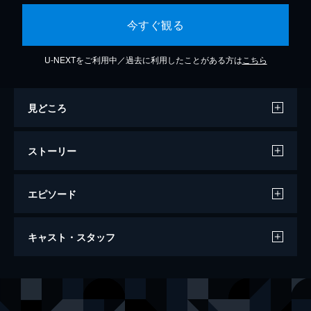
今すぐ観る
U-NEXTをご利用中／過去に利用したことがある方は
こちら
見どころ
ストーリー
エピソード
第1話 ブラックさん一家
キャスト・スタッフ
ハリケーンで家を失ったブラック一家を引き
取るよう、ラリーを説得するシェリル。ラリ
ーは、2度のパーティに欠席するための完璧
出演
ラリー・デヴィッド
な言い訳を思いつく。しかし、それが裏目に
シェリル・ハインズ