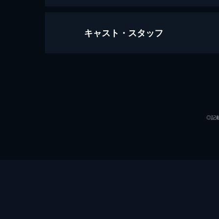
キャスト・スタッフ
第1話 ファンクハウザーのクレージ
ラリーは、病気のロレッタと早めに別
「心のないジェスチャー」は通じない
出演
30分
第2話 車内でのアダルトな関係
ロレッタを嫌がらせるため、名医のア
◎記
スの新しい関係をこじらせ、レオンと
利益を得る。
30分
監督
第3話 同窓会
ラリーは、サインフェルドの同窓会ス
ある個人的な反対理由を見つけなけれ