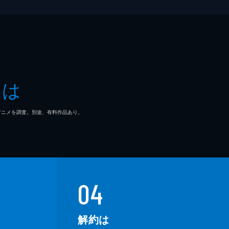
とは
マ/アニメを調査。別途、有料作品あり。
04
解約は