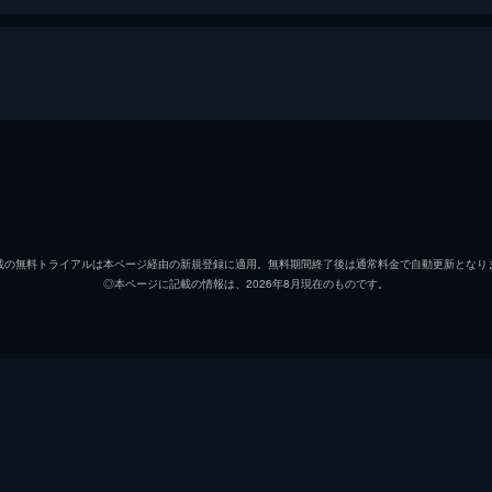
ー・シスター
れるための策を練る。そして、ファンクハウザー家の人間には
ことを思い知らされる。
ラリー・デヴィッド
シェリル・ハインズ
ドバイスに背くよう行動するラリー。その後、リチャード・ル
載の無料トライアルは本ページ経由の新規登録に適用。無料期間終了後は通常料金で自動更新となり
◎本ページに記載の情報は、2026年8月現在のものです。
ジェフ・ガーリン
うつ状態にあるその妻が不適切な行為をしたことにより、思わ
スージー・エスマン
ラリー・チャールズ
ペシャル番組を提案してきたジェフに反対する。だが、説得力
アレック・バーグ
ばならない。一方、ラリーはシェリルを取り戻そうと、ある画