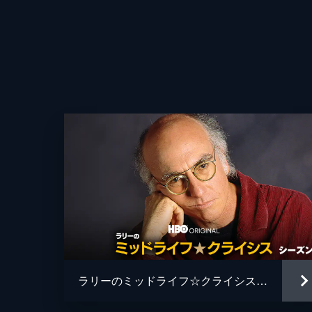
をする。
31分
第4話 ホットタオル
ラリーは、テッドとメアリーの結婚記
後、元彼女とデートしている時に仕返
とを悔やむ。
30分
第5話 デニスのハンディキャップ
ラリーは、ひょんなことから実際に障
ー・オドネルが、ラリーを打ち負かす
29分
第6話 ベアミドリフファッション
ラリーのミッドライフ☆クライシス シーズン１
ラリーとジェリー・サインフェルドは