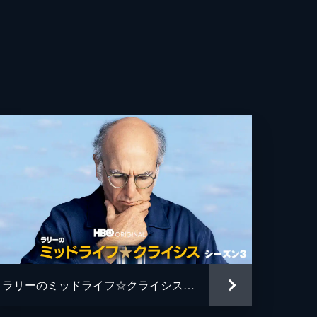
の
こ
ジ
ラリーのミッドライフ☆クライシス シーズン３
て