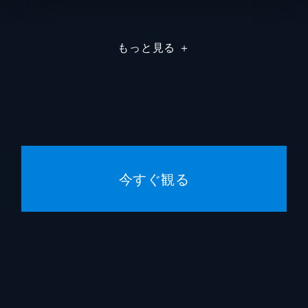
ーの実生活体験を同窓会ショーに組み入れることを考える。
もっと見る
＋
は2度も不運に見舞われる。誤ってカントリークラブの会員を
ブのマスコットを殺してしまったのだ。痕跡を消すことを余儀
今すぐ観る
の中の女性らしさを発見する。ジェフのクライアントは、「サ
共有する地元警察官の役を、シェリルと競うことになった。
ある9歳の子供が送ってきたEメールにいら立つ。一方、レオ