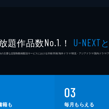
放題作品数
！
No.1
U-NEXT
※
26年7⽉ 国内の主要な定額制動画配信サービスにおける洋画/邦画/海外ドラマ/韓流・アジアドラマ/国内ドラ
03
書籍も
毎月もらえる