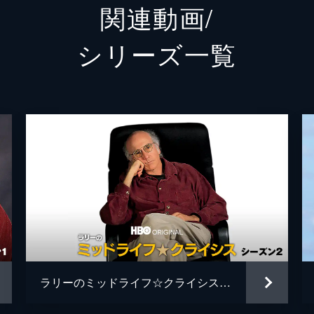
関連動画/
ジェフ・シェイファー
シリーズ⼀覧
デヴィッド・マンデル
念パーティでクリスチャン・スレーターの秘密をバラすが、そ
ブライアン・ゴードン
しを食らう。ラリーのドクターは、電話番号をラリーに教えた
デヴィッド・スタインバーグ
害を持たずに障害者を装うことの利点を見つけた。一方、ロー
ことができるという噂に反論する方法を探す。
ラリーのミッドライフ☆クライシス シーズン２
、ベアミドリフファッションを身に着けたアシスタントと泣い