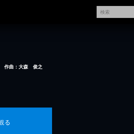
） 作曲：大森 俊之
観る