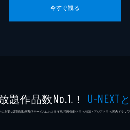
今すぐ観る
放題作品数
！
No.1
U-NEXT
※
26年7⽉ 国内の主要な定額制動画配信サービスにおける洋画/邦画/海外ドラマ/韓流・アジアドラマ/国内ドラ