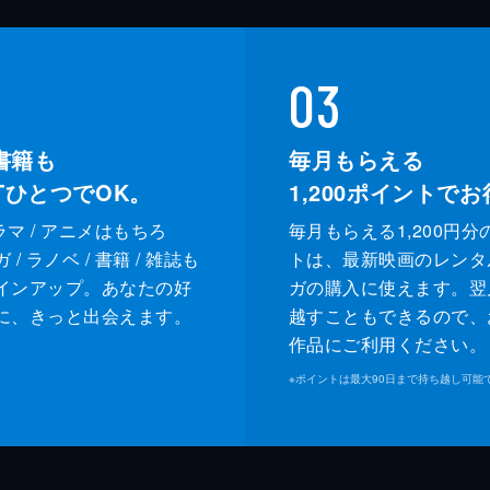
03
書籍も
毎月もらえる
XTひとつでOK。
1,200
ポイントでお
ドラマ / アニメはもちろ
毎月もらえる1,200円分
/ ラノベ / 書籍 / 雑誌も
トは、最新映画のレンタ
インアップ。あなたの好
ガの購入に使えます。翌
に、きっと出会えます。
越すこともできるので、
作品にご利用ください。
※
ポイントは最大90日まで持ち越し可能