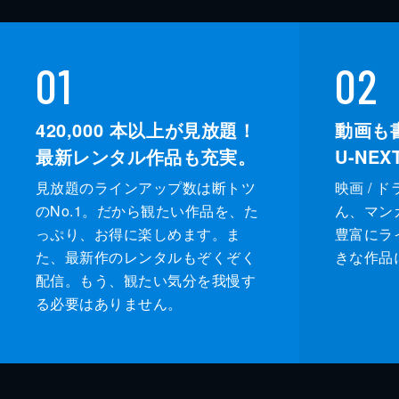
01
02
420,000
本以上が見放題！
動画も
最新レンタル作品も充実。
U-NE
見放題のラインアップ数は断トツ
映画 / 
のNo.1。だから観たい作品を、た
ん、マンガ 
っぷり、お得に楽しめます。ま
豊富にラ
た、最新作のレンタルもぞくぞく
きな作品
配信。もう、観たい気分を我慢す
る必要はありません。