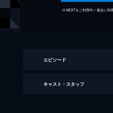
U-NEXTをご利用中／過去に
エピソード
キャスト・スタッフ
魂のルフラン
5分
出演