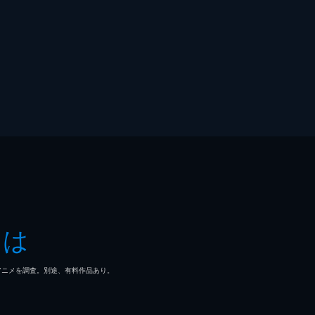
とは
マ/アニメを調査。別途、有料作品あり。