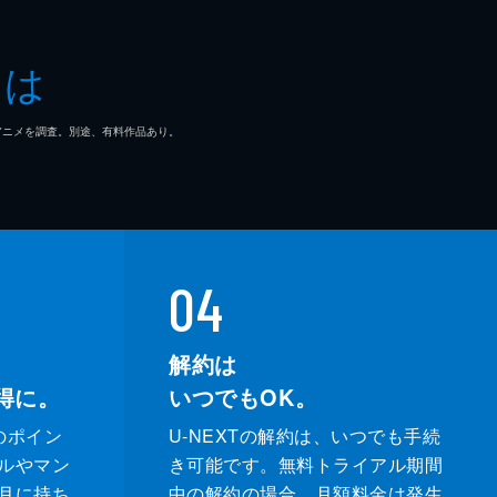
とは
マ/アニメを調査。別途、有料作品あり。
04
解約は
得に。
いつでもOK。
のポイン
U-NEXTの解約は、いつでも手続
ルやマン
き可能です。無料トライアル期間
月に持ち
中の解約の場合、月額料金は発生