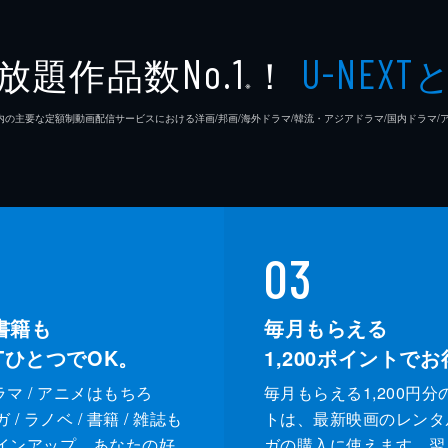
放題作品数
！
No.1
U-NEXT
※
26年7⽉ 国内の主要な定額制動画配信サービスにおける洋画/邦画/海外ドラマ/韓流・アジアドラマ/国内ドラ
03
書籍も
毎月もらえる
XTひとつでOK。
1,200
ポイントでお
ドラマ / アニメはもちろ
毎月もらえる1,200円分
/ ラノベ / 書籍 / 雑誌も
トは、最新映画のレンタ
インアップ。あなたの好
ガの購入に使えます。翌