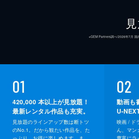
見
※GEM Partners調べ/20
01
02
420,000
本以上が見放題！
動画も
最新レンタル作品も充実。
U-NE
見放題のラインアップ数は断トツ
映画 / 
のNo.1。だから観たい作品を、た
ん、マンガ 
っぷり、お得に楽しめます。ま
豊富にラ