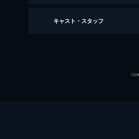
キャスト・スタッフ
ヒット・アンド・ラン 地獄への罠
93分
出演
◎記
監督