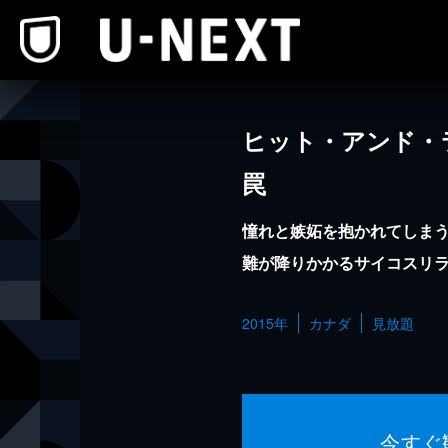
本文へスキップ
ヒット・アンド・
罠
憧れと嫉妬を抱かれてしま
難が降りかかるサイコスリ
2015年
カナダ
見放題
今すぐ