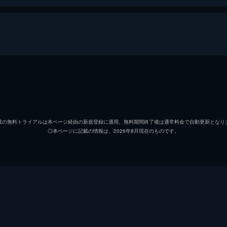
ジョシー・デイヴィス
キャロライン・ケイヴ
載の無料トライアルは本ページ経由の新規登録に適用。無料期間終了後は通常料金で自動更新となり
◎本ページに記載の情報は、2026年8月現在のものです。
マーク・メナード
セバスチャン・スペンス
ルキヤ・バーナード
ジョージ・アーシュベイマー