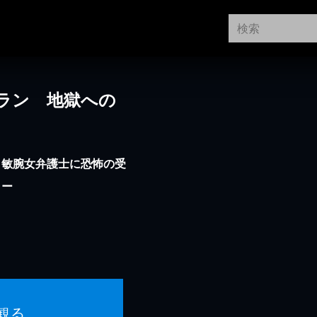
ラン 地獄への
う敏腕女弁護士に恐怖の受
ラー
観る