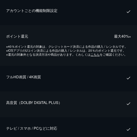
アカウントごとの機能制限設定
ポイント還元
最⼤40%
※
※
40％ポイント還元の対象は、クレジットカード決済による作品の購入 / レンタルです。
※
iOSアプリのUコイン決済による作品の購入 / レンタルは、20％のポイント還元です。
※
還元の対象外となる決済方法や商品があります。くわしくは
こちら
をご確認ください。
フルHD画質 / 4K画質
⾼⾳質（DOLBY DIGITAL PLUS）
テレビ / スマホ / PCなどに対応