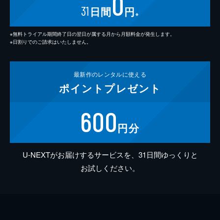
0
31
日間
円
※
※無料トライアル期間終了日の翌日が属する月から月額料金が発生します。
※日割りでのご請求はいたしません。
最新作の
レンタルに使える
ポイント
プレゼント
600
円分
U-NEXTがお届けするサービスを、31日間ゆっくりと
お試しください。