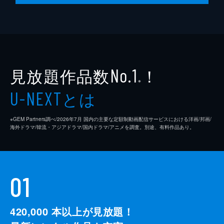
見放題作品数
！
No.1
※
とは
U-NEXT
※GEM Partners調べ/2026年7⽉ 国内の主要な定額制動画配信サービスにおける洋画/邦画/
海外ドラマ/韓流・アジアドラマ/国内ドラマ/アニメを調査。別途、有料作品あり。
01
420,000
本以上が見放題！