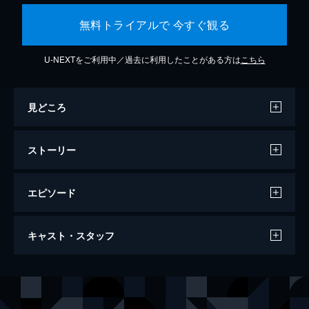
無料トライアルで 今すぐ観る
U-NEXTをご利用中／過去に利用したことがある方は
こちら
見どころ
ストーリー
エピソード
エブリシング・エブリウェア・オール・ア
キャスト・スタッフ
ット・ワンス
140分
出演
エヴリン・ワン
ミシェル・ヨー
ジョイ・ワン／ジョブ・トゥパキ
ステファニー・スー