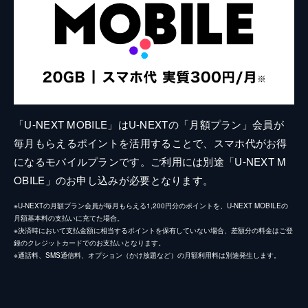
「U-NEXT MOBILE」はU-NEXTの「月額プラン」会員が
毎月もらえるポイントを活用することで、スマホ代がお得
になるモバイルプランです。ご利用には別途「U-NEXT M
OBILE」のお申し込みが必要となります。
※U-NEXTの月額プラン会員が毎月もらえる1,200円分のポイントを、U-NEXT MOBILEの
月額基本料の支払いに充てた場合。
※決済時において支払金額に相当するポイントを保有していない場合、差額分の料金はご登
録のクレジットカードでのお支払いとなります。
※通話料、SMS通信料、オプション（かけ放題など）の月額利用料は別途発生します。