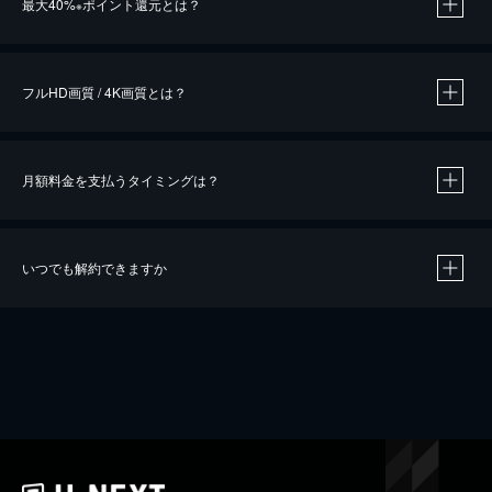
最大40%
ポイント還元とは？
※
※
作品によって必要なポイントが異なります。
フルHD画質 / 4K画質とは？
月額料金を支払うタイミングは？
※
40％ポイント還元の対象は、クレジットカード決済による作品の購入 / レンタルです。
※
iOSアプリのUコイン決済による作品の購入 / レンタルは、20％のポイント還元です。
※
還元の対象外となる決済方法や商品があります。くわしくは
こちら
をご確認ください。
いつでも解約できますか
こちら