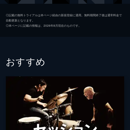
ウェイモンド・ワン
キー・ホイ・クァン
◎記載の無料トライアルは本ページ経由の新規登録に適用。無料期間終了後は通常料金で
自動更新となります。
ゴンゴン
ジェームズ・ホン
◎本ページに記載の情報は、2026年8月現在のものです。
ディアドラ・ボーベアドラ
ジェイミー・リー・カーティス
ベッキー・スリガー
タリー・メデル
ビッグ・ノーズ
ジェニー・スレイト
おすすめ
チャド
ハリー・シャム・Ｊｒ
ビフ・ウィフ
スニータ・マニ
アーロン・ラザール
オードリー・ヴァシレフスキ
ピーター・バニファズ