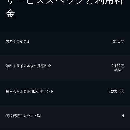
金
無料トライアル
31日間
無料トライアル後の⽉額料金
2,189円
（税込）
毎⽉もらえるU-NEXTポイント
1,200円分
同時視聴アカウント数
4