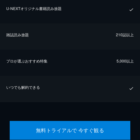
U-NEXTオリジナル書籍読み放題
雑誌読み放題
210誌以上
プロが選ぶおすすめ特集
5,000以上
いつでも解約できる
無料トライアルで 今すぐ観る