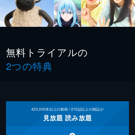
無料トライアルの
2つの特典
420,000
本以上の動画 /
210
誌以上の雑誌が
見放題
読み放題