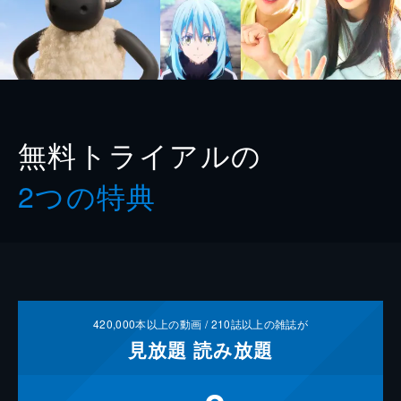
無料トライアルの
2つの特典
420,000
本以上の動画 /
210
誌以上の雑誌が
見放題
読み放題