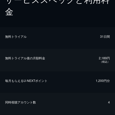
金
無料トライアル
31日間
無料トライアル後の⽉額料金
2,189円
（税込）
毎⽉もらえるU-NEXTポイント
1,200円分
同時視聴アカウント数
4