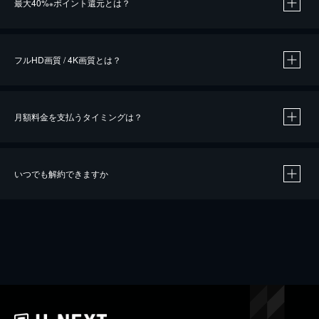
最大40%
ポイント還元とは？
※
※
作品によって必要なポイントが異なります。
フルHD画質 / 4K画質とは？
月額料金を支払うタイミングは？
※
40％ポイント還元の対象は、クレジットカード決済による作品の購入 / レンタルです。
※
iOSアプリのUコイン決済による作品の購入 / レンタルは、20％のポイント還元です。
※
還元の対象外となる決済方法や商品があります。くわしくは
こちら
をご確認ください。
いつでも解約できますか
こちら