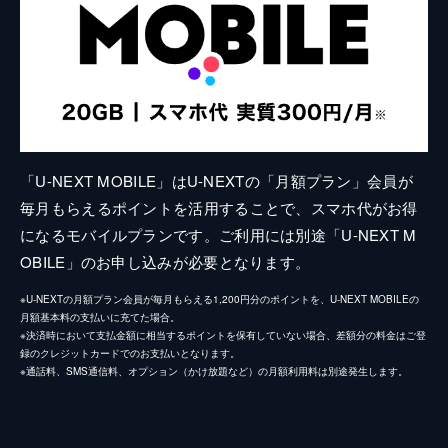
「U-NEXT MOBILE」はU-NEXTの「月額プラン」会員が
毎月もらえるポイントを活用することで、スマホ代がお得
になるモバイルプランです。ご利用には別途「U-NEXT M
OBILE」のお申し込みが必要となります。
※U-NEXTの月額プラン会員が毎月もらえる1,200円分のポイントを、U-NEXT MOBILEの
月額基本料の支払いに充てた場合。
※決済時において支払金額に相当するポイントを保有していない場合、差額分の料金はご登
録のクレジットカードでのお支払いとなります。
※通話料、SMS通信料、オプション（かけ放題など）の月額利用料は別途発生します。