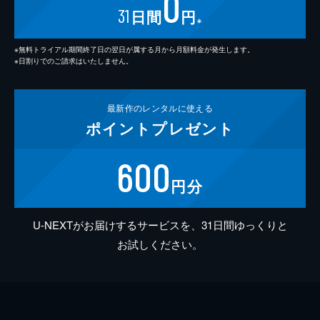
0
31
日間
円
※
※無料トライアル期間終了日の翌日が属する月から月額料金が発生します。
※日割りでのご請求はいたしません。
最新作の
レンタルに使える
ポイント
プレゼント
600
円分
U-NEXTがお届けするサービスを、31日間ゆっくりと
お試しください。