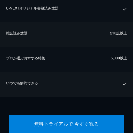
U-NEXTオリジナル書籍読み放題
雑誌読み放題
210誌以上
プロが選ぶおすすめ特集
5,000以上
いつでも解約できる
無料トライアルで 今すぐ観る