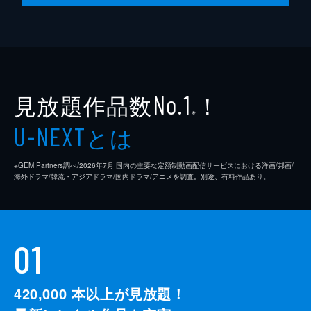
見放題作品数
！
No.1
※
とは
U-NEXT
※GEM Partners調べ/2026年7⽉ 国内の主要な定額制動画配信サービスにおける洋画/邦画/
海外ドラマ/韓流・アジアドラマ/国内ドラマ/アニメを調査。別途、有料作品あり。
01
420,000
本以上が見放題！