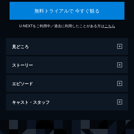
無料トライアルで 今すぐ観る
U-NEXTをご利用中／過去に利用したことがある方は
こちら
見どころ
ストーリー
エピソード
エブリシング・エブリウェア・オール・ア
キャスト・スタッフ
ット・ワンス
140分
出演
エヴリン・ワン
ミシェル・ヨー
ジョイ・ワン／ジョブ・トゥパキ
ステファニー・スー