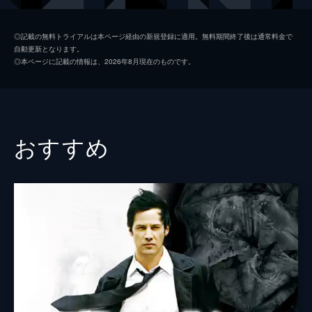
ウェイモンド・ワン
キー・ホイ・クァン
◎記載の無料トライアルは本ページ経由の新規登録に適用。無料期間終了後は通常料金で
自動更新となります。
ゴンゴン
ジェームズ・ホン
◎本ページに記載の情報は、2026年8月現在のものです。
ディアドラ・ボーベアドラ
ジェイミー・リー・カーティス
ベッキー・スリガー
タリー・メデル
ビッグ・ノーズ
ジェニー・スレイト
おすすめ
チャド
ハリー・シャム・Ｊｒ
ビフ・ウィフ
スニータ・マニ
アーロン・ラザール
オードリー・ヴァシレフスキ
ピーター・バニファズ