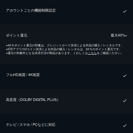
アカウントごとの機能制限設定
ポイント還元
最⼤40%
※
※
40％ポイント還元の対象は、クレジットカード決済による作品の購入 / レンタルです。
※
iOSアプリのUコイン決済による作品の購入 / レンタルは、20％のポイント還元です。
※
還元の対象外となる決済方法や商品があります。くわしくは
こちら
をご確認ください。
フルHD画質 / 4K画質
⾼⾳質（DOLBY DIGITAL PLUS）
テレビ / スマホ / PCなどに対応