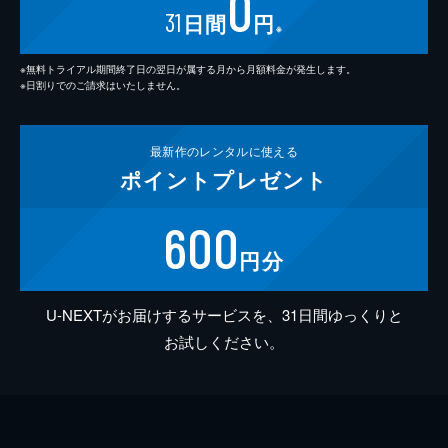
0
31
日間
円
※
※無料トライアル期間終了日の翌日が属する月から月額料金が発生します。
※日割りでのご請求はいたしません。
最新作の
レンタルに使える
ポイント
プレゼント
600
円分
U-NEXTがお届けするサービスを、31日間ゆっくりと
お試しください。