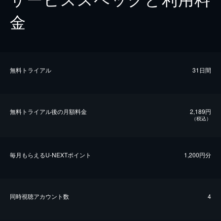
金
無料トライアル
31日間
無料トライアル後の⽉額料金
2,189円
（税込）
毎⽉もらえるU-NEXTポイント
1,200円分
同時視聴アカウント数
4