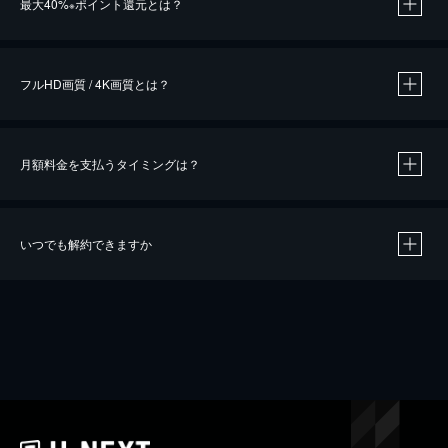
最大40%
ポイント還元とは？
※
※
作品によって必要なポイントが異なります。
フルHD画質 / 4K画質とは？
月額料金を支払うタイミングは？
※
40％ポイント還元の対象は、クレジットカード決済による作品の購入 / レンタルです。
※
iOSアプリのUコイン決済による作品の購入 / レンタルは、20％のポイント還元です。
※
還元の対象外となる決済方法や商品があります。くわしくは
こちら
をご確認ください。
いつでも解約できますか
こちら