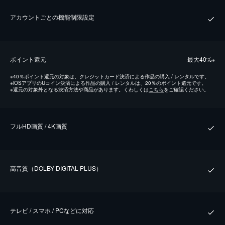
アカウントごとの機能制限設定
ポイント還元
最⼤40%
※
※
40％ポイント還元の対象は、クレジットカード決済による作品の購入 / レンタルです。
※
iOSアプリのUコイン決済による作品の購入 / レンタルは、20％のポイント還元です。
※
還元の対象外となる決済方法や商品があります。くわしくは
こちら
をご確認ください。
フルHD画質 / 4K画質
⾼⾳質（DOLBY DIGITAL PLUS）
テレビ / スマホ / PCなどに対応