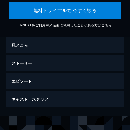
無料トライアルで 今すぐ観る
U-NEXTをご利用中／過去に利用したことがある方は
こちら
見どころ
ストーリー
エピソード
エブリシング・エブリウェア・オール・ア
キャスト・スタッフ
ット・ワンス
140分
出演
エヴリン・ワン
ミシェル・ヨー
ジョイ・ワン／ジョブ・トゥパキ
ステファニー・スー