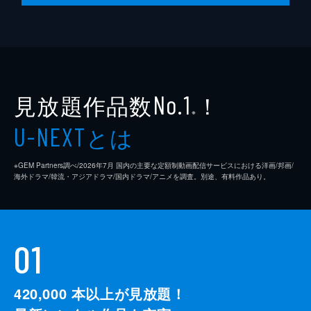
見放題作品数
！
No.1
※
とは
U-NEXT
※GEM Partners調べ/2026年7⽉ 国内の主要な定額制動画配信サービスにおける洋画/邦画/
海外ドラマ/韓流・アジアドラマ/国内ドラマ/アニメを調査。別途、有料作品あり。
01
420,000
本以上が見放題！