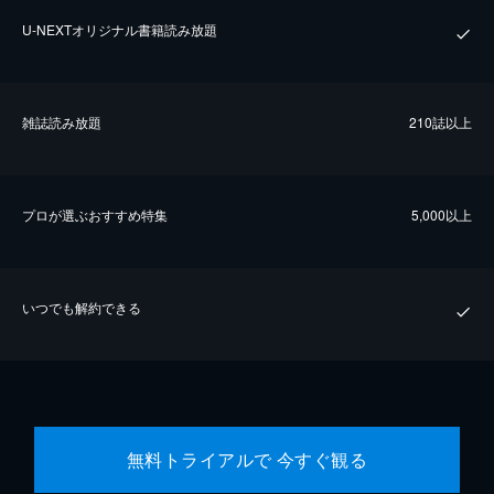
U-NEXTオリジナル書籍読み放題
雑誌読み放題
210誌以上
プロが選ぶおすすめ特集
5,000以上
いつでも解約できる
無料トライアルで 今すぐ観る