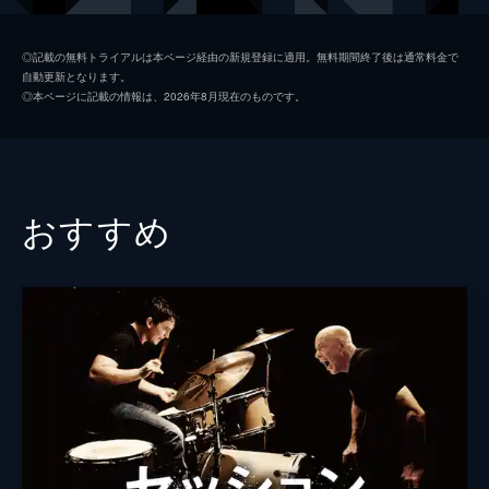
ウェイモンド・ワン
キー・ホイ・クァン
◎記載の無料トライアルは本ページ経由の新規登録に適用。無料期間終了後は通常料金で
自動更新となります。
ゴンゴン
ジェームズ・ホン
◎本ページに記載の情報は、2026年8月現在のものです。
ディアドラ・ボーベアドラ
ジェイミー・リー・カーティス
ベッキー・スリガー
タリー・メデル
ビッグ・ノーズ
ジェニー・スレイト
おすすめ
チャド
ハリー・シャム・Ｊｒ
ビフ・ウィフ
スニータ・マニ
アーロン・ラザール
オードリー・ヴァシレフスキ
ピーター・バニファズ