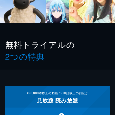
無料トライアルの
2つの特典
420,000
本以上の動画 /
210
誌以上の雑誌が
見放題
読み放題