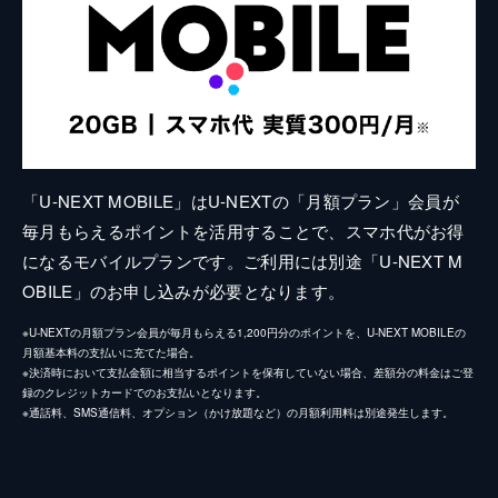
「U-NEXT MOBILE」はU-NEXTの「月額プラン」会員が
毎月もらえるポイントを活用することで、スマホ代がお得
になるモバイルプランです。ご利用には別途「U-NEXT M
OBILE」のお申し込みが必要となります。
※U-NEXTの月額プラン会員が毎月もらえる1,200円分のポイントを、U-NEXT MOBILEの
月額基本料の支払いに充てた場合。
※決済時において支払金額に相当するポイントを保有していない場合、差額分の料金はご登
録のクレジットカードでのお支払いとなります。
※通話料、SMS通信料、オプション（かけ放題など）の月額利用料は別途発生します。