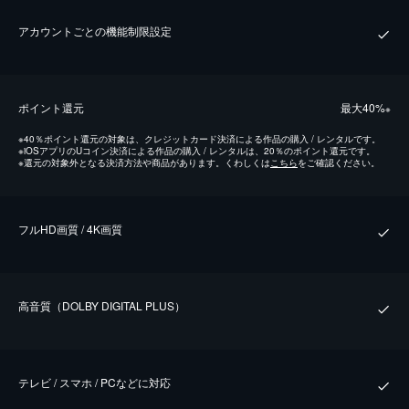
アカウントごとの機能制限設定
ポイント還元
最⼤40%
※
※
40％ポイント還元の対象は、クレジットカード決済による作品の購入 / レンタルです。
※
iOSアプリのUコイン決済による作品の購入 / レンタルは、20％のポイント還元です。
※
還元の対象外となる決済方法や商品があります。くわしくは
こちら
をご確認ください。
フルHD画質 / 4K画質
⾼⾳質（DOLBY DIGITAL PLUS）
テレビ / スマホ / PCなどに対応