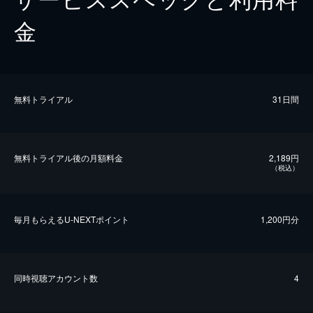
金
無料トライアル
31日間
無料トライアル後の⽉額料金
2,189円
（税込）
毎⽉もらえるU-NEXTポイント
1,200円分
同時視聴アカウント数
4