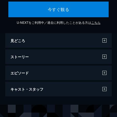
今すぐ観る
U-NEXTをご利用中／過去に利用したことがある方は
こちら
見どころ
ストーリー
エピソード
窓辺にて
キャスト・スタッフ
143分
出演
市川茂巳
稲垣吾郎
市川紗衣
中村ゆり