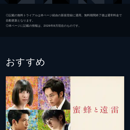
久保留亜
玉城ティナ
◎記載の無料トライアルは本ページ経由の新規登録に適用。無料期間終了後は通常料金で
自動更新となります。
有坂正嗣
若葉竜也
◎本ページに記載の情報は、2026年8月現在のものです。
有坂ゆきの
志田未来
水木優二
倉悠貴
藤沢なつ
穂志もえか
おすすめ
荒川円
佐々木詩音
大河内健太郎
中尾有伽
内堀太郎
吉田亮
岡部成司