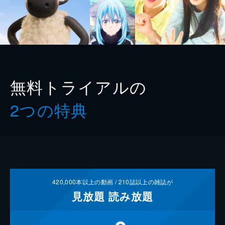
無料トライアルの
2つの特典
420,000
本以上の動画 /
210
誌以上の雑誌が
見放題
読み放題