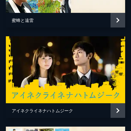
安田茉央
木村知貴
蜜蜂と遠雷
竹内心
細川佳央
松本紗瑛
詩野
カワナベ
斉藤陽一郎
三輪ハル
松金よね子
監督
今泉力哉
脚本
今泉力哉
アイネクライネナハトムジーク
音楽
池永正二
製作
和田佳恵