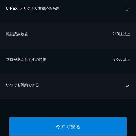
U-NEXTオリジナル書籍読み放題
雑誌読み放題
210誌以上
プロが選ぶおすすめ特集
5,000以上
いつでも解約できる
今すぐ観る