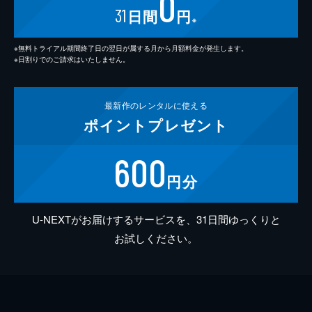
0
31
日間
円
※
※無料トライアル期間終了日の翌日が属する月から月額料金が発生します。
※日割りでのご請求はいたしません。
最新作の
レンタルに使える
ポイント
プレゼント
600
円分
U-NEXTがお届けするサービスを、31日間ゆっくりと
お試しください。