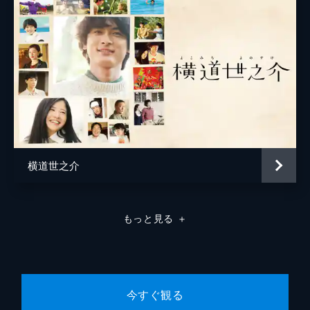
飯島三智
太田和宏
横道世之介
もっと見る
＋
今すぐ観る