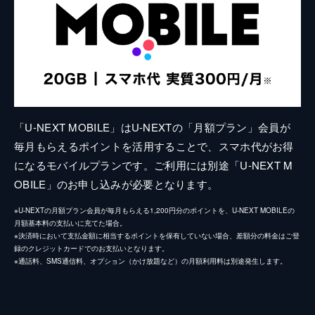
「U-NEXT MOBILE」はU-NEXTの「月額プラン」会員が
毎月もらえるポイントを活用することで、スマホ代がお得
になるモバイルプランです。ご利用には別途「U-NEXT M
OBILE」のお申し込みが必要となります。
※U-NEXTの月額プラン会員が毎月もらえる1,200円分のポイントを、U-NEXT MOBILEの
月額基本料の支払いに充てた場合。
※決済時において支払金額に相当するポイントを保有していない場合、差額分の料金はご登
録のクレジットカードでのお支払いとなります。
※通話料、SMS通信料、オプション（かけ放題など）の月額利用料は別途発生します。