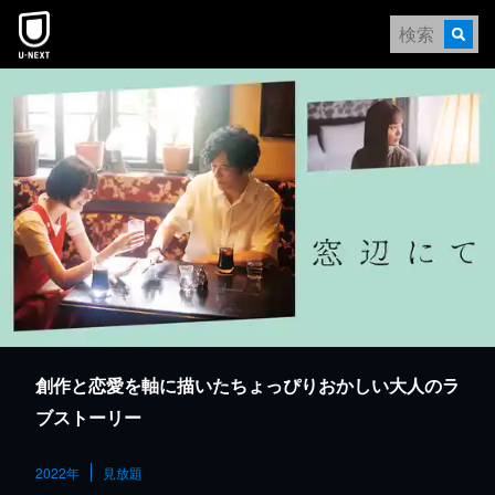
本文へスキップ
創作と恋愛を軸に描いたちょっぴりおかしい大人のラ
ブストーリー
2022年
見放題