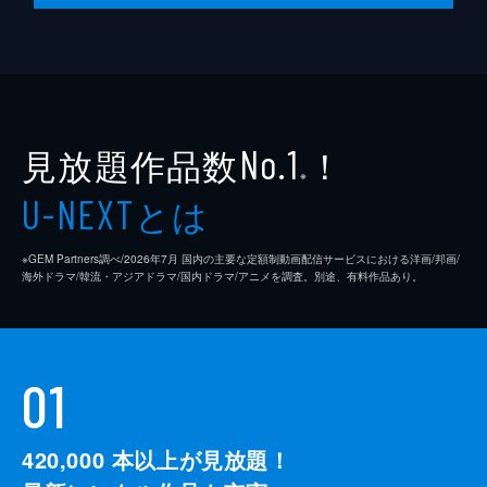
見放題作品数
！
No.1
※
とは
U-NEXT
※GEM Partners調べ/2026年7⽉ 国内の主要な定額制動画配信サービスにおける洋画/邦画/
海外ドラマ/韓流・アジアドラマ/国内ドラマ/アニメを調査。別途、有料作品あり。
01
420,000
本以上が見放題！