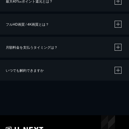
最大40%
ポイント還元とは？
※
※
作品によって必要なポイントが異なります。
フルHD画質 / 4K画質とは？
月額料金を支払うタイミングは？
※
40％ポイント還元の対象は、クレジットカード決済による作品の購入 / レンタルです。
※
iOSアプリのUコイン決済による作品の購入 / レンタルは、20％のポイント還元です。
※
還元の対象外となる決済方法や商品があります。くわしくは
こちら
をご確認ください。
いつでも解約できますか
こちら