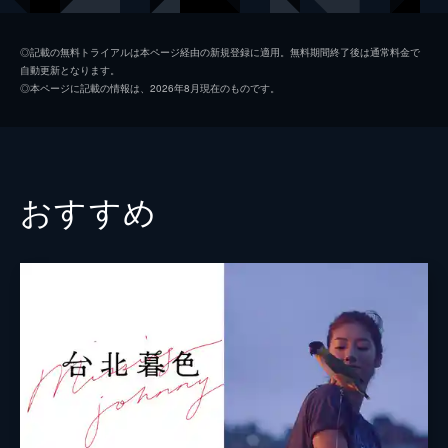
俳優
キ・ジュボン
◎記載の無料トライアルは本ページ経由の新規登録に適用。無料期間終了後は通常料金で
自動更新となります。
ジュウォンの母
ソ・ヨンファ
◎本ページに記載の情報は、2026年8月現在のものです。
画家
キム・ミニ
キム・ヨンホ
イェ・ジウォン
おすすめ
チョ・ユニ
ハ・ソングク
監督
ホン・サンス
脚本
ホン・サンス
音楽
ホン・サンス