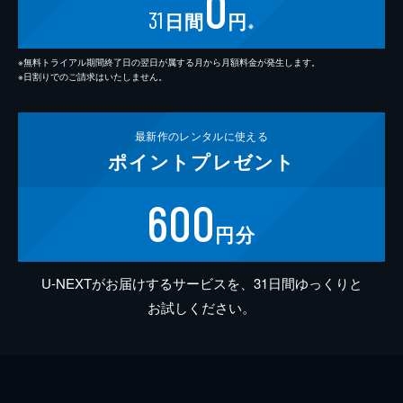
0
31
日間
円
※
※無料トライアル期間終了日の翌日が属する月から月額料金が発生します。
※日割りでのご請求はいたしません。
最新作の
レンタルに使える
ポイント
プレゼント
600
円分
U-NEXTがお届けするサービスを、31日間ゆっくりと
お試しください。