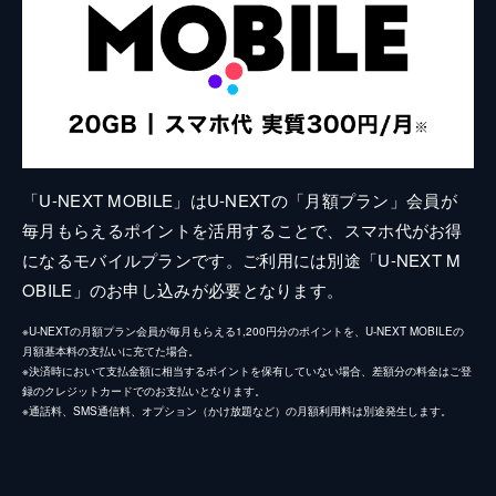
「U-NEXT MOBILE」はU-NEXTの「月額プラン」会員が
毎月もらえるポイントを活用することで、スマホ代がお得
になるモバイルプランです。ご利用には別途「U-NEXT M
OBILE」のお申し込みが必要となります。
※U-NEXTの月額プラン会員が毎月もらえる1,200円分のポイントを、U-NEXT MOBILEの
月額基本料の支払いに充てた場合。
※決済時において支払金額に相当するポイントを保有していない場合、差額分の料金はご登
録のクレジットカードでのお支払いとなります。
※通話料、SMS通信料、オプション（かけ放題など）の月額利用料は別途発生します。