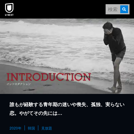
本文へスキップ
誰もが経験する青年期の迷いや喪失、孤独、実らない
恋。やがてその先には…
2020年
韓国
見放題