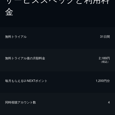
金
無料トライアル
31日間
無料トライアル後の⽉額料金
2,189円
（税込）
毎⽉もらえるU-NEXTポイント
1,200円分
同時視聴アカウント数
4