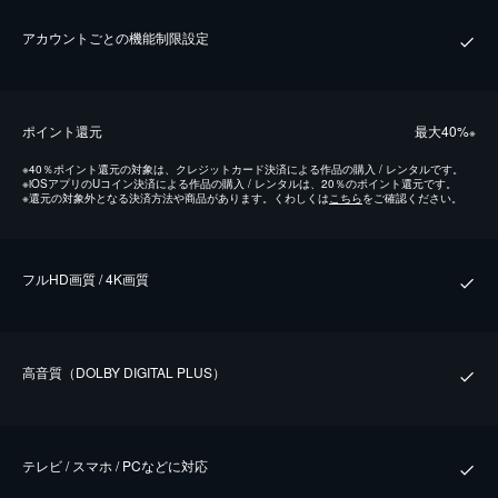
アカウントごとの機能制限設定
ポイント還元
最⼤40%
※
※
40％ポイント還元の対象は、クレジットカード決済による作品の購入 / レンタルです。
※
iOSアプリのUコイン決済による作品の購入 / レンタルは、20％のポイント還元です。
※
還元の対象外となる決済方法や商品があります。くわしくは
こちら
をご確認ください。
フルHD画質 / 4K画質
⾼⾳質（DOLBY DIGITAL PLUS）
テレビ / スマホ / PCなどに対応