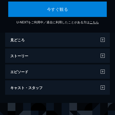
今すぐ観る
U-NEXTをご利用中／過去に利用したことがある方は
こちら
見どころ
ストーリー
エピソード
イントロダクション
キャスト・スタッフ
66分
出演
ヨンホ
シン・ソクホ
ジュウォン
パク・ミソ