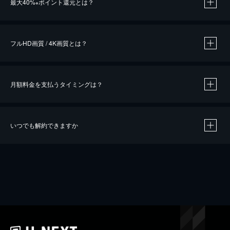
最大40%
ポイント還元とは？
※
※
作品によって必要なポイントが異なります。
フルHD画質 / 4K画質とは？
月額料金を支払うタイミングは？
※
40％ポイント還元の対象は、クレジットカード決済による作品の購入 / レンタルです。
※
iOSアプリのUコイン決済による作品の購入 / レンタルは、20％のポイント還元です。
※
還元の対象外となる決済方法や商品があります。くわしくは
こちら
をご確認ください。
いつでも解約できますか
こちら