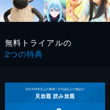
無料トライアルの
2つの特典
420,000
本以上の動画 /
210
誌以上の雑誌が
見放題
読み放題