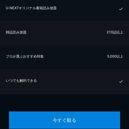
U-NEXTオリジナル書籍読み放題
雑誌読み放題
210誌以上
プロが選ぶおすすめ特集
5,000以上
いつでも解約できる
今すぐ観る