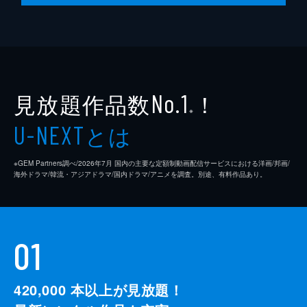
見放題作品数
！
No.1
※
とは
U-NEXT
※GEM Partners調べ/2026年7⽉ 国内の主要な定額制動画配信サービスにおける洋画/邦画/
海外ドラマ/韓流・アジアドラマ/国内ドラマ/アニメを調査。別途、有料作品あり。
01
420,000
本以上が見放題！