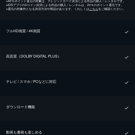
※
40％ポイント還元の対象は、クレジットカード決済による作品の購入 / レンタルです。
※
iOSアプリのUコイン決済による作品の購入 / レンタルは、20％のポイント還元です。
※
還元の対象外となる決済方法や商品があります。くわしくは
こちら
をご確認ください。
フルHD画質 / 4K画質
⾼⾳質（DOLBY DIGITAL PLUS）
テレビ / スマホ / PCなどに対応
ダウンロード機能
動画も書籍も楽しめる