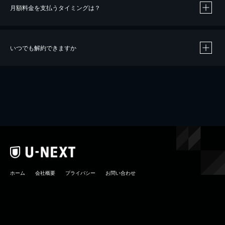
月額料金を支払うタイミングは？
※
40％ポイント還元の対象は、クレジットカード決済による作品の購入 / レンタルです。
※
iOSアプリのUコイン決済による作品の購入 / レンタルは、20％のポイント還元です。
※
還元の対象外となる決済方法や商品があります。くわしくは
こちら
をご確認ください。
いつでも解約できますか
こちら
ホーム
会社概要
プライバシー
お問い合わせ