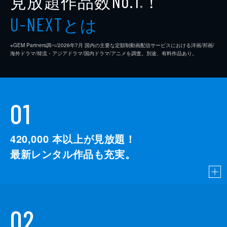
見放題作品数
！
No.1
※
とは
U-NEXT
※GEM Partners調べ/2026年7⽉ 国内の主要な定額制動画配信サービスにおける洋画/邦画/
海外ドラマ/韓流・アジアドラマ/国内ドラマ/アニメを調査。別途、有料作品あり。
01
420,000
本以上が見放題！
最新レンタル作品も充実。
02