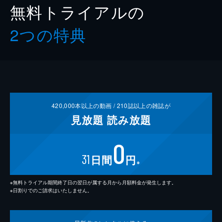
無料トライアルの
2つの特典
420,000
本以上の動画 /
210
誌以上の雑誌が
見放題
読み放題
0
31
日間
円
※
※無料トライアル期間終了日の翌日が属する月から月額料金が発生します。
※日割りでのご請求はいたしません。