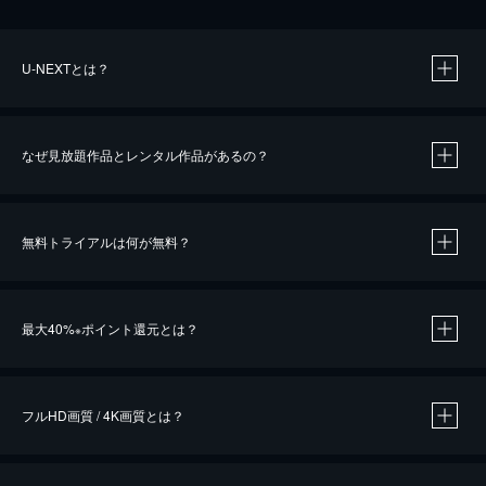
U-NEXTとは？
なぜ見放題作品とレンタル作品があるの？
無料トライアルは何が無料？
※
最大40%
ポイント還元とは？
※
※
作品によって必要なポイントが異なります。
フルHD画質 / 4K画質とは？