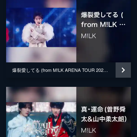
爆裂愛してる (from M!LK ARENA TOUR 2025-2026「SMILE POP!」 LIVE at 国立代々木競技場 第一体育館 2026.02.11)