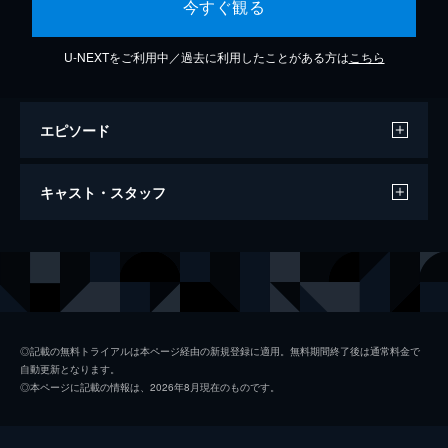
今すぐ観る
U-NEXTをご利用中／過去に利用したことがある方は
こちら
エピソード
one way
キャスト・スタッフ
4分
出演
藤田麻衣子
◎記載の無料トライアルは本ページ経由の新規登録に適用。無料期間終了後は通常料金で
自動更新となります。
◎本ページに記載の情報は、2026年8月現在のものです。