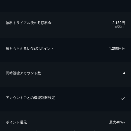
無料トライアル後の⽉額料金
2,189円
（税込）
毎⽉もらえるU-NEXTポイント
1,200円分
同時視聴アカウント数
4
アカウントごとの機能制限設定
ポイント還元
最⼤40%
※