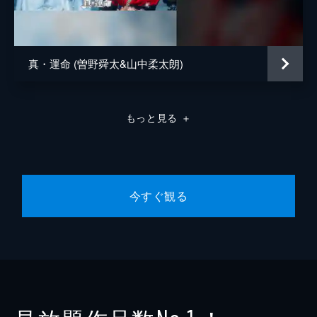
真・運命 (曽野舜太&山中柔太朗)
もっと見る
＋
今すぐ観る