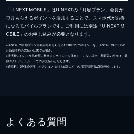
「U-NEXT MOBILE」はU-NEXTの「月額プラン」会員が
毎月もらえるポイントを活用することで、スマホ代がお得
になるモバイルプランです。ご利用には別途「U-NEXT M
OBILE」のお申し込みが必要となります。
※U-NEXTの月額プラン会員が毎月もらえる1,200円分のポイントを、U-NEXT MOBILEの
月額基本料の支払いに充てた場合。
※決済時において支払金額に相当するポイントを保有していない場合、差額分の料金はご登
録のクレジットカードでのお支払いとなります。
※通話料、SMS通信料、オプション（かけ放題など）の月額利用料は別途発生します。
よくある質問