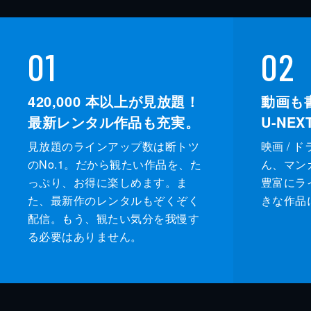
01
02
420,000
本以上が見放題！
動画も
最新レンタル作品も充実。
U-NE
見放題のラインアップ数は断トツ
映画 / 
のNo.1。だから観たい作品を、た
ん、マンガ 
っぷり、お得に楽しめます。ま
豊富にラ
た、最新作のレンタルもぞくぞく
きな作品
配信。もう、観たい気分を我慢す
る必要はありません。