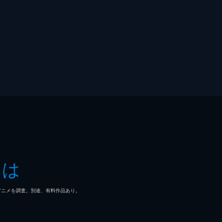
とは
マ/アニメを調査。別途、有料作品あり。