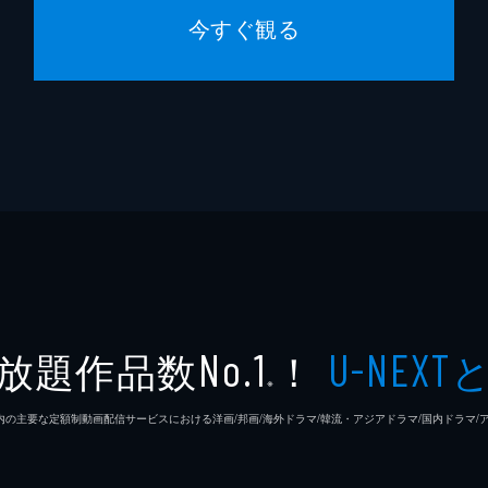
今すぐ観る
放題作品数
！
No.1
U-NEXT
※
26年7⽉ 国内の主要な定額制動画配信サービスにおける洋画/邦画/海外ドラマ/韓流・アジアドラマ/国内ドラ