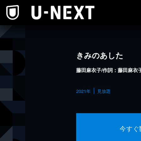
本文へスキップ
きみのあした
藤田麻衣子/作詞：藤田麻衣
2021年
見放題
今すぐ