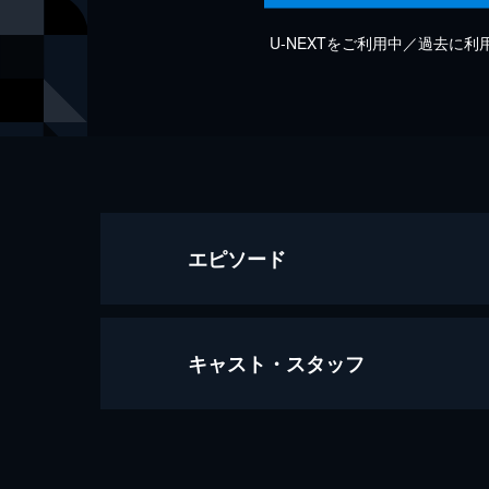
U-NEXTをご利用中／過去に
エピソード
キャスト・スタッフ
きみのあした
6分
出演