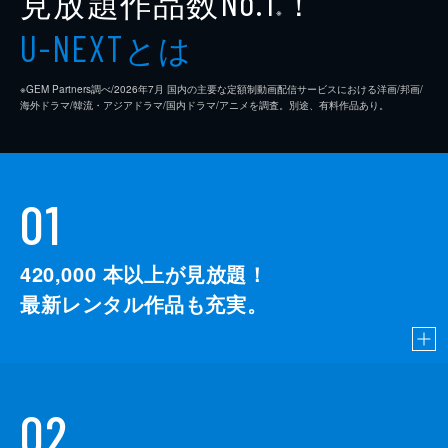
見放題作品数
！
No.1
※
とは
U-NEXT
※GEM Partners調べ/2026年7⽉ 国内の主要な定額制動画配信サービスにおける洋画/邦画/
海外ドラマ/韓流・アジアドラマ/国内ドラマ/アニメを調査。別途、有料作品あり。
01
420,000
本以上が見放題！
最新レンタル作品も充実。
02