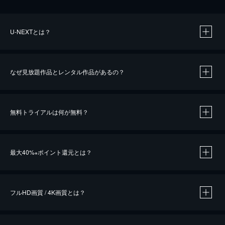
U-NEXTとは？
なぜ見放題作品とレンタル作品があるの？
無料トライアルは何が無料？
※
最大40%
ポイント還元とは？
※
※
作品によって必要なポイントが異なります。
フルHD画質 / 4K画質とは？