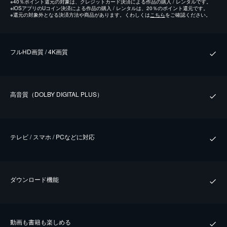
※
40％ポイント還元の対象は、クレジットカード決済による作品の購入 / レンタルです。
※
iOSアプリのUコイン決済による作品の購入 / レンタルは、20％のポイント還元です。
※
還元の対象外となる決済方法や商品があります。くわしくは
こちら
をご確認ください。
フルHD画質 / 4K画質
⾼⾳質（DOLBY DIGITAL PLUS）
テレビ / スマホ / PCなどに対応
ダウンロード機能
動画も書籍も楽しめる