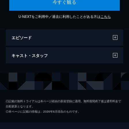
今すぐ観る
U-NEXTをご利用中／過去に利用したことがある方は
こちら
エピソード
手錠 (duet with 平川大輔)
キャスト・スタッフ
5分
出演
藤田麻衣子
◎記載の無料トライアルは本ページ経由の新規登録に適用。無料期間終了後は通常料金で
自動更新となります。
◎本ページに記載の情報は、2026年8月現在のものです。