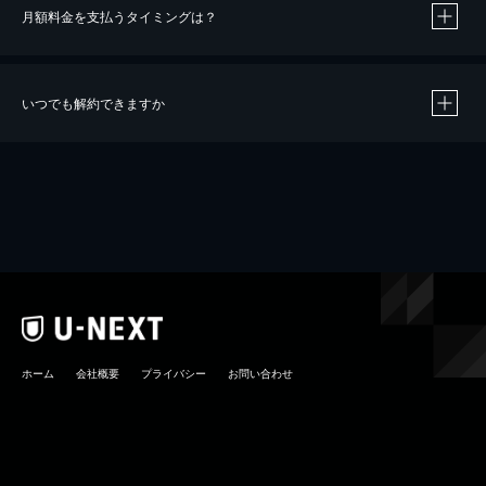
月額料金を支払うタイミングは？
※
40％ポイント還元の対象は、クレジットカード決済による作品の購入 / レンタルです。
※
iOSアプリのUコイン決済による作品の購入 / レンタルは、20％のポイント還元です。
※
還元の対象外となる決済方法や商品があります。くわしくは
こちら
をご確認ください。
いつでも解約できますか
こちら
ホーム
会社概要
プライバシー
お問い合わせ