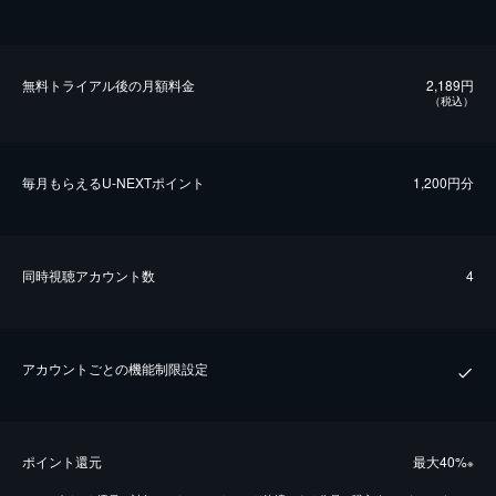
無料トライアル後の⽉額料金
2,189円
（税込）
毎⽉もらえるU-NEXTポイント
1,200円分
同時視聴アカウント数
4
アカウントごとの機能制限設定
ポイント還元
最⼤40%
※