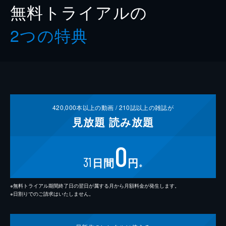
無料トライアルの
2つの特典
420,000
本以上の動画 /
210
誌以上の雑誌が
見放題
読み放題
0
31
日間
円
※
※無料トライアル期間終了日の翌日が属する月から月額料金が発生します。
※日割りでのご請求はいたしません。