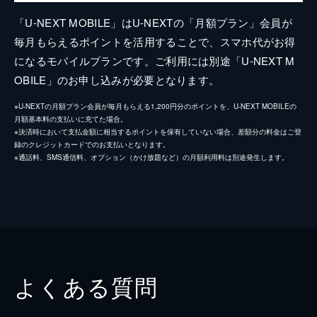
「U-NEXT MOBILE」はU-NEXTの「月額プラン」会員が
毎月もらえるポイントを活用することで、スマホ代がお得
になるモバイルプランです。ご利用には別途「U-NEXT M
OBILE」のお申し込みが必要となります。
※U-NEXTの月額プラン会員が毎月もらえる1,200円分のポイントを、U-NEXT MOBILEの
月額基本料の支払いに充てた場合。
※決済時において支払金額に相当するポイントを保有していない場合、差額分の料金はご登
録のクレジットカードでのお支払いとなります。
※通話料、SMS通信料、オプション（かけ放題など）の月額利用料は別途発生します。
よくある質問