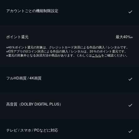
アカウントごとの機能制限設定
ポイント還元
最⼤40%
※
※
40％ポイント還元の対象は、クレジットカード決済による作品の購入 / レンタルです。
※
iOSアプリのUコイン決済による作品の購入 / レンタルは、20％のポイント還元です。
※
還元の対象外となる決済方法や商品があります。くわしくは
こちら
をご確認ください。
フルHD画質 / 4K画質
⾼⾳質（DOLBY DIGITAL PLUS）
テレビ / スマホ / PCなどに対応