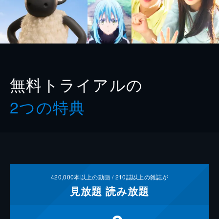
無料トライアルの
2つの特典
420,000
本以上の動画 /
210
誌以上の雑誌が
見放題
読み放題