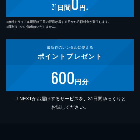
0
31
日間
円
※
※無料トライアル期間終了日の翌日が属する月から月額料金が発生します。
※日割りでのご請求はいたしません。
最新作の
レンタルに使える
ポイント
プレゼント
600
円分
U-NEXTがお届けするサービスを、31日間ゆっくりと
お試しください。