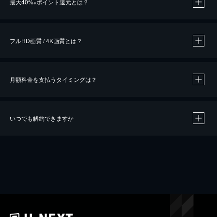
最大40%
ポイント還元とは？
※
※
作品によって必要なポイントが異なります。
フルHD画質 / 4K画質とは？
月額料金を支払うタイミングは？
※
40％ポイント還元の対象は、クレジットカード決済による作品の購入 / レンタルです。
※
iOSアプリのUコイン決済による作品の購入 / レンタルは、20％のポイント還元です。
※
還元の対象外となる決済方法や商品があります。くわしくは
こちら
をご確認ください。
いつでも解約できますか
こちら