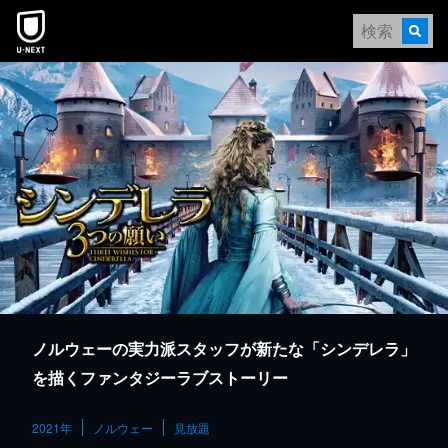
本文へスキップ
ノルウェーの実力派スタッフが新たな「シンデレラ」
を描くファンタジーラブストーリー
2021年
ノルウェー
見放題