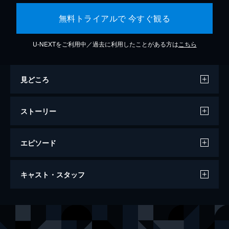
無料トライアルで 今すぐ観る
U-NEXTをご利用中／過去に利用したことがある方は
こちら
見どころ
ストーリー
エピソード
シンデレラ ３つの願い
キャスト・スタッフ
87分
出演
アストリッド・Ｓ
ジェンジズ・アル