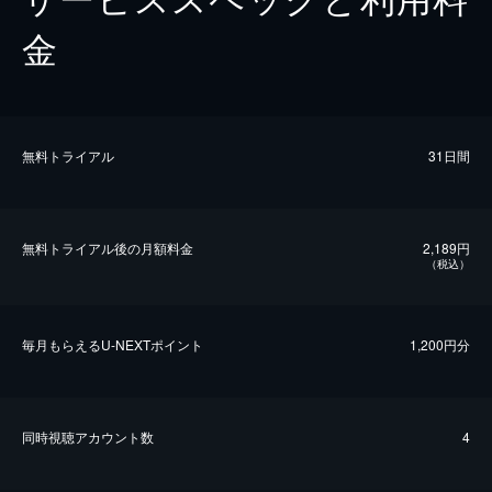
金
無料トライアル
31日間
無料トライアル後の⽉額料金
2,189円
（税込）
毎⽉もらえるU-NEXTポイント
1,200円分
同時視聴アカウント数
4