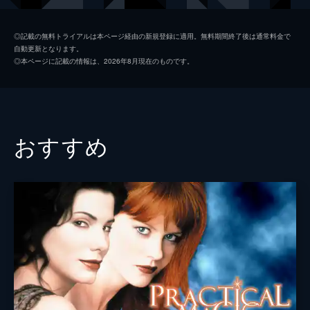
エレン・ドリト・ピーターセン
◎記載の無料トライアルは本ページ経由の新規登録に適用。無料期間終了後は通常料金で
自動更新となります。
イングリ・ヤーヴェル
◎本ページに記載の情報は、2026年8月現在のものです。
ビヨーン・スンクェスト
監督
セシリ・Ａ・モスリ
脚本
アンナ・バヘ＝ウィーグ
おすすめ
カルシュテン・フッル
カミラ・クローグスヴェン
シヴ・ラジェンドラム・エリアセン
音楽
グーテ・ストラース