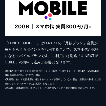
「U-NEXT MOBILE」はU-NEXTの「月額プラン」会員が
毎月もらえるポイントを活用することで、スマホ代がお得
になるモバイルプランです。ご利用には別途「U-NEXT M
OBILE」のお申し込みが必要となります。
※U-NEXTの月額プラン会員が毎月もらえる1,200円分のポイントを、U-NEXT MOBILEの
月額基本料の支払いに充てた場合。
※決済時において支払金額に相当するポイントを保有していない場合、差額分の料金はご登
録のクレジットカードでのお支払いとなります。
※通話料、SMS通信料、オプション（かけ放題など）の月額利用料は別途発生します。