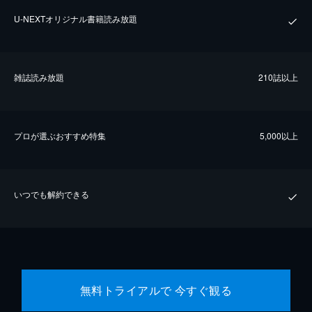
U-NEXTオリジナル書籍読み放題
雑誌読み放題
210誌以上
プロが選ぶおすすめ特集
5,000以上
いつでも解約できる
無料トライアルで 今すぐ観る