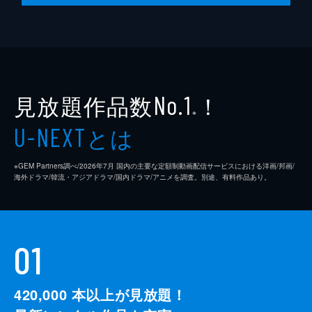
見放題作品数
！
No.1
※
とは
U-NEXT
※GEM Partners調べ/2026年7⽉ 国内の主要な定額制動画配信サービスにおける洋画/邦画/
海外ドラマ/韓流・アジアドラマ/国内ドラマ/アニメを調査。別途、有料作品あり。
01
420,000
本以上が見放題！