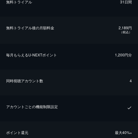
無料トライアル
31日間
無料トライアル後の⽉額料金
2,189円
（税込）
毎⽉もらえるU-NEXTポイント
1,200円分
同時視聴アカウント数
4
アカウントごとの機能制限設定
ポイント還元
最⼤40%
※