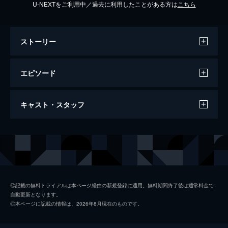
U-NEXTをご利用中／過去に利用したことがある方は
こちら
ストーリー
エピソード
2025/9/7放送 #193 未公開トーク大放出！
キャスト・スタッフ
地方移住経験者がガチ告白SP！
地方移住は甘くない！？経験者が語る憧れだ
けでは移住できない？驚きの地方移住の実態
出演
明石家さんま
とは！？今回は放送に入りきらなかった未公
開トークを大放出！
マツコ・デラックス
21分
プロデューサー
江藤俊久
2025/9/21放送 #194 生誕70年！進化を続
◎記載の無料トライアルは本ページ経由の新規登録に適用。無料期間終了後は通常料金で
自動更新となります。
ける実験怪獣 米村でんじろう列伝！前半
細谷知世
◎本ページに記載の情報は、2026年8月現在のものです。
戦
須藤駿
生誕70年！実験怪獣米村でんじろうがお弟子