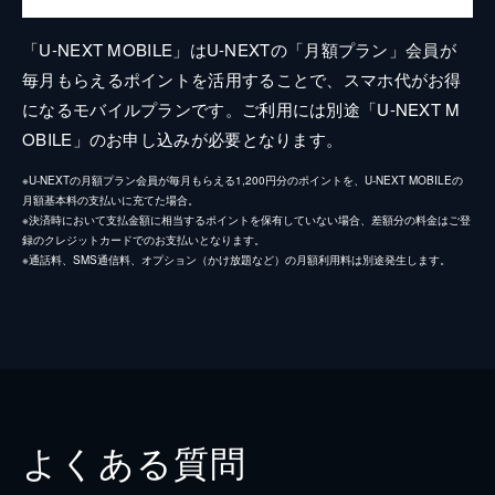
「U-NEXT MOBILE」はU-NEXTの「月額プラン」会員が
毎月もらえるポイントを活用することで、スマホ代がお得
になるモバイルプランです。ご利用には別途「U-NEXT M
OBILE」のお申し込みが必要となります。
※U-NEXTの月額プラン会員が毎月もらえる1,200円分のポイントを、U-NEXT MOBILEの
月額基本料の支払いに充てた場合。
※決済時において支払金額に相当するポイントを保有していない場合、差額分の料金はご登
録のクレジットカードでのお支払いとなります。
※通話料、SMS通信料、オプション（かけ放題など）の月額利用料は別途発生します。
よくある質問