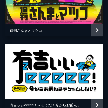
2023/6/30放送 #6 バラエティ初公開！京
都・海上保安学校にSnow Man潜入！＜そ
の名門校Snow Manに転校させて下さい＞
バラエティ初公開！京都・海上保安学校に
Snow Manが潜入！日本の海の安全を守る海
週刊さんまとマツコ
上保安官を養成する学校の超過酷な1日に渡
辺翔太＆吉田沙保里が挑む！
43分
2023/7/7放送 #7 ＜それSnow Manにチャ
レンジさせて下さい！＞愛猫家・佐久間大
介×ペット探偵＆岩本照×野食ハンター
Snow Manがその道のプロに弟子入りする新
企画！“山好き”岩本照は山で幻の天然川魚探
し！"愛猫家"佐久間大介はペット探偵と迷子
の猫を深夜の大搜索
43分
2023/7/14放送 #8 Snow Manが都内各地
に変装して出没！バレる？バレない？2時
間SP
有吉ぃぃeeeee！～そうだ！今からお前んチでゲームしない？