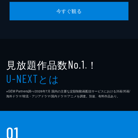
今すぐ観る
見放題作品数
！
No.1
※
とは
U-NEXT
※GEM Partners調べ/2026年7⽉ 国内の主要な定額制動画配信サービスにおける洋画/邦画/
海外ドラマ/韓流・アジアドラマ/国内ドラマ/アニメを調査。別途、有料作品あり。
01