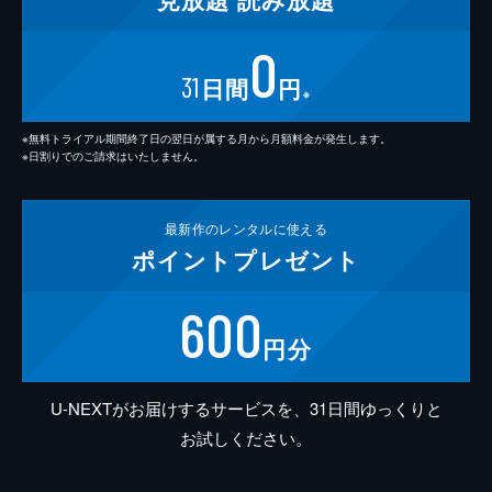
0
31
日間
円
※
※無料トライアル期間終了日の翌日が属する月から月額料金が発生します。
※日割りでのご請求はいたしません。
最新作の
レンタルに使える
ポイント
プレゼント
600
円分
U-NEXTがお届けするサービスを、31日間ゆっくりと
お試しください。