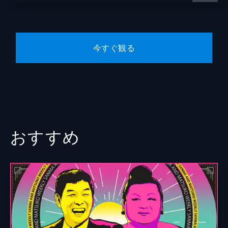
男子新体操部＆バドミントン部から女子寮ま
で…日本一の高校生を徹底調査▼ラウールが
9歳の天才キッズとSPコラボダンス
44分
今すぐ観る
2023/6/9放送 #4 その大会Snow Manに荒
らさせて下さい 新企画始動！金魚すくい
のガチ大会で優勝を狙う！
Snow Manが大会日本一を狙うガチ企画始
動！600 人以上参加！熊本県の「金魚すくい
大会」に出場！ラウール渡辺阿部が衝撃の快
進撃で川島明も驚愕の結果に！
おすすめ
44分
2023/6/16放送 #5 それSnow Manだとお
いくらですか？アイドルのまま話題の職業
についたら給料は？禁断の査定企画！
今のSnow Manの価値は？話題の職業につい
たら給料はいくら？ガチ査定▼向井康二がキ
ッチンカーで販売＆佐久間大介が空中ブラン
コに挑戦！広瀬すずも驚愕の結果に！
43分