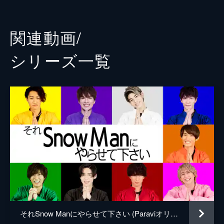
阿部亮平
校ダンス部 vs 世界一の天才小学生
＜Snow Manの冠番組が始動＞初回は9人ダ
目黒蓮
関連動画/
ンス日本一決定戦！Snow Man vs 日本一の
高校ダンス部vs世界一のキッズvs芸能人選
宮舘涼太
シリーズ⼀覧
抜！▽全員号泣の結末
佐久間大介
36分
2023/5/12放送 #2 それSnow Manだとお
プロデューサー
辻有一
いくらですか？2時間SP！話題の職業で給
料査定する禁断の企画に浅田真央も初参
松原拓也
戦！
それSnow Manだとおいくらですか？Snow
細谷知世
Manの今の価値は…？別の職業に就いて給料
演出
𠮷野真一郎
がいくらもらえるのか検証する禁断の査定企
画に浅田真央も初参戦！
93分
2023/6/2放送 #3 青森山田高校に初潜入！
スポーツ名門校のNo.1生徒が続々登場＆ラ
ウール×天才キッズダンサーSPコラボダン
ス披露
それSnow Manにやらせて下さい (Paraviオリジナル)
Snow Manが名門・青森山田高校に初潜入！