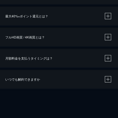
※
最大40%
ポイント還元とは？
※
※
作品によって必要なポイントが異なります。
フルHD画質 / 4K画質とは？
月額料金を支払うタイミングは？
※
40％ポイント還元の対象は、クレジットカード決済による作品の購入 / レンタルです。
※
iOSアプリのUコイン決済による作品の購入 / レンタルは、20％のポイント還元です。
※
還元の対象外となる決済方法や商品があります。くわしくは
こちら
をご確認ください。
いつでも解約できますか
こちら