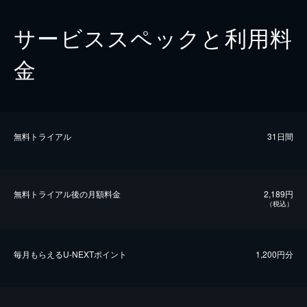
サービススペックと利用料
金
無料トライアル
31日間
無料トライアル後の⽉額料金
2,189円
（税込）
毎⽉もらえるU-NEXTポイント
1,200円分