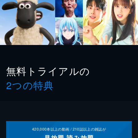
無料トライアルの
2つの特典
420,000
本以上の動画 /
210
誌以上の雑誌が
見放題
読み放題