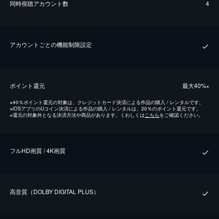
同時視聴アカウント数
4
アカウントごとの機能制限設定
ポイント還元
最⼤40%
※
※
40％ポイント還元の対象は、クレジットカード決済による作品の購入 / レンタルです。
※
iOSアプリのUコイン決済による作品の購入 / レンタルは、20％のポイント還元です。
※
還元の対象外となる決済方法や商品があります。くわしくは
こちら
をご確認ください。
フルHD画質 / 4K画質
⾼⾳質（DOLBY DIGITAL PLUS）