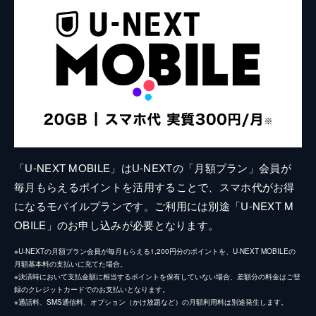
「U-NEXT MOBILE」はU-NEXTの「月額プラン」会員が
毎月もらえるポイントを活用することで、スマホ代がお得
になるモバイルプランです。ご利用には別途「U-NEXT M
OBILE」のお申し込みが必要となります。
※U-NEXTの月額プラン会員が毎月もらえる1,200円分のポイントを、U-NEXT MOBILEの
月額基本料の支払いに充てた場合。
※決済時において支払金額に相当するポイントを保有していない場合、差額分の料金はご登
録のクレジットカードでのお支払いとなります。
※通話料、SMS通信料、オプション（かけ放題など）の月額利用料は別途発生します。