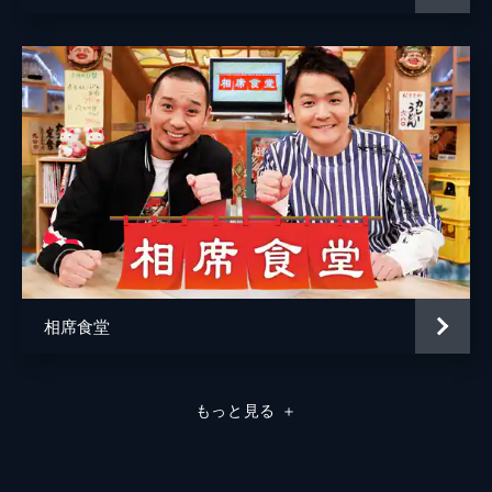
＜Snow Man vs 東京都民1,400万人＞Snow
Man9人が変装して街中へ！激ムズミッショ
ンをこなし、バレずに無事ゴールまでたどり
着けるのか！？
96分
2023/7/21放送 #9 Snow Manが都内各地
に変装して出没！バレる？バレない？激ム
ズミッション未公開SP
Snow Manが変装して都内各地へ！バレる？
バレない？激ムズミッション未公開SP＆実
はその裏で、ネット情報だけでメンバーを探
していた“サガシーマン”がいた
44分
相席食堂
もっと見る
＋