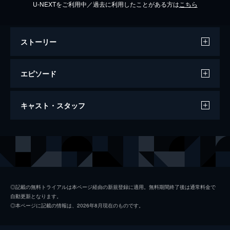
U-NEXTをご利用中／過去に利用したことがある方は
こちら
ストーリー
エピソード
2023/4/28放送 #1 【前編】初回2時間
キャスト・スタッフ
SP！「9人ダンス日本一決定戦」▼Snow
Man vs 芸能人ダンス選抜 vs 日本一の高
校ダンス部 vs 世界一の天才小学生
出演
岩本照
＜Snow Manの冠番組が始動＞初回は9人ダ
ンス日本一決定戦！Snow Man vs 日本一の
深澤辰哉
高校ダンス部vs世界一のキッズvs芸能人選
ラウール
抜！▽全員号泣の結末
◎記載の無料トライアルは本ページ経由の新規登録に適用。無料期間終了後は通常料金で
57分
自動更新となります。
渡辺翔太
◎本ページに記載の情報は、2026年8月現在のものです。
2023/4/28放送 #1 【後編】初回2時間
SP！「9人ダンス日本一決定戦」▼Snow
向井康二
Man vs 芸能人ダンス選抜 vs 日本一の高