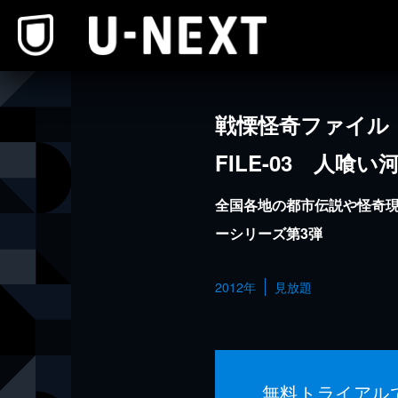
本文へスキップ
戦慄怪奇ファイ
FILE-03 人喰い
全国各地の都市伝説や怪奇
ーシリーズ第3弾
2012年
見放題
無料トライアル