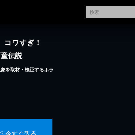
ル コワすぎ！
河童伝説
現象を取材・検証するホラ
で 今すぐ観る