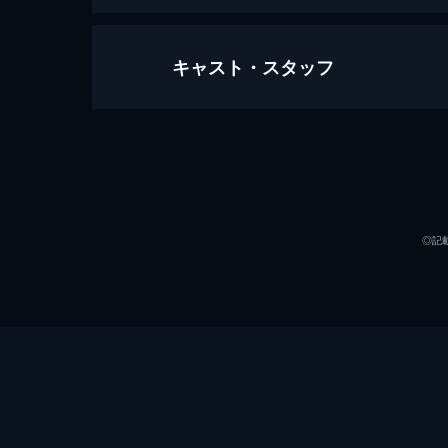
キャスト・スタッフ
戦慄怪奇ファイル コワすぎ！ FIL
73分
出演
◎記