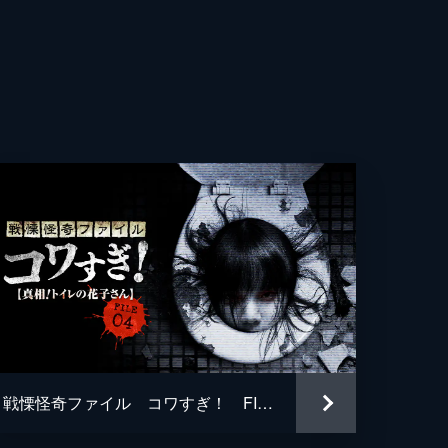
菜
らら
OCK
士
士
戦慄怪奇ファイル コワすぎ！ FILE-04 真相！トイレの花子さん