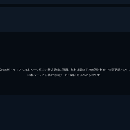
E-03 人喰い河童伝説
工藤仁
大迫茂
市川実穂
久保山
載の無料トライアルは本ページ経由の新規登録に適用。無料期間終了後は通常料金で自動更新となり
◎本ページに記載の情報は、2026年8月現在のものです。
田代正嗣
白石晃
井上健太
籾木芳
佐藤有里
河村は
鈴木武信
石川ゆ