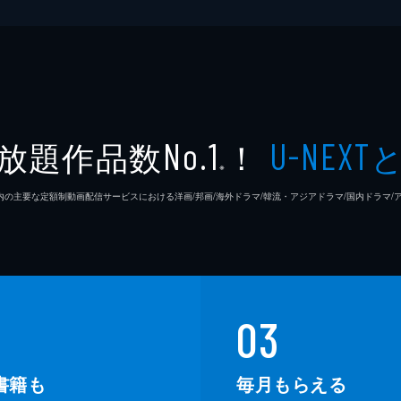
放題作品数
！
No.1
U-NEXT
※
26年7⽉ 国内の主要な定額制動画配信サービスにおける洋画/邦画/海外ドラマ/韓流・アジアドラマ/国内ドラ
03
書籍も
毎月もらえる