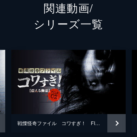
関連動画/
鈴木智恵
下江梨
シリーズ⼀覧
巨大な女
はるう
河童
村上R
白石晃
白石晃
戦慄怪奇ファイル コワすぎ！ FILE-02 震える幽霊