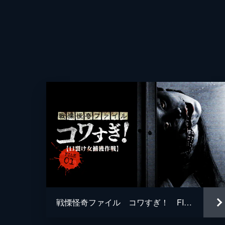
監督
脚本
戦慄怪奇ファイル コワすぎ！ FILE-01 口裂け女捕獲作戦