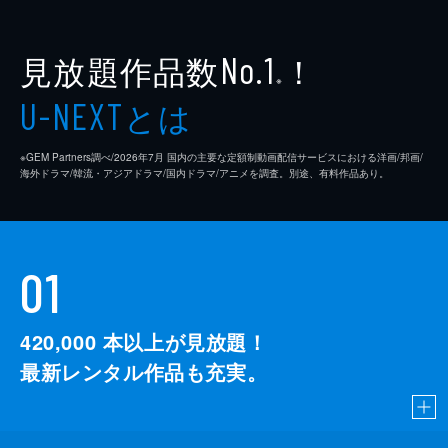
見放題作品数
！
No.1
※
とは
U-NEXT
※GEM Partners調べ/2026年7⽉ 国内の主要な定額制動画配信サービスにおける洋画/邦画/
海外ドラマ/韓流・アジアドラマ/国内ドラマ/アニメを調査。別途、有料作品あり。
01
420,000
本以上が見放題！
最新レンタル作品も充実。