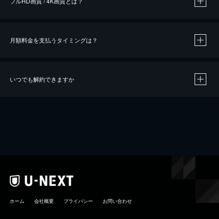
フルHD画質 / 4K画質とは？
月額料金を支払うタイミングは？
※
40％ポイント還元の対象は、クレジットカード決済による作品の購入 / レンタルです。
※
iOSアプリのUコイン決済による作品の購入 / レンタルは、20％のポイント還元です。
※
還元の対象外となる決済方法や商品があります。くわしくは
こちら
をご確認ください。
いつでも解約できますか
こちら
ホーム
会社概要
プライバシー
お問い合わせ