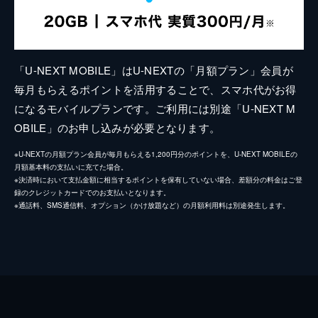
「U-NEXT MOBILE」はU-NEXTの「月額プラン」会員が
毎月もらえるポイントを活用することで、スマホ代がお得
になるモバイルプランです。ご利用には別途「U-NEXT M
OBILE」のお申し込みが必要となります。
※U-NEXTの月額プラン会員が毎月もらえる1,200円分のポイントを、U-NEXT MOBILEの
月額基本料の支払いに充てた場合。
※決済時において支払金額に相当するポイントを保有していない場合、差額分の料金はご登
録のクレジットカードでのお支払いとなります。
※通話料、SMS通信料、オプション（かけ放題など）の月額利用料は別途発生します。