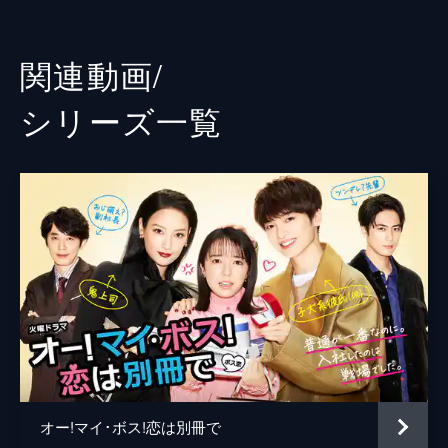
で…。
星野梨華
9分
亜生
第3話 恋のサイクリングは危険な三角関
関連動画/
係!?
なだぎ武
自転車好きな中沢（間宮祥太朗）に合わせ、
シリーズ⼀覧
自分もオシャレな自転車に乗っているとウソ
高橋メアリージュン
をついてしまった遥（久保田紗友）。今度の
休日、一緒に走ろうと中沢に誘われるが…。
上白石萌音
9分
脚本
宮本武史
第4話 片想いたちのバレンタイン
今年は日曜日がバレンタインデー。中沢（間
プロデューサー
宮﨑真佐子
宮祥太朗）にチョコを渡すなら金曜日の今日
がベストだと、気づいていなかった遥（久保
松本明子
田紗友）は慌ててチョコを買いに走るが…。
演出
井村太一
9分
第5話 白黒ついても諦めない!
加藤尚樹
和美（秋山ゆずき）に背中を押され、中沢
（間宮祥太朗）に気持ちを伝える決心をした
遥（久保田紗友）。しかし、中沢が奈未（上
オー!マイ･ボス!恋は別冊で
白石萌音）に告白する姿を目にしてしま