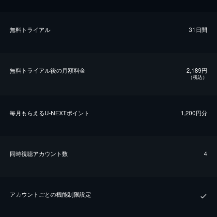
無料トライアル
31日間
無料トライアル後の⽉額料金
2,189円
（税込）
毎⽉もらえるU-NEXTポイント
1,200円分
同時視聴アカウント数
4
アカウントごとの機能制限設定