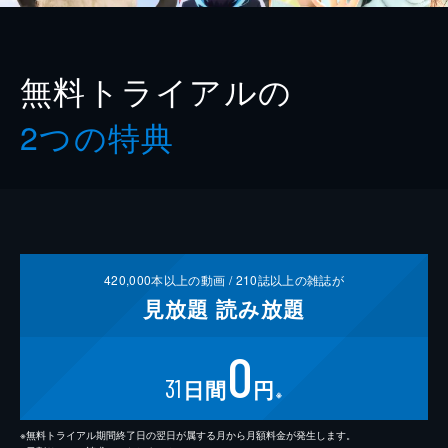
無料トライアルの
2つの特典
420,000
本以上の動画 /
210
誌以上の雑誌が
見放題
読み放題
0
31
日間
円
※
※無料トライアル期間終了日の翌日が属する月から月額料金が発生します。