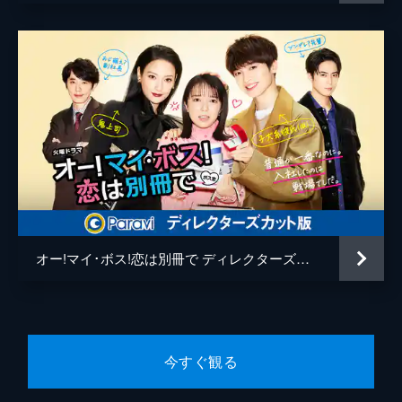
い…。
9分
第6話 押してダメなら引いてみなっ!
恋心を中沢（間宮祥太朗）に気づいてもらえ
ない遥（久保田紗友）。和美（秋山ゆずき）
に「押してダメなら引いてみな作戦」を提案
され、中沢との約束をドタキャンするが…。
10分
最終話 ハッピーエンディング!?
「MIYAVI」新生から３年。いまだに友だち関
係の遥（久保田紗友）と中沢（間宮祥太
朗）。和美（秋山ゆずき）は遥に中沢の異動
オー!マイ･ボス!恋は別冊で ディレクターズカット版
を伝え、告白するなら今！とけしかける。
10分
今すぐ観る