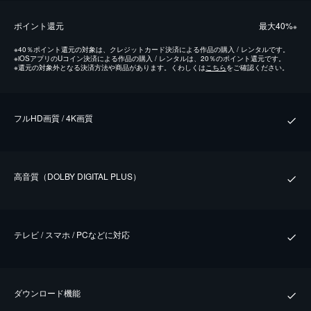
ポイント還元
最⼤40%
※
※
40％ポイント還元の対象は、クレジットカード決済による作品の購入 / レンタルです。
※
iOSアプリのUコイン決済による作品の購入 / レンタルは、20％のポイント還元です。
※
還元の対象外となる決済方法や商品があります。くわしくは
こちら
をご確認ください。
フルHD画質 / 4K画質
⾼⾳質（DOLBY DIGITAL PLUS）
テレビ / スマホ / PCなどに対応
ダウンロード機能