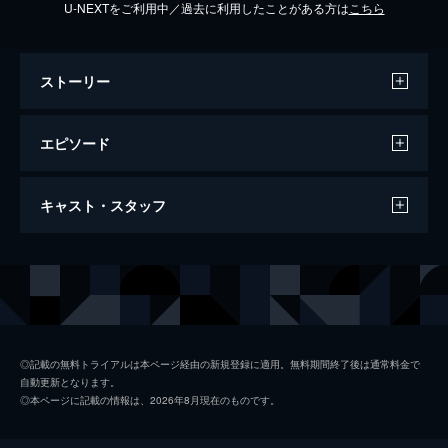
U-NEXTをご利用中／過去に利用したことがある方は
こちら
ストーリー
エピソード
第1話 "世界一"の恋が始まる
キャスト・スタッフ
自己紹介をきっかけに先輩編集者の中沢涼太
（間宮祥太朗）から“世界一”とあだ名を付け
られたアシスタントの和泉遥（久保田紗友）
出演
間宮祥太朗
は、撮影準備で大失敗をしてしまい…。
久保田紗友
10分
第2話 好きなものは好き!
秋山ゆずき
企画でコラボする漫画家を探す編集部の
◎記載の無料トライアルは本ページ経由の新規登録に適用。無料期間終了後は通常料金で
自動更新となります。
面々。遥（久保田紗友）は中沢（間宮祥太
太田夢莉
◎本ページに記載の情報は、2026年8月現在のものです。
朗）を意識してサブカル系の漫画のリサーチ
吉田沙世
を始めるが、本当に好きなのはある少女漫画