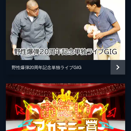
メグちゃん
ふとっちょ☆カウボーイ
安穂野香
BBゴロー
りなんなん
タコサム
野性爆弾20周年記念単独ライブGIG
AMEMIYA
とくこ
みっちー
大山英雄
長峰由紀
監督
原田浩司