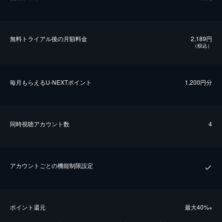
無料トライアル後の⽉額料金
2,189円
（税込）
毎⽉もらえるU-NEXTポイント
1,200円分
同時視聴アカウント数
4
アカウントごとの機能制限設定
ポイント還元
最⼤40%
※