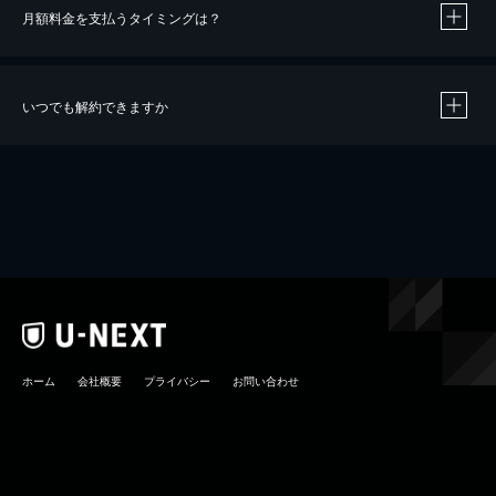
月額料金を支払うタイミングは？
※
40％ポイント還元の対象は、クレジットカード決済による作品の購入 / レンタルです。
※
iOSアプリのUコイン決済による作品の購入 / レンタルは、20％のポイント還元です。
※
還元の対象外となる決済方法や商品があります。くわしくは
こちら
をご確認ください。
いつでも解約できますか
こちら
ホーム
会社概要
プライバシー
お問い合わせ