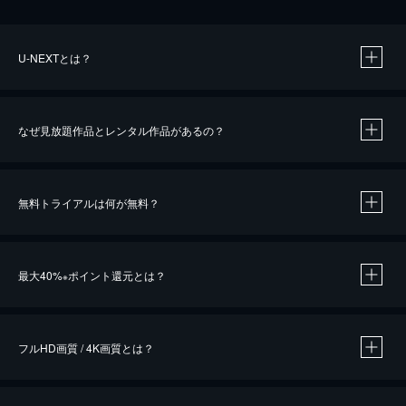
U-NEXTとは？
なぜ見放題作品とレンタル作品があるの？
無料トライアルは何が無料？
※
最大40%
ポイント還元とは？
※
※
作品によって必要なポイントが異なります。
フルHD画質 / 4K画質とは？