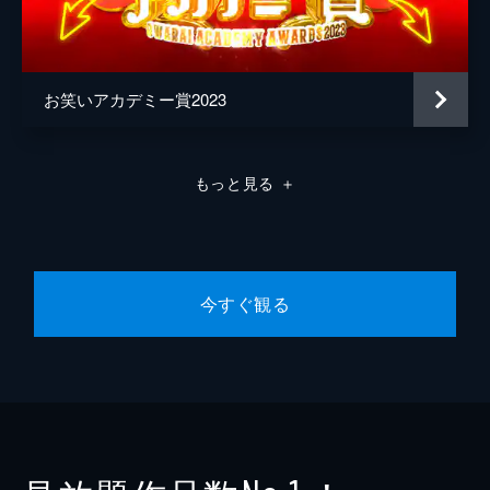
木村亮
大森千代美
お笑いアカデミー賞2023
柳橋祥太
玉井裕輔
もっと見る
＋
プロデューサー
高柳健人
田井中晧介
真壁正彦
今すぐ観る
中塚大悟