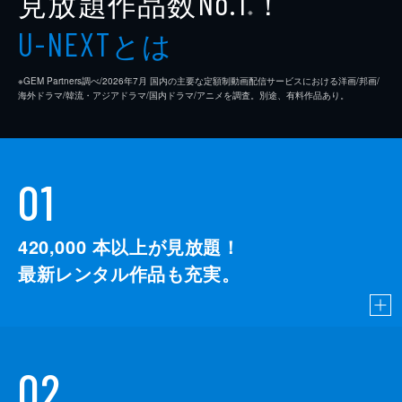
見放題作品数
！
No.1
※
とは
U-NEXT
※GEM Partners調べ/2026年7⽉ 国内の主要な定額制動画配信サービスにおける洋画/邦画/
海外ドラマ/韓流・アジアドラマ/国内ドラマ/アニメを調査。別途、有料作品あり。
01
420,000
本以上が見放題！
最新レンタル作品も充実。
02