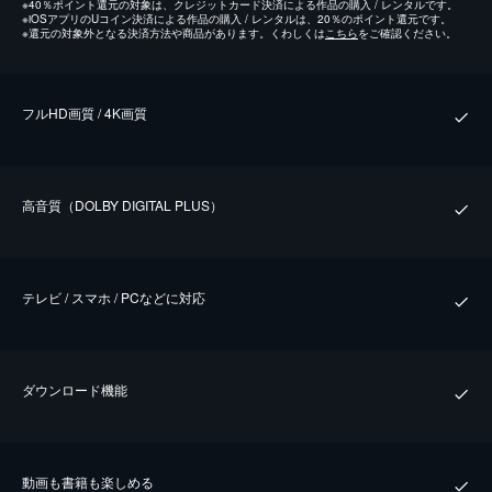
※
40％ポイント還元の対象は、クレジットカード決済による作品の購入 / レンタルです。
※
iOSアプリのUコイン決済による作品の購入 / レンタルは、20％のポイント還元です。
※
還元の対象外となる決済方法や商品があります。くわしくは
こちら
をご確認ください。
フルHD画質 / 4K画質
⾼⾳質（DOLBY DIGITAL PLUS）
テレビ / スマホ / PCなどに対応
ダウンロード機能
動画も書籍も楽しめる