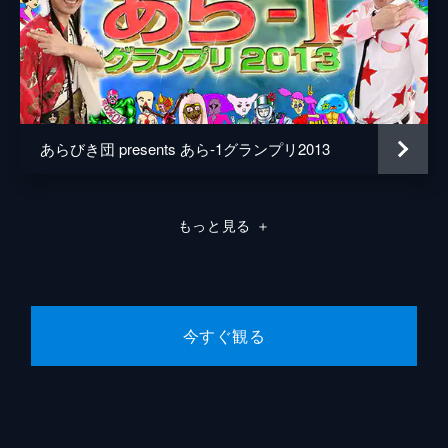
ローズヒップファニーファニー
TOKU
ニッポンの社長
きつね
あらびき団 presents あら-1グランプリ2013
雷鳴
いとまん
もっと見る
＋
ニック
ぶらっくさむらい
今すぐ観る
オダウエダ
XTRAP
チャーミング