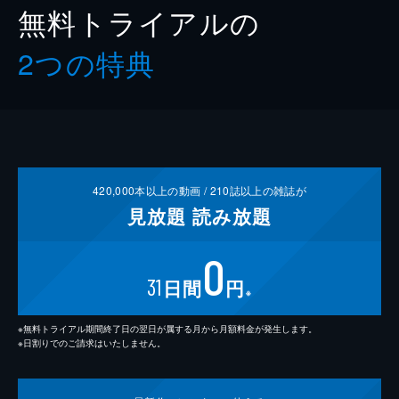
無料トライアルの
2つの特典
420,000
本以上の動画 /
210
誌以上の雑誌が
見放題
読み放題
0
31
日間
円
※
※無料トライアル期間終了日の翌日が属する月から月額料金が発生します。
※日割りでのご請求はいたしません。