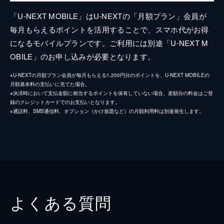
「U-NEXT MOBILE」はU-NEXTの「月額プラン」会員が
毎月もらえるポイントを活用することで、スマホ代がお得
になるモバイルプランです。ご利用には別途「U-NEXT M
OBILE」のお申し込みが必要となります。
※U-NEXTの月額プラン会員が毎月もらえる1,200円分のポイントを、U-NEXT MOBILEの
月額基本料の支払いに充てた場合。
※決済時において支払金額に相当するポイントを保有していない場合、差額分の料金はご登
録のクレジットカードでのお支払いとなります。
※通話料、SMS通信料、オプション（かけ放題など）の月額利用料は別途発生します。
よくある質問