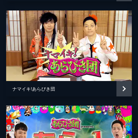
ゆーびーむ☆
ふーみん
河嶋まいこ
空気階段
サンシャイン
ミック入来
ハブサービス
ナマイキ!あらびき団
スルメ
ファイヤーサンダー
五十嵐結也
くの一おはぎ一座
やさしいズ