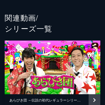
53分
かまいたち
2017/12/29放送 その3
くっきー
"日本一あら削り"なお笑い賞レース｢あら-1グ
関連動画/
ランプリ｣を開催!栄えある3代目王者に輝く
庄司智春
のは一体誰か?あらびき重大ニュースの完全
シリーズ⼀覧
版などを収めた特別版･その3｡
友近
54分
キュートン
にゃんこスター
川原克己
バターぬりえ
アマレス兄弟
マヂカルラブリー
ヲタル
あらびき団 ～伝説の初代レギュラーシリーズ～
DressingPafe