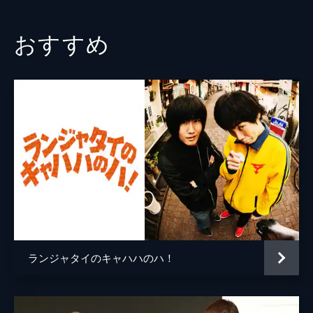
ミヤシタガク
ジャンゴ
おすすめ
ギャルズ
たにんどん
コーヒールンバ
イチキップリン
キャノンすえなが
シラタマ
猛獣クイーンズ
爆ノ介
ランジャタイのキャハハのハ！
佐藤明洋
岡野陽一