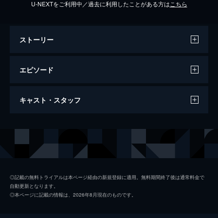
U-NEXTをご利用中／過去に利用したことがある方は
こちら
ストーリー
エピソード
2017/12/29放送 その1
キャスト・スタッフ
"日本一あら削り"なお笑い賞レース｢あら-1グ
ランプリ｣を開催!栄えある3代目王者に輝く
のは一体誰か?あらびき重大ニュースの完全
MC
東野幸治
版などを収めた特別版･その1｡
藤井隆
68分
2017/12/29放送 その2
出演
本田翼
"日本一あら削り"なお笑い賞レース｢あら-1グ
◎記載の無料トライアルは本ページ経由の新規登録に適用。無料期間終了後は通常料金で
自動更新となります。
ランプリ｣を開催!栄えある3代目王者に輝く
ハリウッドザコシショウ
◎本ページに記載の情報は、2026年8月現在のものです。
のは一体誰か?あらびき重大ニュースの完全
風船太郎
版などを収めた特別版･その2｡