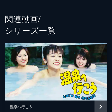
24分
田中千代
第３回 「夫の告白」
志ガヤ一馬
薫（加藤貴子）は、武藤（田中実）が志摩子
関連動画/
（香山美子）と何も話さず蔵原へ帰る事に我
池津祥子
慢出来ず、言い争いに。一方、蔵原では薫の
シリーズ⼀覧
留守をどう埋めるか大騒ぎになるが…。
日野誠二
24分
住吉ちほ
第４回 「仲居来襲」
薫（加藤貴子）の行動に怒った武藤（田中
高井菜緒
実）は、薫を久松に残し１人蔵原に戻る。一
方、薫は武藤と志摩子（香山美子）の仲を何
鈴木翔吾
とかしようと、久松の仲居として働き始
め…。
神保悟志
24分
乃木涼介
第５回 「母の死」
武藤（田中実）は薫（加藤貴子）を連れ戻す
田中実
ため再び久松に。薫は志摩子（香山美子）が
藤吉久美子
幼い武藤を捨てた事を後悔しており、志摩子
を許してあげてほしいと武藤に訴えるが…。
温泉へ行こう
香山美子
24分