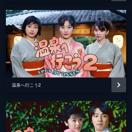
第６回 「女将失踪!?」
藤村志保
薫（加藤貴子）は女将が亡くなった久松を自
脚本
清本由紀
分が引き継ぐと言い出す。美晴（矢部美穂）
ら蔵原の仲居たちは入れ替わり立ち替わり来
旺季志ずか
ては、あの手この手で薫を説き伏せるが…。
24分
石原武龍
第７回 「女将交代!?」
卯月みふる
薫（加藤貴子）は元兄嫁の悠里子（藤吉久美
子）に蔵原の女将になってほしいと頼む。そ
高橋祐太
んな中、薫は久松の板長らが皆辞めているに
もかかわらず、勝手に宿泊予約を受け…。
吉川晃江
24分
温泉へ行こう2
プロデューサー
矢口久雄
第８回 「仲居大戦争」
仲居たちはりさ子（今村恵子）が自分たちを
演出
山内宗信
バカにしたような態度を取る事に怒りを募ら
岩寺秀廣
せる。そんな時、お客として渡辺（中丸新
将）という刑事らしき男が夫婦で来るが…。
24分
第９回 「妻の浮気!?」