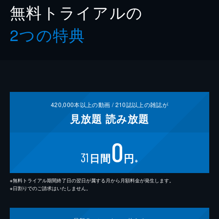
無料トライアルの
2つの特典
420,000
本以上の動画 /
210
誌以上の雑誌が
見放題
読み放題
0
31
日間
円
※
※無料トライアル期間終了日の翌日が属する月から月額料金が発生します。
※日割りでのご請求はいたしません。