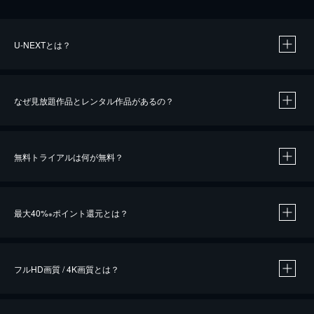
U-NEXTとは？
なぜ見放題作品とレンタル作品があるの？
無料トライアルは何が無料？
※
最大40%
ポイント還元とは？
※
※
作品によって必要なポイントが異なります。
フルHD画質 / 4K画質とは？