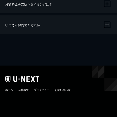
月額料金を支払うタイミングは？
※
40％ポイント還元の対象は、クレジットカード決済による作品の購入 / レンタルです。
※
iOSアプリのUコイン決済による作品の購入 / レンタルは、20％のポイント還元です。
※
還元の対象外となる決済方法や商品があります。くわしくは
こちら
をご確認ください。
いつでも解約できますか
こちら
ホーム
会社概要
プライバシー
お問い合わせ