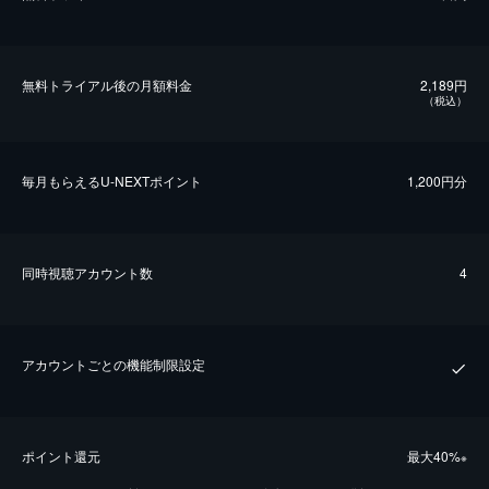
無料トライアル後の⽉額料金
2,189円
（税込）
毎⽉もらえるU-NEXTポイント
1,200円分
同時視聴アカウント数
4
アカウントごとの機能制限設定
ポイント還元
最⼤40%
※