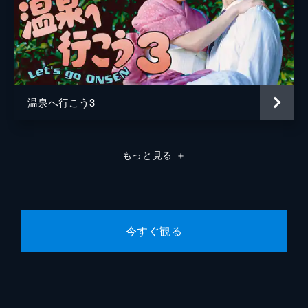
仲居たちは、邦子（相本久美子）が雄一郎
（相澤一成）と浮気していると騒ぎ出す。り
さ子（今村恵子）はお客を詮索するのは良く
ないと薫（加藤貴子）や仲居をいさめる
が…。
24分
温泉へ行こう3
第10回 「夫の危機」
友行（並樹志朗）と美和子（橘ゆかり）夫婦
が訪れ、予約した部屋と違うとクレームが。
そんな中、武藤（田中実）が土手から落ちた
もっと見る
＋
と知らされた薫（加藤貴子）は…。
24分
今すぐ観る