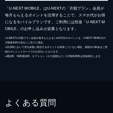
「U-NEXT MOBILE」はU-NEXTの「月額プラン」会員が
毎月もらえるポイントを活用することで、スマホ代がお得
になるモバイルプランです。ご利用には別途「U-NEXT M
OBILE」のお申し込みが必要となります。
※U-NEXTの月額プラン会員が毎月もらえる1,200円分のポイントを、U-NEXT MOBILEの
月額基本料の支払いに充てた場合。
※決済時において支払金額に相当するポイントを保有していない場合、差額分の料金はご登
録のクレジットカードでのお支払いとなります。
※通話料、SMS通信料、オプション（かけ放題など）の月額利用料は別途発生します。
よくある質問