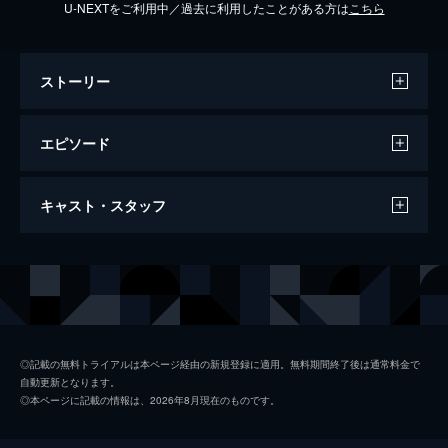
U-NEXTをご利用中／過去に利用したことがある方は
こちら
ストーリー
エピソード
第１回 「嫁と姑」
キャスト・スタッフ
蔵原の女将・薫（加藤貴子）と夫の武藤（田
中実）は新婚旅行と結婚報告を兼ね、旅館で
女将をする武藤の母・志摩子（香山美子）を
出演
加藤貴子
訪ねる事に。だが武藤は乗り気でなく…。
あめくみちこ
24分
第２回 「女将の選択」
今村恵子
母親の志摩子（香山美子）と話そうとしない
◎記載の無料トライアルは本ページ経由の新規登録に適用。無料期間終了後は通常料金で
自動更新となります。
武藤（田中実）に困惑する薫（加藤貴子）。
矢部美穂
◎本ページに記載の情報は、2026年8月現在のものです。
その上、志摩子に贈り物をしようとすると
山下裕子
「私には息子はおりません。」と言われ…。