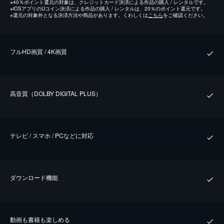
※
40％ポイント還元の対象は、クレジットカード決済による作品の購入 / レンタルです。
※
iOSアプリのUコイン決済による作品の購入 / レンタルは、20％のポイント還元です。
※
還元の対象外となる決済方法や商品があります。くわしくは
こちら
をご確認ください。
フルHD画質 / 4K画質
⾼⾳質（DOLBY DIGITAL PLUS）
テレビ / スマホ / PCなどに対応
ダウンロード機能
動画も書籍も楽しめる