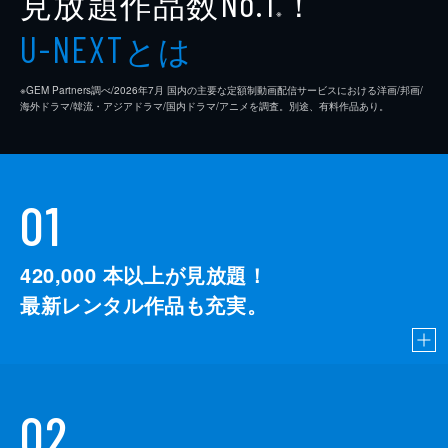
見放題作品数
！
No.1
※
とは
U-NEXT
※GEM Partners調べ/2026年7⽉ 国内の主要な定額制動画配信サービスにおける洋画/邦画/
海外ドラマ/韓流・アジアドラマ/国内ドラマ/アニメを調査。別途、有料作品あり。
01
420,000
本以上が見放題！
最新レンタル作品も充実。
02