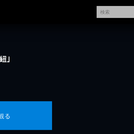
紐｣
観る