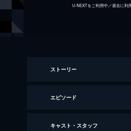
U-NEXTをご利用中／過去に
ストーリー
エピソード
キャスト・スタッフ
1996/7/1放送 松本清張特別企画｢紐｣