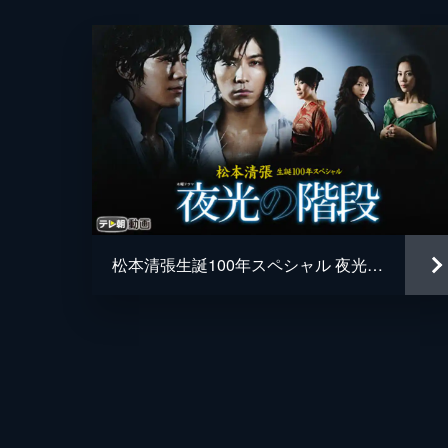
原作
演出
松本清張生誕100年スペシャル 夜光の階段