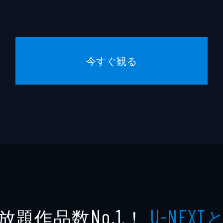
今すぐ観る
放題作品数
！
No.1
U-NEXT
※