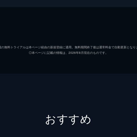
袴田(風間杜夫)が､保険金殺人の謎を追うミステリー｡被害者
､渡辺えりほか｡
名取裕子
風間杜夫
載の無料トライアルは本ページ経由の新規登録に適用。無料期間終了後は通常料金で自動更新となり
◎本ページに記載の情報は、2026年8月現在のものです。
内藤剛志
渡辺えり子
室田日出男
不破万作
おすすめ
金子成人
中川善晴