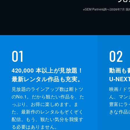
※GEM Partners調べ/20
01
02
420,000
本以上が見放題！
動画も
最新レンタル作品も充実。
U-NE
見放題のラインアップ数は断トツ
映画 / 
のNo.1。だから観たい作品を、た
ん、マンガ 
っぷり、お得に楽しめます。ま
豊富にラ
た、最新作のレンタルもぞくぞく
きな作品
配信。もう、観たい気分を我慢す
る必要はありません。