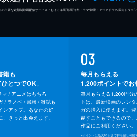
26年7⽉ 国内の主要な定額制動画配信サービスにおける洋画/邦画/海外ドラマ/韓流・アジアドラマ/国内ドラ
03
書籍も
毎月もらえる
XTひとつでOK。
1,200
ポイントでお
ドラマ / アニメはもちろ
毎月もらえる1,200円分
/ ラノベ / 書籍 / 雑誌も
トは、最新映画のレンタ
インアップ。あなたの好
ガの購入に使えます。翌
に、きっと出会えます。
越すこともできるので、
作品にご利用ください。
※
ポイントは最大90日まで持ち越し可能