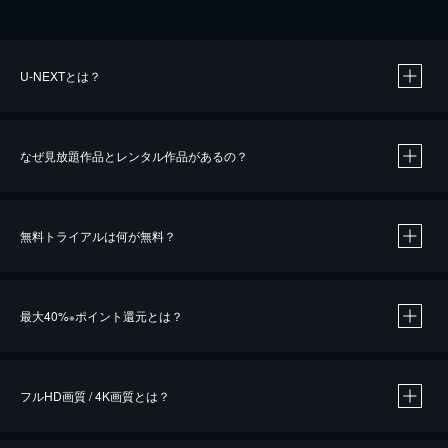
U-NEXTとは？
なぜ見放題作品とレンタル作品があるの？
無料トライアルは何が無料？
※
最大40%
ポイント還元とは？
※
※
作品によって必要なポイントが異なります。
フルHD画質 / 4K画質とは？