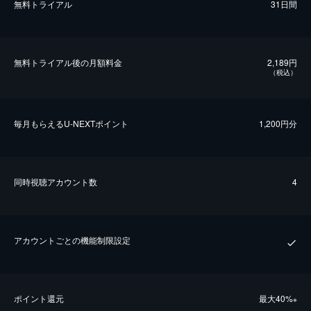
無料トライアル
31日間
無料トライアル後の⽉額料金
2,189円
（税込）
毎⽉もらえるU-NEXTポイント
1,200円分
同時視聴アカウント数
4
アカウントごとの機能制限設定
ポイント還元
最⼤40%
※