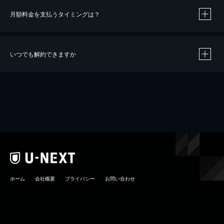
月額料金を支払うタイミングは？
※
40％ポイント還元の対象は、クレジットカード決済による作品の購入 / レンタルです。
※
iOSアプリのUコイン決済による作品の購入 / レンタルは、20％のポイント還元です。
※
還元の対象外となる決済方法や商品があります。くわしくは
こちら
をご確認ください。
いつでも解約できますか
こちら
ホーム
会社概要
プライバシー
お問い合わせ