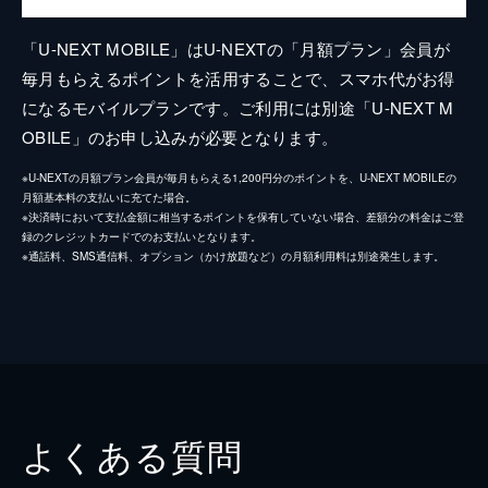
「U-NEXT MOBILE」はU-NEXTの「月額プラン」会員が
毎月もらえるポイントを活用することで、スマホ代がお得
になるモバイルプランです。ご利用には別途「U-NEXT M
OBILE」のお申し込みが必要となります。
※U-NEXTの月額プラン会員が毎月もらえる1,200円分のポイントを、U-NEXT MOBILEの
月額基本料の支払いに充てた場合。
※決済時において支払金額に相当するポイントを保有していない場合、差額分の料金はご登
録のクレジットカードでのお支払いとなります。
※通話料、SMS通信料、オプション（かけ放題など）の月額利用料は別途発生します。
よくある質問