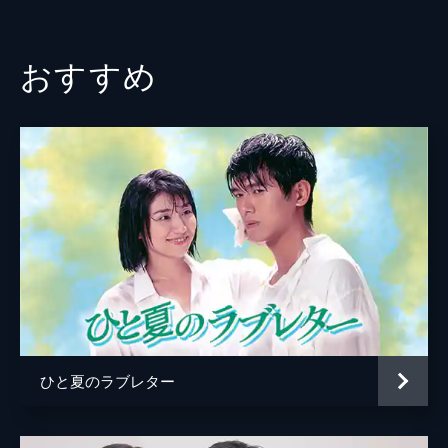
46分
浜崎貴司
#3 1億円の女
若林志穂
1ヶ月間の停職処分を受けた邦彦(真田広之)
おすすめ
は､借金返済のためアルバイトを探し始めた｡
金田明夫
ゆき(小泉今日子)は､金策に苦慮する邦彦に金
融会社でのアルバイトを勧める｡
遠山俊也
46分
青木和代
#4 取り立て屋入門
ゆき(小泉今日子)の会社が発足し､邦彦(真田
中島ひろ子
広之)の金貸しとしての特訓が始まった｡しか
し､もう1人の社員･直(筒井道隆)が出勤して
伊東四朗
こない｡
監督
生野慈朗
46分
#5 取り立て屋の恋
竹之下寛次
いよいよ"立花金融"が営業を開始した｡しか
し､ゆき(小泉今日子)は邦彦(真田広之)と直(筒
脚本
池端俊策
井道隆)が連れてきた大口の客を平気で断っ
ひと夏のラブレター
プロデューサー
八木康夫
てしまう｡
46分