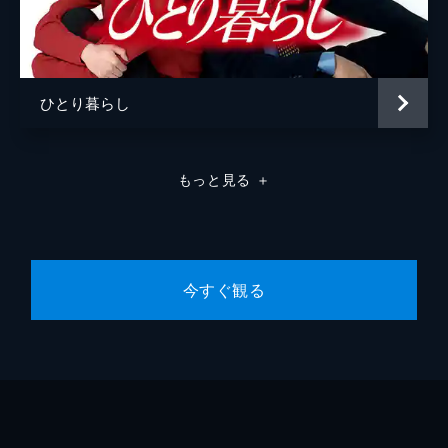
せたライト商事と､意外な人物たちの癒着が
発覚し･･･｡
46分
#10 夫 売ります
ひとり暮らし
ゆき(小泉今日子)は､直(筒井道隆)の父･峻か
ら突然呼び出され直との結婚話を切り出され
る｡相手が"立花金融"の出資者なので､ゆきは
困惑する｡
もっと見る
＋
46分
今すぐ観る