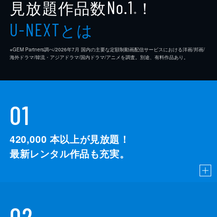
見放題作品数
！
No.1
※
とは
U-NEXT
※GEM Partners調べ/2026年7⽉ 国内の主要な定額制動画配信サービスにおける洋画/邦画/
海外ドラマ/韓流・アジアドラマ/国内ドラマ/アニメを調査。別途、有料作品あり。
01
420,000
本以上が見放題！
最新レンタル作品も充実。
02