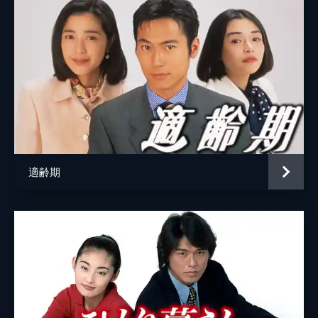
#6 君を抱きたい
邦彦(真田広之)が帰宅すると､待ち構えていた
家出中の妻･通子(斉藤慶子)からいきなり離婚
話を切り出される｡なんとか話を丸めようと
する邦彦だが･･･｡
46分
#7 情事
酒に酔った勢いで男と女の関係になってしま
ったゆき(小泉今日子)と邦彦(真田広之)｡翌朝
すぐ直(筒井道隆)に知られてしまい､気まずく
なる2人のもとに･･･｡
適齢期
47分
#8 大勝負
ゆき(小泉今日子)と邦彦(真田広之)は直(筒井
道隆)を伴い､築地の魚河岸を訪問した｡直が
持ってきた大口融資先である水産会社との交
渉が目的だが･･･｡
46分
#9 復讐
"立花金融"に詐欺を仕掛けて5000万円融資さ