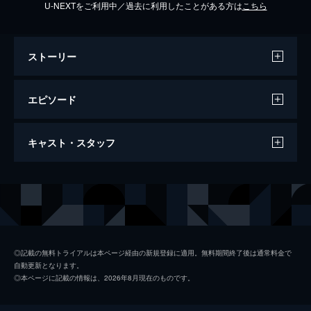
U-NEXTをご利用中／過去に利用したことがある方は
こちら
ストーリー
エピソード
#1 地獄の入口
キャスト・スタッフ
立花ゆき(小泉今日子)はサラリーマン金融に
勤める傍ら､自分のお金を人に貸して小銭を
稼いでいた｡ある日偶然､隣に住む山野辺邦彦
出演
真田広之
(真田広之)の不倫を知ってしまう｡
小泉今日子
46分
#2 破産へ破滅へ
筒井道隆
邦彦(真田広之)の妻･通子(斉藤慶子)が家出し
◎記載の無料トライアルは本ページ経由の新規登録に適用。無料期間終了後は通常料金で
自動更新となります。
てから2日が経った｡通子の借金が発覚してま
斉藤慶子
◎本ページに記載の情報は、2026年8月現在のものです。
すます追い詰められた邦彦は､またもゆき(小
笑福亭鶴瓶
泉今日子)に20万円借りる｡