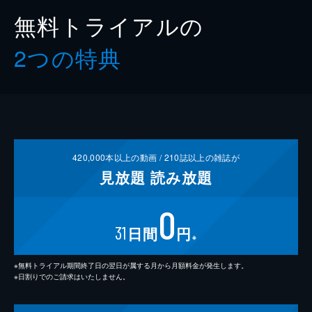
無料トライアルの
2つの特典
420,000
本以上の動画 /
210
誌以上の雑誌が
見放題
読み放題
0
31
日間
円
※
※無料トライアル期間終了日の翌日が属する月から月額料金が発生します。
※日割りでのご請求はいたしません。