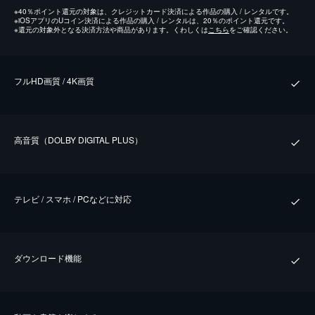
※
40％ポイント還元の対象は、クレジットカード決済による作品の購入 / レンタルです。
※
iOSアプリのUコイン決済による作品の購入 / レンタルは、20％のポイント還元です。
※
還元の対象外となる決済方法や商品があります。くわしくは
こちら
をご確認ください。
フルHD画質 / 4K画質
⾼⾳質（DOLBY DIGITAL PLUS）
テレビ / スマホ / PCなどに対応
ダウンロード機能