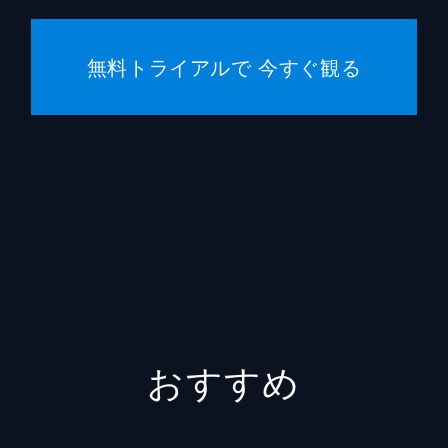
佐々木（高橋文哉）。昼間のいつものやり取りがなくなった愛
日々を送っていた。
無料トライアルで 今すぐ観る
桜子）からの突然のメッセージに驚く佐々木（高橋文哉）だっ
こか浮足立つ。佐々木がずっと言いたくても言えなかった思い
おすすめ