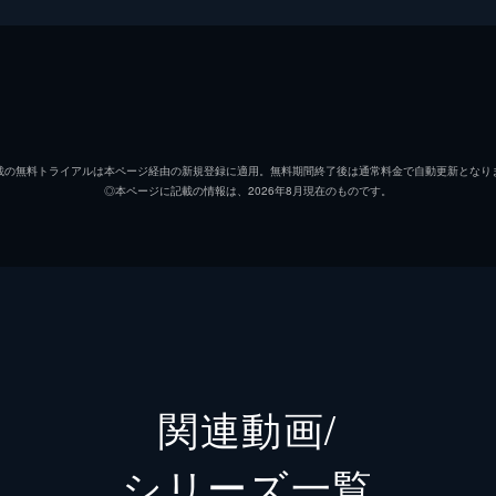
）は、社内でマッチングアプリが流行っていることを知り登録
文哉）は、大学のゼミ仲間に無理矢理マッチングアプリを入れ
佐々木誠
高橋文
愛宕梨沙
小西桜
載の無料トライアルは本ページ経由の新規登録に適用。無料期間終了後は通常料金で自動更新となり
◎本ページに記載の情報は、2026年8月現在のものです。
中山麻衣子
門脇麦
文哉）と距離を縮めようとする愛宕（小西桜子）は警戒心の強
ていた。そしていつからか、日課のように昼休憩にやりとりを
二葉一
森山直
坂本絵
野村宗
橋文哉）と愛宕（小西桜子）だったが、中々進まない関係に愛
関連動画/
中、二人が好きな“BIBIKO”の映画化が発表され、盛り上がる
坂本秀
シリーズ⼀覧
太田良