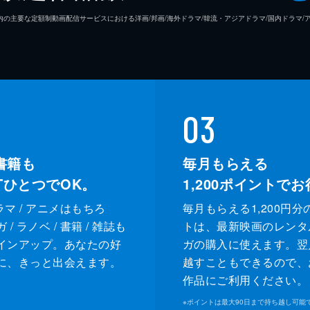
26年7⽉ 国内の主要な定額制動画配信サービスにおける洋画/邦画/海外ドラマ/韓流・アジアドラマ/国内ドラ
03
書籍も
毎月もらえる
XTひとつでOK。
1,200
ポイントでお
ドラマ / アニメはもちろ
毎月もらえる1,200円分
/ ラノベ / 書籍 / 雑誌も
トは、最新映画のレンタ
インアップ。あなたの好
ガの購入に使えます。翌
に、きっと出会えます。
越すこともできるので、
作品にご利用ください。
※
ポイントは最大90日まで持ち越し可能