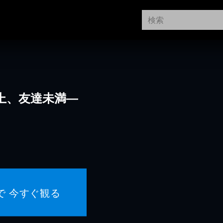
上、友達未満―
で 今すぐ観る