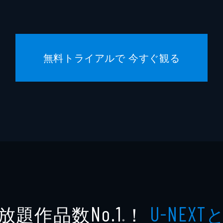
無料トライアルで 今すぐ観る
放題作品数
！
No.1
U-NEXT
※