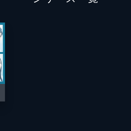
がいることを聞き出した愛宕（小西桜子）は、その相手とマッ
高橋名
手に入れようと企む。
げで、300件の「いいね」を貰った佐々木（高橋文哉）。そ
が、佐々木にはぐらかされ失敗に終わる。
？」佐々木（高橋文哉）から届いた突然の誘いに、愛宕（小西
木には、目的があって…！？