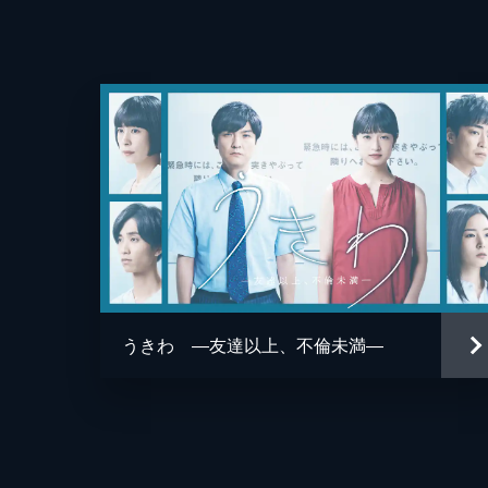
第4話
佐々木（高橋文哉）から気になる相手
ングさせてあげる代わりに缶バッジを
13分
第5話
愛宕（小西桜子）のアドバイスのおか
酬として缶バッジをねだる愛宕だった
13分
第6話
うきわ ―友達以上、不倫未満―
―「良かったら今度会ってみませんか
子）はドキドキしていた。しかし佐々
17分
第7話