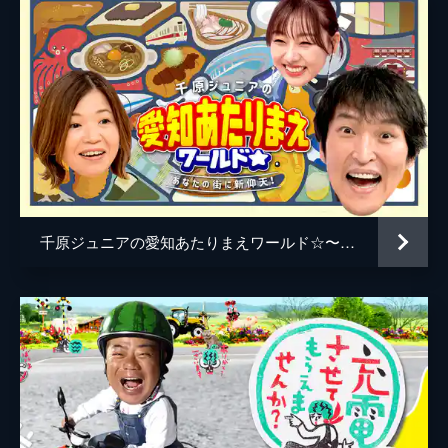
118分
千原ジュニアの愛知あたりまえワールド☆〜あなたの街に新仰天!〜