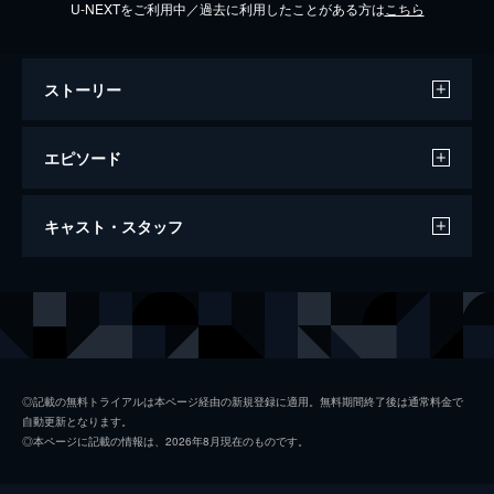
U-NEXTをご利用中／過去に利用したことがある方は
こちら
ストーリー
エピソード
#1 紅葉の北海道SP
キャスト・スタッフ
日本一早い紅葉温泉を求めて大久保佳代子＆
たんぽぽ川村が北海道へ！▼野趣あふれる露
天風呂▼感動にごり湯▼更に！温泉タオル初
出演
大久保佳代子
の仰天タオルも！果たしてゴールなるか!?
川村エミコ
118分
#2 冬の絶景露天SP in栃木・茨城
祝20弾！大久保佳代子＆川村エミコが栃木鬼
◎記載の無料トライアルは本ページ経由の新規登録に適用。無料期間終了後は通常料金で
自動更新となります。
怒川～茨城大洗へ！旅の相棒は俳優「鈴木砂
◎本ページに記載の情報は、2026年8月現在のものです。
羽」！▼とろとろ美肌温泉▼絶景にごり湯▼
日本三名瀑＆美味も満喫！ゴールなるか!?