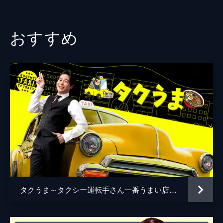
118分
#3 この冬行きたい雪見の絶景露天SP in岩
手
おすすめ
大久保佳代子と川村エミコが岩手の雪見露天
に入りまくってロゴ入り温泉タオルを集めま
くる！▽乳白色の絶景露天▽琥珀色の美肌の
湯▽ゆめっち＆岡田結実参戦で大波乱！
118分
#4 新緑の絶景露天SP 熊本＆長崎
新緑の絶景露天を求めて熊本・黒川温泉～長
崎・小浜温泉へ！温泉タオル集め旅第22弾は
友近＆加納(Aマッソ)が参戦▼乳白色の美肌
湯▼野趣あふれる秘湯▼地元グルメも満喫
118分
#5 群馬・長野・新潟へ新緑露天SP
群馬・草津温泉～信州・湯田中渋温泉郷～新
潟・妙高高原で新緑の絶景露天巡り▽乳白色
タクうま～タクシー運転手さん一番うまい店に連れてって！～
の絶景露天▽神秘！深緑の湯▽美肌の泥湯な
ど満喫！▽釈由美子が脱いで着替えて奇跡連
発