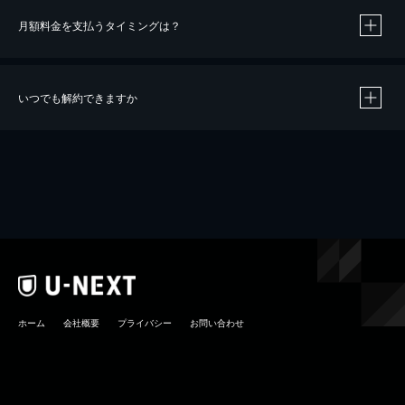
月額料金を支払うタイミングは？
※
40％ポイント還元の対象は、クレジットカード決済による作品の購入 / レンタルです。
※
iOSアプリのUコイン決済による作品の購入 / レンタルは、20％のポイント還元です。
※
還元の対象外となる決済方法や商品があります。くわしくは
こちら
をご確認ください。
いつでも解約できますか
こちら
ホーム
会社概要
プライバシー
お問い合わせ