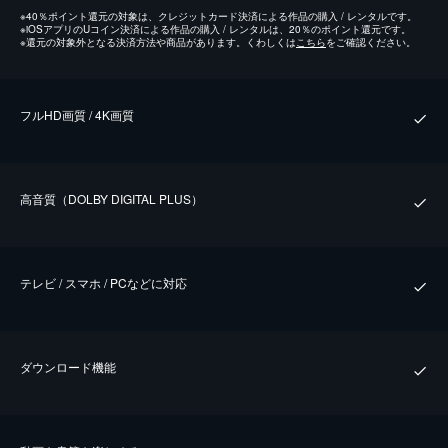
※
40％ポイント還元の対象は、クレジットカード決済による作品の購入 / レンタルです。
※
iOSアプリのUコイン決済による作品の購入 / レンタルは、20％のポイント還元です。
※
還元の対象外となる決済方法や商品があります。くわしくは
こちら
をご確認ください。
フルHD画質 / 4K画質
⾼⾳質（DOLBY DIGITAL PLUS）
テレビ / スマホ / PCなどに対応
ダウンロード機能