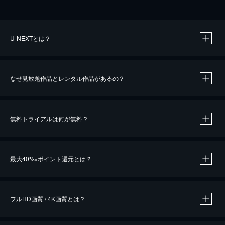
U-NEXTとは？
なぜ見放題作品とレンタル作品があるの？
無料トライアルは何が無料？
※
最大40%
ポイント還元とは？
※
※
作品によって必要なポイントが異なります。
フルHD画質 / 4K画質とは？