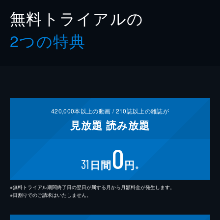
無料トライアルの
2つの特典
420,000
本以上の動画 /
210
誌以上の雑誌が
見放題
読み放題
0
31
日間
円
※
※無料トライアル期間終了日の翌日が属する月から月額料金が発生します。
※日割りでのご請求はいたしません。