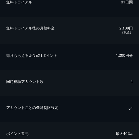
無料トライアル
31日間
無料トライアル後の⽉額料金
2,189円
（税込）
毎⽉もらえるU-NEXTポイント
1,200円分
同時視聴アカウント数
4
アカウントごとの機能制限設定
ポイント還元
最⼤40%
※