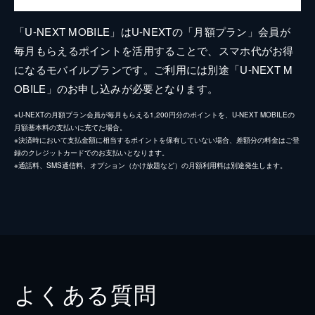
「U-NEXT MOBILE」はU-NEXTの「月額プラン」会員が
毎月もらえるポイントを活用することで、スマホ代がお得
になるモバイルプランです。ご利用には別途「U-NEXT M
OBILE」のお申し込みが必要となります。
※U-NEXTの月額プラン会員が毎月もらえる1,200円分のポイントを、U-NEXT MOBILEの
月額基本料の支払いに充てた場合。
※決済時において支払金額に相当するポイントを保有していない場合、差額分の料金はご登
録のクレジットカードでのお支払いとなります。
※通話料、SMS通信料、オプション（かけ放題など）の月額利用料は別途発生します。
よくある質問