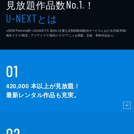
見放題作品数
！
No.1
※
とは
U-NEXT
※GEM Partners調べ/2026年7⽉ 国内の主要な定額制動画配信サービスにおける洋画/邦画/
海外ドラマ/韓流・アジアドラマ/国内ドラマ/アニメを調査。別途、有料作品あり。
01
420,000
本以上が見放題！
最新レンタル作品も充実。
02