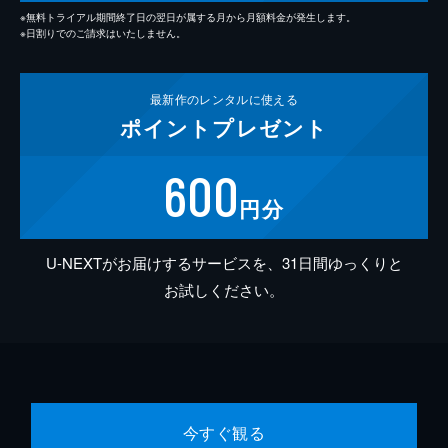
※無料トライアル期間終了日の翌日が属する月から月額料金が発生します。
※日割りでのご請求はいたしません。
最新作の
レンタルに使える
ポイント
プレゼント
600
円分
U-NEXTがお届けするサービスを、31日間ゆっくりと
お試しください。
今すぐ観る