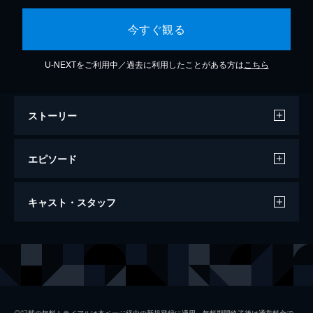
今すぐ観る
U-NEXTをご利用中／過去に利用したことがある方は
こちら
ストーリー
エピソード
#1 世界が熱狂した！国民的アニメソング
キャスト・スタッフ
歌うま王決定戦
世界中で愛される“国民的アニメソング”を日
本全国・さらに世界から集結した歌うま18名
出演
堺正章
が頂点をかけて激突！超有名アニメソングを
歌うご本人も登場してスタジオ騒然！
柳原可奈子
115分
藤井由依
#2 つんく♂も大絶賛！U-18歌うま王座決
◎記載の無料トライアルは本ページ経由の新規登録に適用。無料期間終了後は通常料金で