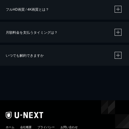
フルHD画質 / 4K画質とは？
月額料金を支払うタイミングは？
※
40％ポイント還元の対象は、クレジットカード決済による作品の購入 / レンタルです。
※
iOSアプリのUコイン決済による作品の購入 / レンタルは、20％のポイント還元です。
※
還元の対象外となる決済方法や商品があります。くわしくは
こちら
をご確認ください。
いつでも解約できますか
こちら
ホーム
会社概要
プライバシー
お問い合わせ