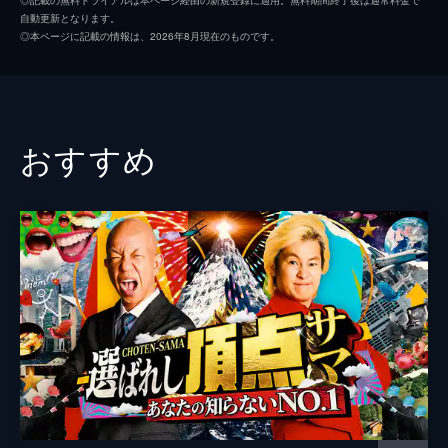
自動更新となります。
定戦2026
プロデューサー
井関勇人
◎本ページに記載の情報は、2026年8月現在のものです。
番組史上初！出場できるのはカラオケ採点で
溝田和史
98点以上獲得した強者のみ！日本全国から集
結した18歳以下の歌うま10名が真剣タイマ
ン勝負に挑む！優勝の栄冠を掴むのは誰だ!?
120分
おすすめ