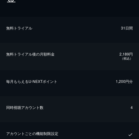
無料トライアル
31日間
無料トライアル後の⽉額料金
2,189円
（税込）
毎⽉もらえるU-NEXTポイント
1,200円分
同時視聴アカウント数
4
アカウントごとの機能制限設定