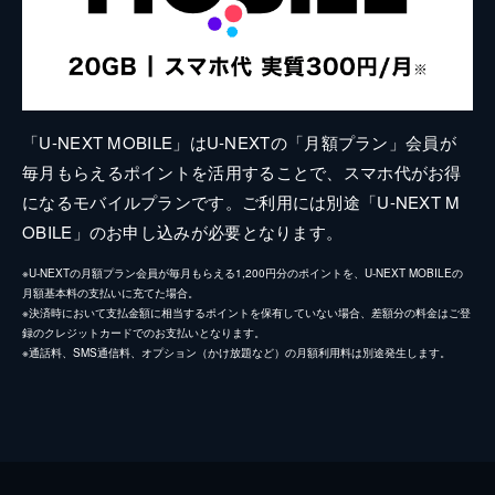
「U-NEXT MOBILE」はU-NEXTの「月額プラン」会員が
毎月もらえるポイントを活用することで、スマホ代がお得
になるモバイルプランです。ご利用には別途「U-NEXT M
OBILE」のお申し込みが必要となります。
※U-NEXTの月額プラン会員が毎月もらえる1,200円分のポイントを、U-NEXT MOBILEの
月額基本料の支払いに充てた場合。
※決済時において支払金額に相当するポイントを保有していない場合、差額分の料金はご登
録のクレジットカードでのお支払いとなります。
※通話料、SMS通信料、オプション（かけ放題など）の月額利用料は別途発生します。