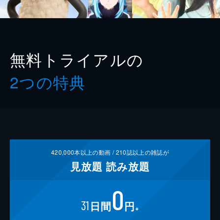
無料トライアルの
2つの特典
420,000
本以上の動画 /
210
誌以上の雑誌が
見放題
読み放題
0
31
日間
円
※