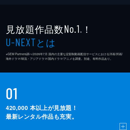
見放題作品数
！
No.1
※
とは
U-NEXT
※GEM Partners調べ/2026年7⽉ 国内の主要な定額制動画配信サービスにおける洋画/邦画/
海外ドラマ/韓流・アジアドラマ/国内ドラマ/アニメを調査。別途、有料作品あり。
01
420,000
本以上が見放題！
最新レンタル作品も充実。