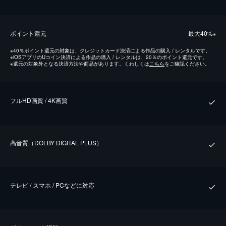
ポイント還元
最⼤40%
※
※
40％ポイント還元の対象は、クレジットカード決済による作品の購入 / レンタルです。
※
iOSアプリのUコイン決済による作品の購入 / レンタルは、20％のポイント還元です。
※
還元の対象外となる決済方法や商品があります。くわしくは
こちら
をご確認ください。
フルHD画質 / 4K画質
⾼⾳質（DOLBY DIGITAL PLUS）
テレビ / スマホ / PCなどに対応