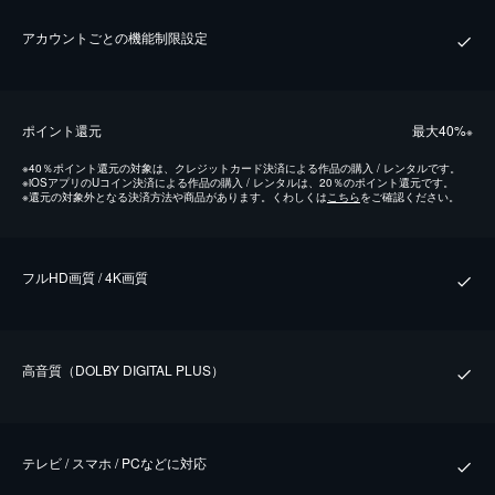
アカウントごとの機能制限設定
ポイント還元
最⼤40%
※
※
40％ポイント還元の対象は、クレジットカード決済による作品の購入 / レンタルです。
※
iOSアプリのUコイン決済による作品の購入 / レンタルは、20％のポイント還元です。
※
還元の対象外となる決済方法や商品があります。くわしくは
こちら
をご確認ください。
フルHD画質 / 4K画質
⾼⾳質（DOLBY DIGITAL PLUS）
テレビ / スマホ / PCなどに対応