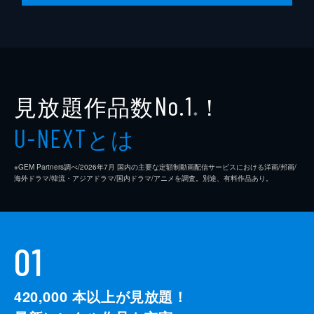
見放題作品数
！
No.1
※
とは
U-NEXT
※GEM Partners調べ/2026年7⽉ 国内の主要な定額制動画配信サービスにおける洋画/邦画/
海外ドラマ/韓流・アジアドラマ/国内ドラマ/アニメを調査。別途、有料作品あり。
01
420,000
本以上が見放題！