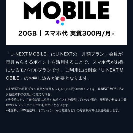
「U-NEXT MOBILE」はU-NEXTの「月額プラン」会員が
毎月もらえるポイントを活用することで、スマホ代がお得
になるモバイルプランです。ご利用には別途「U-NEXT M
OBILE」のお申し込みが必要となります。
※U-NEXTの月額プラン会員が毎月もらえる1,200円分のポイントを、U-NEXT MOBILEの
月額基本料の支払いに充てた場合。
※決済時において支払金額に相当するポイントを保有していない場合、差額分の料金はご登
録のクレジットカードでのお支払いとなります。
※通話料、SMS通信料、オプション（かけ放題など）の月額利用料は別途発生します。