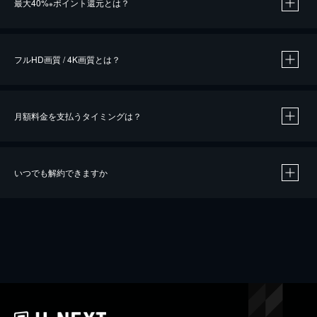
最大40%
ポイント還元とは？
※
※
作品によって必要なポイントが異なります。
フルHD画質 / 4K画質とは？
月額料金を支払うタイミングは？
※
40％ポイント還元の対象は、クレジットカード決済による作品の購入 / レンタルです。
※
iOSアプリのUコイン決済による作品の購入 / レンタルは、20％のポイント還元です。
※
還元の対象外となる決済方法や商品があります。くわしくは
こちら
をご確認ください。
いつでも解約できますか
こちら