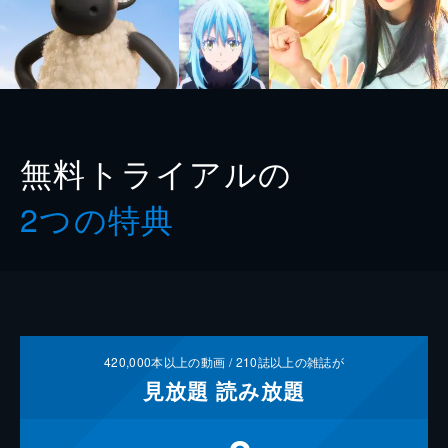
無料トライアルの
2つの特典
420,000
本以上の動画 /
210
誌以上の雑誌が
見放題
読み放題