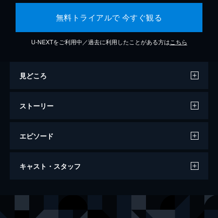
無料トライアルで 今すぐ観る
U-NEXTをご利用中／過去に利用したことがある方は
こちら
見どころ
ストーリー
エピソード
妖怪の孫
キャスト・スタッフ
115分
ナレーター
古舘寛治
監督
内山雄人