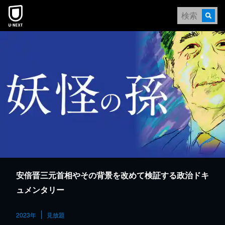
本文へスキップ
安倍晋三元首相やその背景を改めて検証する政治ドキ
ュメンタリー
2023年
見放題