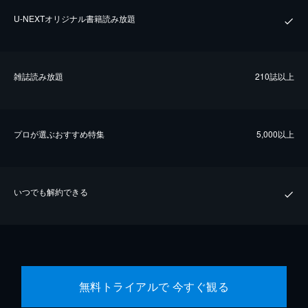
U-NEXTオリジナル書籍読み放題
雑誌読み放題
210誌以上
プロが選ぶおすすめ特集
5,000以上
いつでも解約できる
無料トライアルで 今すぐ観る