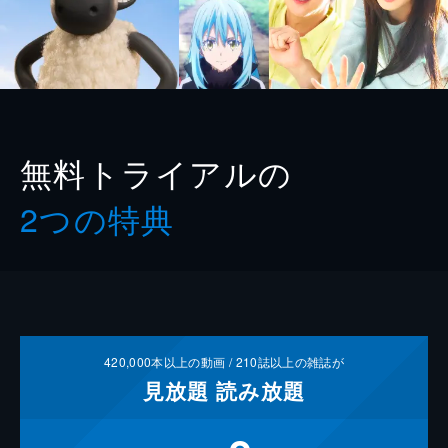
無料トライアルの
2つの特典
420,000
本以上の動画 /
210
誌以上の雑誌が
見放題
読み放題