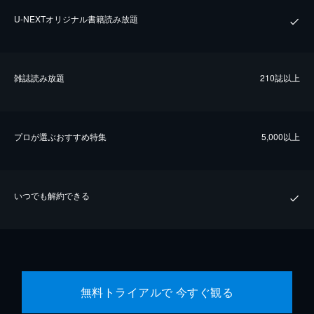
U-NEXTオリジナル書籍読み放題
雑誌読み放題
210誌以上
プロが選ぶおすすめ特集
5,000以上
いつでも解約できる
無料トライアルで 今すぐ観る