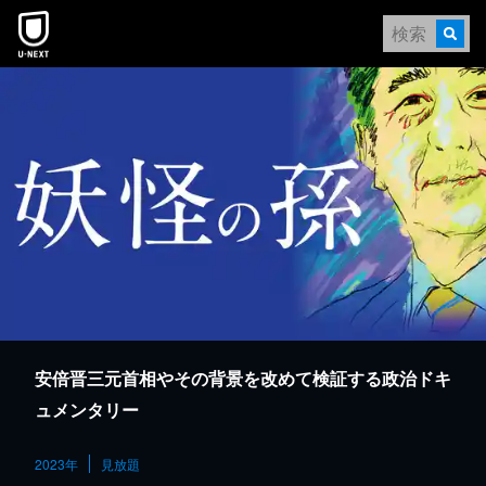
本文へスキップ
安倍晋三元首相やその背景を改めて検証する政治ドキ
ュメンタリー
2023年
見放題