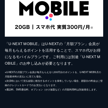
「U-NEXT MOBILE」はU-NEXTの「月額プラン」会員が
毎月もらえるポイントを活用することで、スマホ代がお得
になるモバイルプランです。ご利用には別途「U-NEXT M
OBILE」のお申し込みが必要となります。
※U-NEXTの月額プラン会員が毎月もらえる1,200円分のポイントを、U-NEXT MOBILEの
月額基本料の支払いに充てた場合。
※決済時において支払金額に相当するポイントを保有していない場合、差額分の料金はご登
録のクレジットカードでのお支払いとなります。
※通話料、SMS通信料、オプション（かけ放題など）の月額利用料は別途発生します。