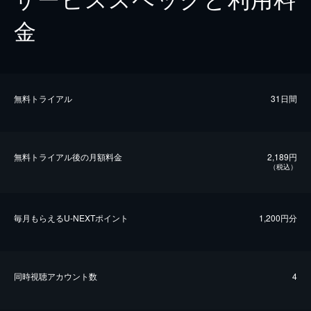
金
無料トライアル
31日間
無料トライアル後の⽉額料金
2,189円
（税込）
毎⽉もらえるU-NEXTポイント
1,200円分
同時視聴アカウント数
4