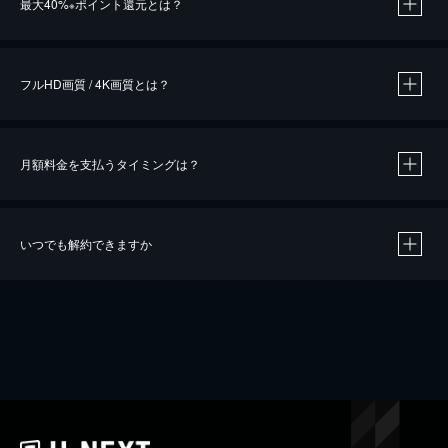
最大40%
ポイント還元とは？
※
※
作品によって必要なポイントが異なります。
フルHD画質 / 4K画質とは？
月額料金を支払うタイミングは？
※
40％ポイント還元の対象は、クレジットカード決済による作品の購入 / レンタルです。
※
iOSアプリのUコイン決済による作品の購入 / レンタルは、20％のポイント還元です。
※
還元の対象外となる決済方法や商品があります。くわしくは
こちら
をご確認ください。
いつでも解約できますか
こちら