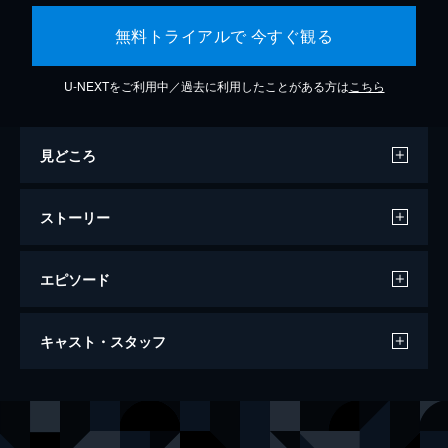
無料トライアルで 今すぐ観る
U-NEXTをご利用中／過去に利用したことがある方は
こちら
見どころ
ストーリー
エピソード
妖怪の孫
キャスト・スタッフ
115分
ナレーター
古舘寛治
監督
内山雄人