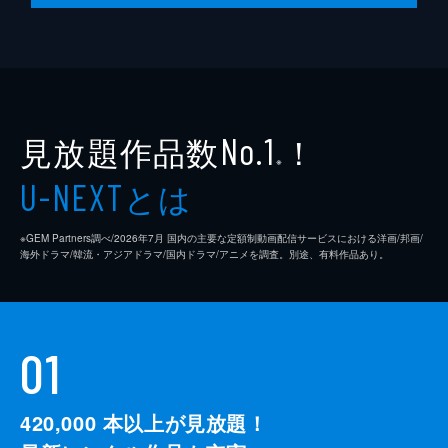
見放題作品数
！
No.1
※
とは
U-NEXT
※GEM Partners調べ/2026年7⽉ 国内の主要な定額制動画配信サービスにおける洋画/邦画/
海外ドラマ/韓流・アジアドラマ/国内ドラマ/アニメを調査。別途、有料作品あり。
01
420,000
本以上が見放題！