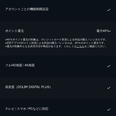
アカウントごとの機能制限設定
ポイント還元
最⼤40%
※
※
40％ポイント還元の対象は、クレジットカード決済による作品の購入 / レンタルです。
※
iOSアプリのUコイン決済による作品の購入 / レンタルは、20％のポイント還元です。
※
還元の対象外となる決済方法や商品があります。くわしくは
こちら
をご確認ください。
フルHD画質 / 4K画質
⾼⾳質（DOLBY DIGITAL PLUS）
テレビ / スマホ / PCなどに対応