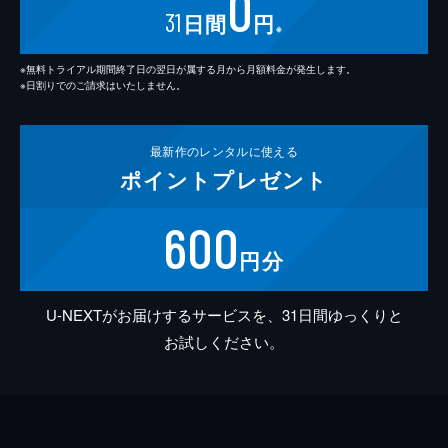
0
31
日間
円
※
※無料トライアル期間終了日の翌日が属する月から月額料金が発生します。
※日割りでのご請求はいたしません。
最新作の
レンタルに使える
ポイント
プレゼント
600
円分
U-NEXTがお届けするサービスを、31日間ゆっくりと
お試しください。