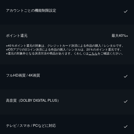
アカウントごとの機能制限設定
ポイント還元
最⼤40%
※
※
40％ポイント還元の対象は、クレジットカード決済による作品の購入 / レンタルです。
※
iOSアプリのUコイン決済による作品の購入 / レンタルは、20％のポイント還元です。
※
還元の対象外となる決済方法や商品があります。くわしくは
こちら
をご確認ください。
フルHD画質 / 4K画質
⾼⾳質（DOLBY DIGITAL PLUS）
テレビ / スマホ / PCなどに対応