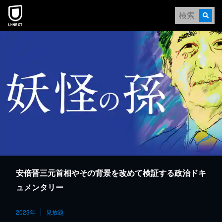
本文へスキップ
安倍晋三元首相やその背景を改めて検証する政治ドキ
ュメンタリー
2023年
見放題