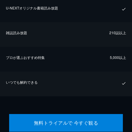
U-NEXTオリジナル書籍読み放題
雑誌読み放題
210誌以上
プロが選ぶおすすめ特集
5,000以上
いつでも解約できる
無料トライアルで 今すぐ観る