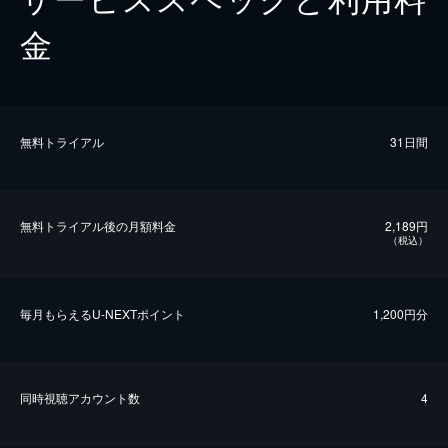
金
無料トライアル
31日間
無料トライアル後の⽉額料金
2,189円
（税込）
毎⽉もらえるU-NEXTポイント
1,200円分
同時視聴アカウント数
4