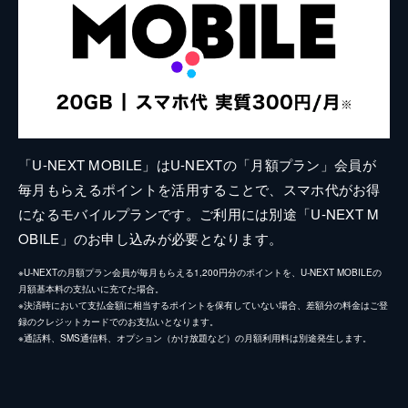
「U-NEXT MOBILE」はU-NEXTの「月額プラン」会員が
毎月もらえるポイントを活用することで、スマホ代がお得
になるモバイルプランです。ご利用には別途「U-NEXT M
OBILE」のお申し込みが必要となります。
※U-NEXTの月額プラン会員が毎月もらえる1,200円分のポイントを、U-NEXT MOBILEの
月額基本料の支払いに充てた場合。
※決済時において支払金額に相当するポイントを保有していない場合、差額分の料金はご登
録のクレジットカードでのお支払いとなります。
※通話料、SMS通信料、オプション（かけ放題など）の月額利用料は別途発生します。