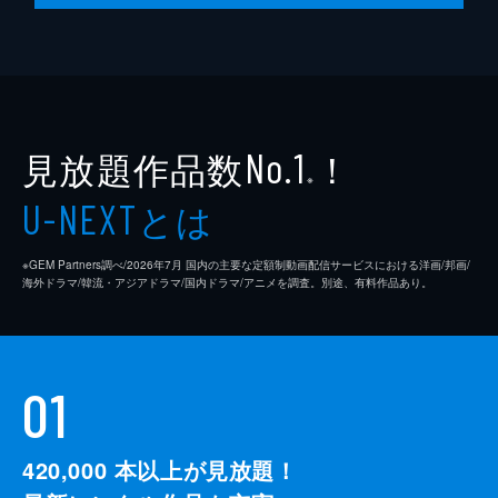
見放題作品数
！
No.1
※
とは
U-NEXT
※GEM Partners調べ/2026年7⽉ 国内の主要な定額制動画配信サービスにおける洋画/邦画/
海外ドラマ/韓流・アジアドラマ/国内ドラマ/アニメを調査。別途、有料作品あり。
01
420,000
本以上が見放題！