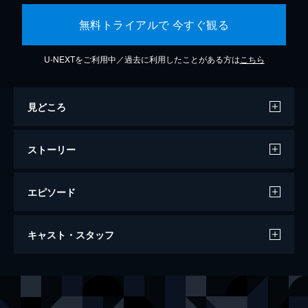
無料トライアルで 今すぐ観る
U-NEXTをご利用中／過去に利用したことがある方は
こちら
見どころ
ストーリー
エピソード
妖怪の孫
キャスト・スタッフ
115分
ナレーター
古舘寛治
監督
内山雄人