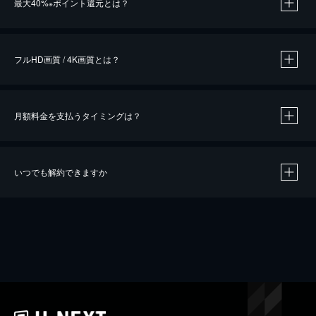
最大40%
ポイント還元とは？
※
※
作品によって必要なポイントが異なります。
フルHD画質 / 4K画質とは？
月額料金を支払うタイミングは？
※
40％ポイント還元の対象は、クレジットカード決済による作品の購入 / レンタルです。
※
iOSアプリのUコイン決済による作品の購入 / レンタルは、20％のポイント還元です。
※
還元の対象外となる決済方法や商品があります。くわしくは
こちら
をご確認ください。
いつでも解約できますか
こちら