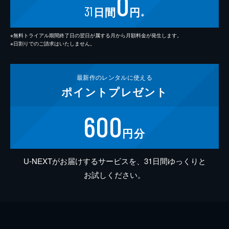
0
31
日間
円
※
※無料トライアル期間終了日の翌日が属する月から月額料金が発生します。
※日割りでのご請求はいたしません。
最新作の
レンタルに使える
ポイント
プレゼント
600
円分
U-NEXTがお届けするサービスを、31日間ゆっくりと
お試しください。