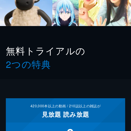
無料トライアルの
2つの特典
420,000
本以上の動画 /
210
誌以上の雑誌が
見放題
読み放題