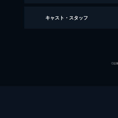
キャスト・スタッフ
妖怪の孫
115分
ナレーター
監督
◎記
音楽