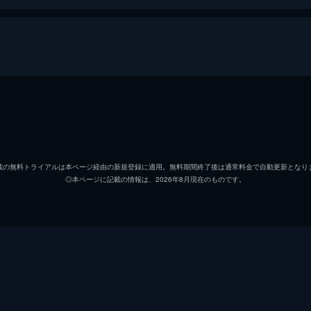
古舘寛治
内山雄人
載の無料トライアルは本ページ経由の新規登録に適用。無料期間終了後は通常料金で自動更新となり
◎本ページに記載の情報は、2026年8月現在のものです。
岩代太郎