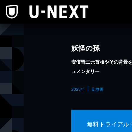
本文へスキップ
妖怪の孫
安倍晋三元首相やその背景
ュメンタリー
2023年
見放題
無料トライアル