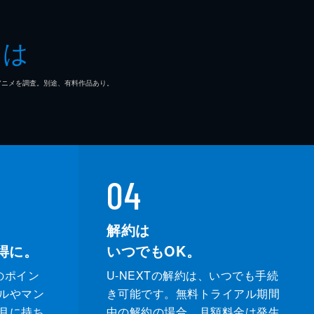
とは
マ/アニメを調査。別途、有料作品あり。
04
解約は
得に。
いつでもOK。
のポイン
U-NEXTの解約は、いつでも手続
ルやマン
き可能です。無料トライアル期間
月に持ち
中の解約の場合、月額料金は発生