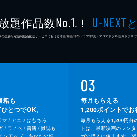
放題作品数
！
No.1
U-NEXT
※
26年7⽉ 国内の主要な定額制動画配信サービスにおける洋画/邦画/海外ドラマ/韓流・アジアドラマ/国内ドラ
03
書籍も
毎月もらえる
XTひとつでOK。
1,200
ポイントでお
ドラマ / アニメはもちろ
毎月もらえる1,200円分
/ ラノベ / 書籍 / 雑誌も
トは、最新映画のレンタ
インアップ。あなたの好
ガの購入に使えます。翌