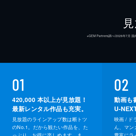
見
※GEM Partners調べ/20
01
02
420,000
本以上が見放題！
動画も
最新レンタル作品も充実。
U-NE
見放題のラインアップ数は断トツ
映画 / 
のNo.1。だから観たい作品を、た
ん、マンガ 
っぷり、お得に楽しめます。ま
豊富にラ