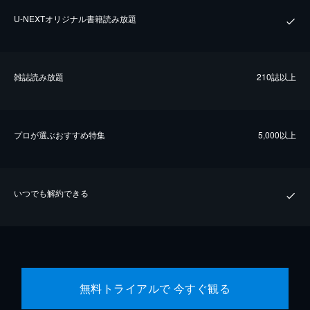
U-NEXTオリジナル書籍読み放題
雑誌読み放題
210誌以上
プロが選ぶおすすめ特集
5,000以上
いつでも解約できる
無料トライアルで 今すぐ観る