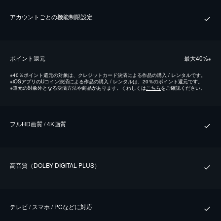
アカウントごとの機能制限設定
ポイント還元
最⼤40%
※
※
40％ポイント還元の対象は、クレジットカード決済による作品の購入 / レンタルです。
※
iOSアプリのUコイン決済による作品の購入 / レンタルは、20％のポイント還元です。
※
還元の対象外となる決済方法や商品があります。くわしくは
こちら
をご確認ください。
フルHD画質 / 4K画質
⾼⾳質（DOLBY DIGITAL PLUS）
テレビ / スマホ / PCなどに対応