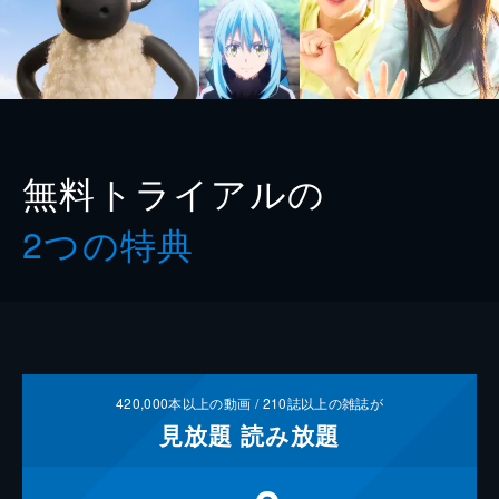
無料トライアルの
2つの特典
420,000
本以上の動画 /
210
誌以上の雑誌が
見放題
読み放題