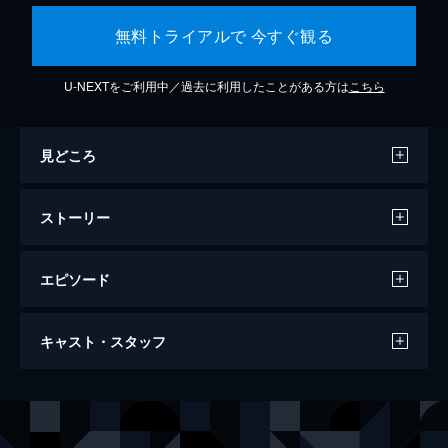
無料トライアルで 今すぐ観る
U-NEXTをご利用中／過去に利用したことがある方は
こちら
見どころ
ストーリー
エピソード
妖怪の孫
キャスト・スタッフ
115分
ナレーター
古舘寛治
監督
内山雄人