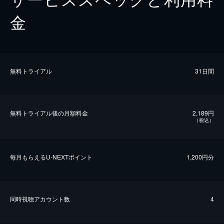
金
無料トライアル
31日間
無料トライアル後の⽉額料金
2,189円
（税込）
毎⽉もらえるU-NEXTポイント
1,200円分
同時視聴アカウント数
4