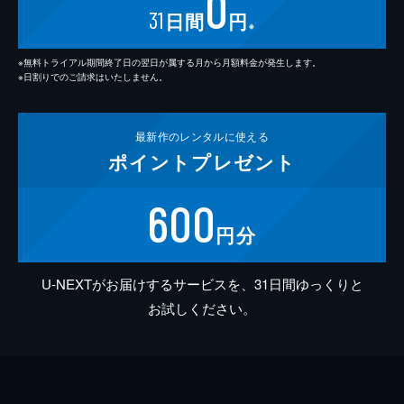
0
31
日間
円
※
※無料トライアル期間終了日の翌日が属する月から月額料金が発生します。
※日割りでのご請求はいたしません。
最新作の
レンタルに使える
ポイント
プレゼント
600
円分
U-NEXTがお届けするサービスを、31日間ゆっくりと
お試しください。