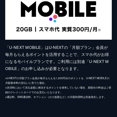
「U-NEXT MOBILE」はU-NEXTの「月額プラン」会員が
毎月もらえるポイントを活用することで、スマホ代がお得
になるモバイルプランです。ご利用には別途「U-NEXT M
OBILE」のお申し込みが必要となります。
※U-NEXTの月額プラン会員が毎月もらえる1,200円分のポイントを、U-NEXT MOBILEの
月額基本料の支払いに充てた場合。
※決済時において支払金額に相当するポイントを保有していない場合、差額分の料金はご登
録のクレジットカードでのお支払いとなります。
※通話料、SMS通信料、オプション（かけ放題など）の月額利用料は別途発生します。