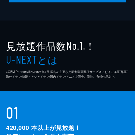
見放題作品数
！
No.1
※
とは
U-NEXT
※GEM Partners調べ/2026年7⽉ 国内の主要な定額制動画配信サービスにおける洋画/邦画/
海外ドラマ/韓流・アジアドラマ/国内ドラマ/アニメを調査。別途、有料作品あり。
01
420,000
本以上が見放題！