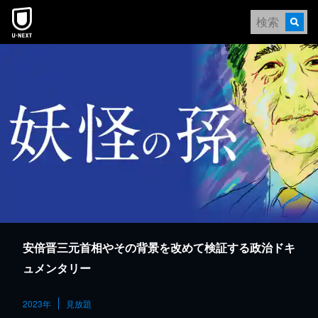
本文へスキップ
安倍晋三元首相やその背景を改めて検証する政治ドキ
ュメンタリー
2023年
見放題