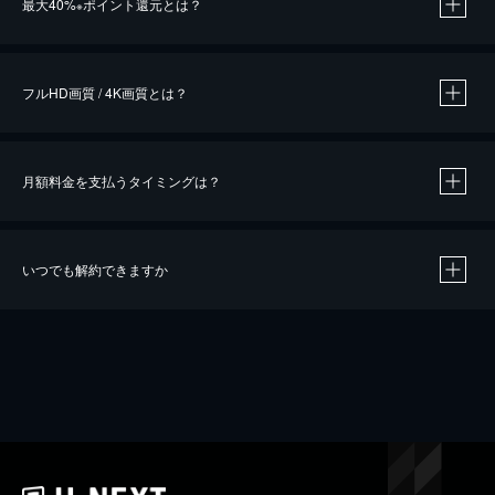
最大40%
ポイント還元とは？
※
※
作品によって必要なポイントが異なります。
フルHD画質 / 4K画質とは？
月額料金を支払うタイミングは？
※
40％ポイント還元の対象は、クレジットカード決済による作品の購入 / レンタルです。
※
iOSアプリのUコイン決済による作品の購入 / レンタルは、20％のポイント還元です。
※
還元の対象外となる決済方法や商品があります。くわしくは
こちら
をご確認ください。
いつでも解約できますか
こちら