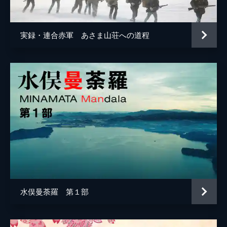
実録・連合赤軍 あさま山荘への道程
水俣曼荼羅 第１部