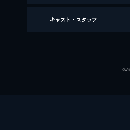
キャスト・スタッフ
ウォリアー・ゲート 時空を超えた
107分
出演
◎記