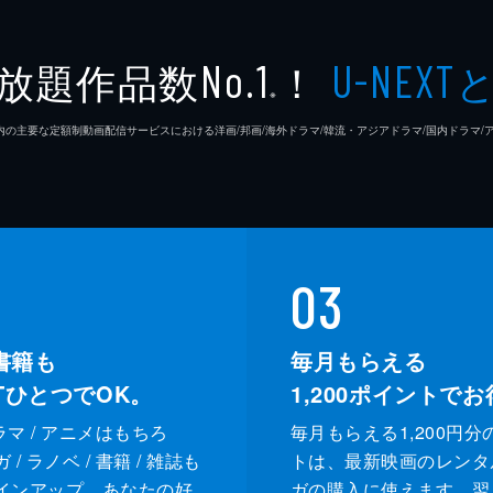
放題作品数
！
No.1
U-NEXT
※
26年7⽉ 国内の主要な定額制動画配信サービスにおける洋画/邦画/海外ドラマ/韓流・アジアドラマ/国内ドラ
03
書籍も
毎月もらえる
XTひとつでOK。
1,200
ポイントでお
ドラマ / アニメはもちろ
毎月もらえる1,200円分
/ ラノベ / 書籍 / 雑誌も
トは、最新映画のレンタ
インアップ。あなたの好
ガの購入に使えます。翌