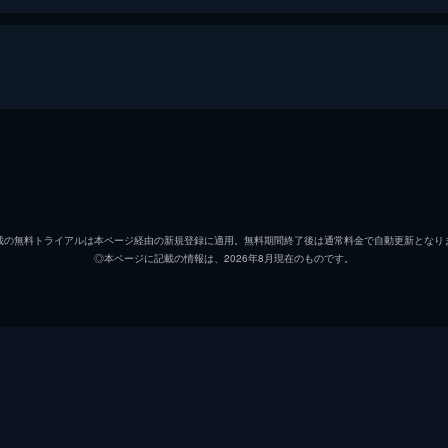
騎士
ジャオ
マーク
スーリン
ニー・
載の無料トライアルは本ページ経由の新規登録に適用。無料期間終了後は通常料金で自動更新となり
◎本ページに記載の情報は、2026年8月現在のものです。
アルーン
デイヴ
アニー・ブロンソン
シエン
魔術師
フラン
ジャック・ブロンソン
ユリア