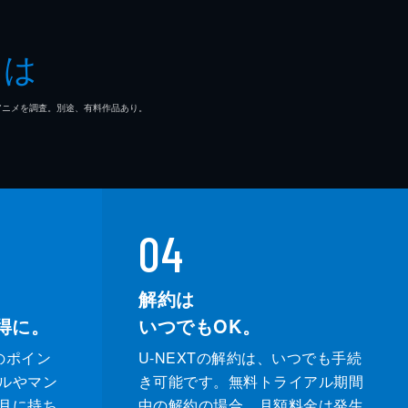
とは
マ/アニメを調査。別途、有料作品あり。
04
解約は
得に。
いつでもOK。
のポイン
U-NEXTの解約は、いつでも手続
ルやマン
き可能です。無料トライアル期間
月に持ち
中の解約の場合、月額料金は発生