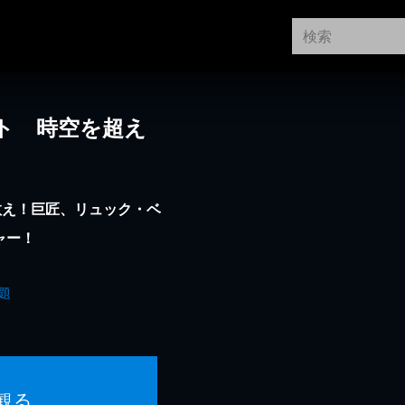
ト 時空を超え
救え！巨匠、リュック・ベ
ャー！
題
観る