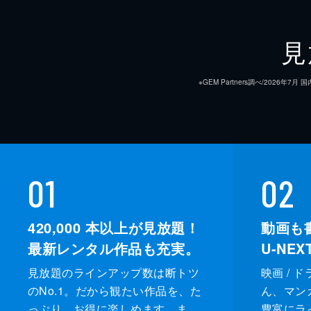
見
※GEM Partners調べ/20
01
02
420,000
本以上が見放題！
動画も
最新レンタル作品も充実。
U-NE
見放題のラインアップ数は断トツ
映画 / 
のNo.1。だから観たい作品を、た
ん、マンガ 
っぷり、お得に楽しめます。ま
豊富にラ