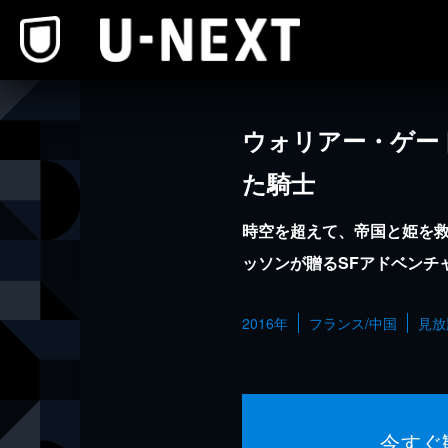
本文へスキップ
ウォリアー・ゲー
た騎士
時空を超えて、帝国と姫を
ッソンが贈るSFアドベンチ
2016年
フランス/中国
見放
今すぐ