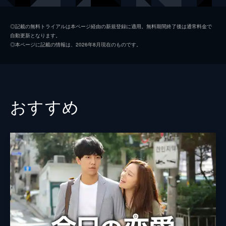
ハンソク
ヤン・ドングン
◎記載の無料トライアルは本ページ経由の新規登録に適用。無料期間終了後は通常料金で
自動更新となります。
ジョンミンのおじいちゃん
チョン・ムソン
◎本ページに記載の情報は、2026年8月現在のものです。
花屋のおばあちゃん
キム・ヨンオク
チソク
キム・セジュン
監督
ヤン・ユノ
おすすめ
脚本
イ・ウンギョン
イ・ビョンユル
製作
キム・ヨング