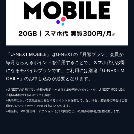
「U-NEXT MOBILE」はU-NEXTの「月額プラン」会員が
毎月もらえるポイントを活用することで、スマホ代がお得
になるモバイルプランです。ご利用には別途「U-NEXT M
OBILE」のお申し込みが必要となります。
※U-NEXTの月額プラン会員が毎月もらえる1,200円分のポイントを、U-NEXT MOBILEの
月額基本料の支払いに充てた場合。
※決済時において支払金額に相当するポイントを保有していない場合、差額分の料金はご登
録のクレジットカードでのお支払いとなります。
※通話料、SMS通信料、オプション（かけ放題など）の月額利用料は別途発生します。