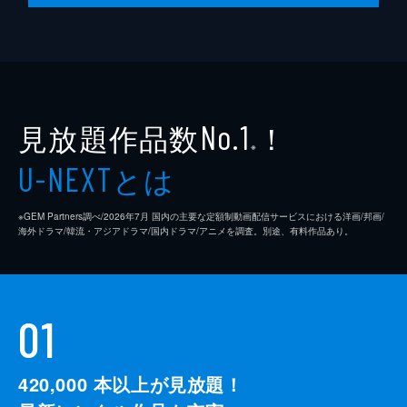
見放題作品数
！
No.1
※
とは
U-NEXT
※GEM Partners調べ/2026年7⽉ 国内の主要な定額制動画配信サービスにおける洋画/邦画/
海外ドラマ/韓流・アジアドラマ/国内ドラマ/アニメを調査。別途、有料作品あり。
01
420,000
本以上が見放題！