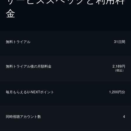
金
無料トライアル
31日間
無料トライアル後の⽉額料金
2,189円
（税込）
毎⽉もらえるU-NEXTポイント
1,200円分
同時視聴アカウント数
4