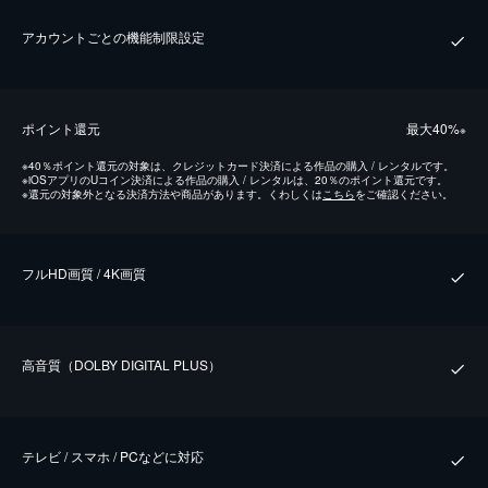
アカウントごとの機能制限設定
ポイント還元
最⼤40%
※
※
40％ポイント還元の対象は、クレジットカード決済による作品の購入 / レンタルです。
※
iOSアプリのUコイン決済による作品の購入 / レンタルは、20％のポイント還元です。
※
還元の対象外となる決済方法や商品があります。くわしくは
こちら
をご確認ください。
フルHD画質 / 4K画質
⾼⾳質（DOLBY DIGITAL PLUS）
テレビ / スマホ / PCなどに対応