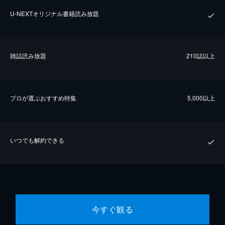
U-NEXTオリジナル書籍読み放題
雑誌読み放題
210誌以上
プロが選ぶおすすめ特集
5,000以上
いつでも解約できる
今すぐ観る