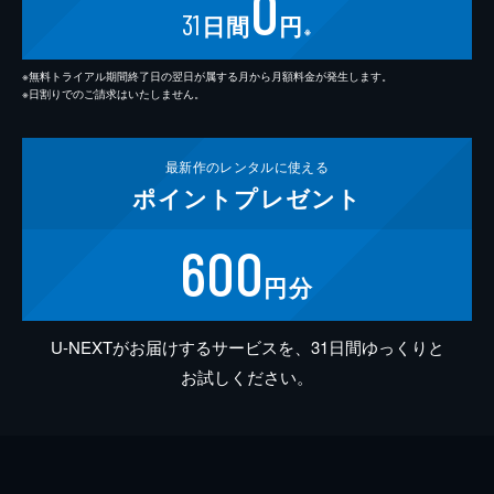
0
31
日間
円
※
※無料トライアル期間終了日の翌日が属する月から月額料金が発生します。
※日割りでのご請求はいたしません。
最新作の
レンタルに使える
ポイント
プレゼント
600
円分
U-NEXTがお届けするサービスを、31日間ゆっくりと
お試しください。