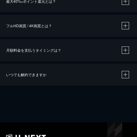
最大40%
ポイント還元とは？
※
※
作品によって必要なポイントが異なります。
フルHD画質 / 4K画質とは？
月額料金を支払うタイミングは？
※
40％ポイント還元の対象は、クレジットカード決済による作品の購入 / レンタルです。
※
iOSアプリのUコイン決済による作品の購入 / レンタルは、20％のポイント還元です。
※
還元の対象外となる決済方法や商品があります。くわしくは
こちら
をご確認ください。
いつでも解約できますか
こちら