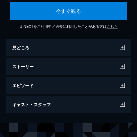
今すぐ観る
U-NEXTをご利用中／過去に利用したことがある方は
こちら
見どころ
ストーリー
エピソード
ホワイト・バレンタイン
キャスト・スタッフ
89分
出演
ヒョンジュン
パク・シニャン
ジョンミン
チョン・ジヒョン