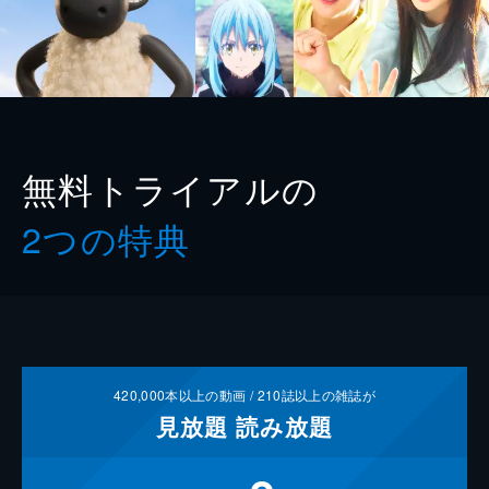
無料トライアルの
2つの特典
420,000
本以上の動画 /
210
誌以上の雑誌が
見放題
読み放題